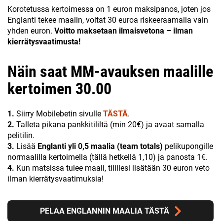
Korotetussa kertoimessa on 1 euron maksipanos, joten jos
Englanti tekee maalin, voitat 30 euroa riskeeraamalla vain
yhden euron.
Voitto maksetaan ilmaisvetona – ilman
kierrätysvaatimusta!
Näin saat MM-avauksen maalille
kertoimen 30.00
1.
Siirry Mobilebetin sivulle
TÄSTÄ
.
2.
Talleta pikana pankkitililtä (min 20€) ja avaat samalla
pelitilin.
3.
Lisää
Englanti yli 0,5 maalia (team totals)
pelikupongille
normaalilla kertoimella (tällä hetkellä 1,10) ja panosta 1€.
4.
Kun matsissa tulee maali, tilillesi lisätään 30 euron veto
ilman kierrätysvaatimuksia!
PELAA ENGLANNIN MAALIA TÄSTÄ