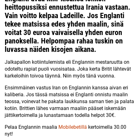
heittopussiksi ennustettua Irania vastaan.
Vain voitto kelpaa Ladeille. Jos Englanti
tekee matsissa edes yhden maalin, sinä
voitat 30 euroa vaivaisella yhden euron
panoksella. Helpompaa rahaa tuskin on
luvassa näiden kisojen aikana.
Jalkapallon kotiintulemista eli Englannin mestaruutta on
odoteltu rapiat puoli vuosisataa. Joka kerta Britit lähtevät
karkeloihin toivoa täynnä. Niin myös tänä vuonna.
Ensimmäinen vastus Iran on Englannin kanssa aivan eri
kaliberia. Jos tässä matsissa ei Englanti onnistu maalin
teossa, voinevat he pakata laukkunsa saman tien ja palata
kotiin. Brittien lähes varmaan maaliin pääset iskemään
jättikertoimella ja lunastamaan todella helpot 30€.
Pelaa Englannin maalia
Mobilebetillä
kertoimella 30.00
nyt!