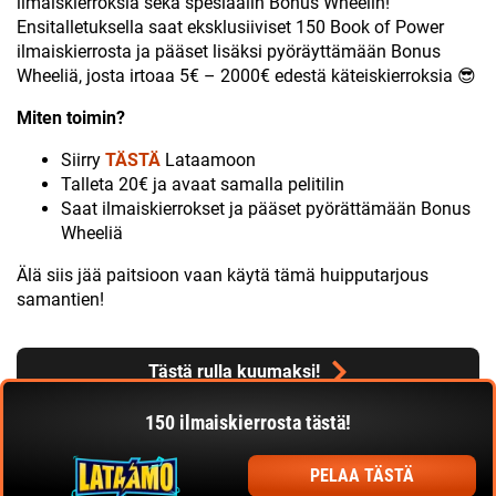
ilmaiskierroksia sekä spesiaalin Bonus Wheelin!
Ensitalletuksella saat eksklusiiviset 150 Book of Power
ilmaiskierrosta ja pääset lisäksi pyöräyttämään Bonus
Wheeliä, josta irtoaa 5€ – 2000€ edestä käteiskierroksia 😎
Miten toimin?
Siirry
TÄSTÄ
Lataamoon
Talleta 20€ ja avaat samalla pelitilin
Saat ilmaiskierrokset ja pääset pyörättämään Bonus
Wheeliä
Älä siis jää paitsioon vaan käytä tämä huipputarjous
samantien!
Tästä rulla kuumaksi!
150 ilmaiskierrosta tästä!
Uhmapelaajat
>
Tarjoukset
>
Lataamo | Eksklusiiviset 150
PELAA TÄSTÄ
ilmaiskierrosta + Bonus Wheel!