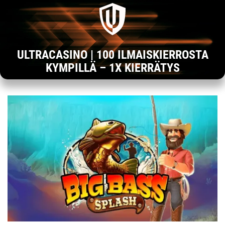
ULTRACASINO | 100 ILMAISKIERROSTA
KYMPILLÄ – 1X KIERRÄTYS