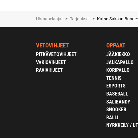
Uhmapelaajat
>
Tarjoukset
>
Katso Saksan Bundesli
VETOVIHJEET
OPPAAT
PITKÄVETOVIHJEET
JÄÄKIEKKO
VAKIOVIHJEET
JALKAPALLO
RAVIVIHJEET
KORIPALLO
TENNIS
ESPORTS
BASEBALL
SALIBANDY
SNOOKER
RALLI
NYRKKEILY / U