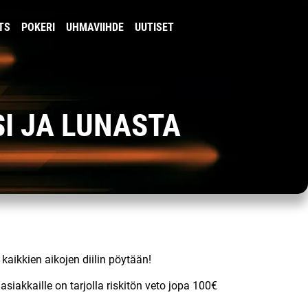
TS
POKERI
UHMAVIIHDE
UUTISET
I JA LUNASTA
aikkien aikojen diilin pöytään!
siakkaille on tarjolla riskitön veto jopa 100€