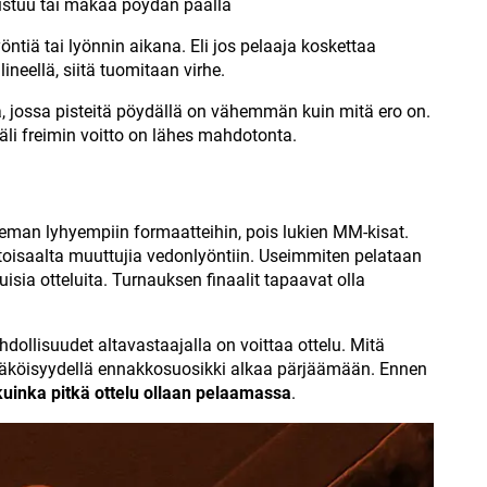
n istuu tai makaa pöydän päällä
ntiä tai lyönnin aikana. Eli jos pelaaja koskettaa
ineellä, siitä tuomitaan virhe.
sa, jossa pisteitä pöydällä on vähemmän kuin mitä ero on.
äli freimin voitto on lähes mahdotonta.
hieman lyhyempiin formaatteihin, pois lukien MM-kisat.
oisaalta muuttujia vedonlyöntiin. Useimmiten pelataan
uisia otteluita. Turnauksen finaalit tapaavat olla
dollisuudet altavastaajalla on voittaa ottelu. Mitä
äköisyydellä ennakkosuosikki alkaa pärjäämään. Ennen
kuinka pitkä ottelu ollaan pelaamassa
.