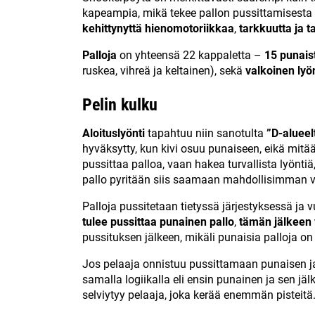
kapeampia, mikä tekee pallon pussittamisest
kehittynyttä hienomotoriikkaa
,
tarkkuutta ja t
Palloja
on yhteensä 22 kappaletta –
15 punais
ruskea, vihreä ja keltainen), sekä
valkoinen lyön
Pelin kulku
Aloituslyönti
tapahtuu niin sanotulta
”D-alueel
hyväksytty, kun kivi osuu punaiseen, eikä mitään
pussittaa palloa, vaan hakea turvallista lyönti
pallo pyritään siis saamaan mahdollisimman va
Palloja pussitetaan tietyssä järjestyksessä ja v
tulee pussittaa punainen pallo
,
tämän jälkeen 
pussituksen jälkeen, mikäli punaisia palloja on
Jos pelaaja onnistuu pussittamaan punaisen ja 
samalla logiikalla eli ensin punainen ja sen
jäl
selviytyy pelaaja, joka kerää enemmän pisteitä