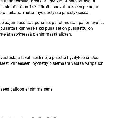
tsutaan termillä
”
break
” eli breikki
. Kunnioitettava ja
nka pistemäärä on 147. Tämän saavuttaakseen pelaajan
vuoron aikana, mutta myös tietyssä järjestyksessä.
pelaajan pussittaa punaiset pallot mustan pallon avulla.
si pussittaa kunnes kaikki punaiset on pussitettu, on
istejärjestyksessä pienimmästä alkaen.
vastustaja tavallisesti neljä pistettä hyvityksenä. Jos
llisesti virheeseen, hyvitetty pistemäärä vastaa väripallon
äriseen palloon ensimmäisenä