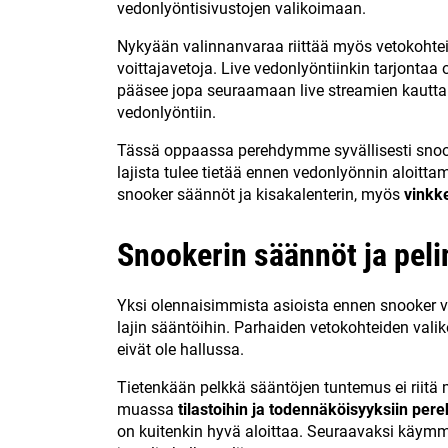
vedonlyöntisivustojen valikoimaan.
Nykyään valinnanvaraa riittää myös vetokohteide
voittajavetoja. Live vedonlyöntiinkin tarjontaa o
pääsee jopa seuraamaan live streamien kautta. S
vedonlyöntiin.
Tässä oppaassa perehdymme syvällisesti snook
lajista tulee tietää ennen vedonlyönnin aloitt
snooker säännöt ja kisakalenterin, myös
vinkk
Snookerin säännöt ja peli
Yksi olennaisimmista asioista ennen snooker ve
lajin sääntöihin. Parhaiden vetokohteiden val
eivät ole hallussa.
Tietenkään pelkkä sääntöjen tuntemus ei riit
muassa
tilastoihin ja todennäköisyyksiin pe
on kuitenkin hyvä aloittaa. Seuraavaksi käymm