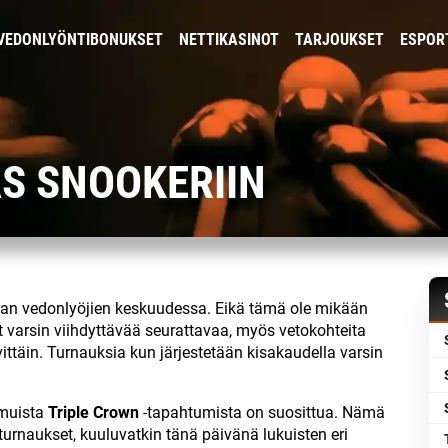
VEDONLYÖNTIBONUKSET
NETTIKASINOT
TARJOUKSET
ESPOR
S SNOOKERIIN
aan vedonlyöjien keskuudessa. Eikä tämä ole mikään
vat varsin viihdyttävää seurattavaa, myös vetokohteita
ittäin. Turnauksia kun järjestetään kisakaudella varsin
 muista
Triple Crown
-tapahtumista on suosittua. Nämä
urnaukset, kuuluvatkin tänä päivänä lukuisten eri