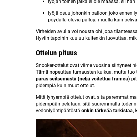
lyöjän toinen jalka ei ole maassa, eli hä
lyöjä osuu johonkin palloon joko ennen lyö
pöydällä olevia palloja muulla kuin peliväl
Virheiden avulla voi nousta ohi jopa tilantees
Hyviin tapoihin kuuluu kuitenkin luovuttaa, mik
Ottelun pituus
Snooker-ottelut ovat viime vuosina siirtyneet 
Tämä nopeuttaa turnausten kulkua, mutta tuo t
paras seitsemästä (neljä voitettua framea)
pit
pidempiä kuin muut ottelut.
Mitä lyhyempiä ottelut ovat, sitä paremmat mah
pidempään pelataan, sitä suuremmalla todenn
vedonlyöntipäätöstä
onkin tärkeää tarkistaa, 