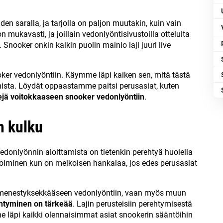
n saralla, ja tarjolla on paljon muutakin, kuin vain
n mukavasti, ja joillain vedonlyöntisivustoilla otteluita
nooker onkin kaikin puolin mainio laji juuri live
er vedonlyöntiin. Käymme läpi kaiken sen, mitä tästä
amista. Löydät oppaastamme paitsi perusasiat, kuten
ejä voitokkaaseen snooker vedonlyöntiin
.
n kulku
donlyönnin aloittamista on tietenkin perehtyä huolella
ikoiminen kun on melkoisen hankalaa, jos edes perusasiat
ä menestyksekkääseen vedonlyöntiin, vaan myös muun
rehtyminen on tärkeää
. Lajin perusteisiin perehtymisestä
e läpi kaikki olennaisimmat asiat snookerin sääntöihin