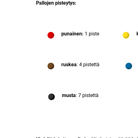
Pallojen pisteytys:
punainen:
1 piste
k
ruskea
: 4 pistettä
musta
: 7 pistettä