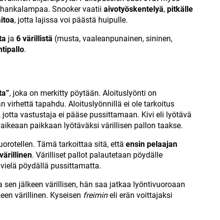
a hankalampaa. Snooker vaatii
aivotyöskentelyä
,
pitkälle
aitoa
, jotta lajissa voi päästä huipulle.
ta
ja
6 värillistä
(musta, vaaleanpunainen, sininen,
tipallo
.
ta”
, joka on merkitty pöytään. Aloituslyönti on
 virhettä tapahdu. Aloituslyönnillä ei ole tarkoitus
ä, jotta vastustaja ei pääse pussittamaan
.
Kivi eli lyötävä
ikeaan paikkaan lyötäväksi värillisen pallon taakse.
uorotellen. Tämä tarkoittaa sitä, että
ensin pelaajan
värillinen
. Värilliset pallot palautetaan pöydälle
 vielä pöydällä pussittamatta.
sen jälkeen värillisen, hän saa jatkaa lyöntivuoroaan
keen värillinen. Kyseisen
freimin
eli erän voittajaksi
.