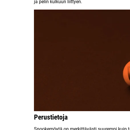
ja pelin kulkuun liittyen.
Perustietoja
Snookerpöytä on merkittävästi suurempi kuin ta