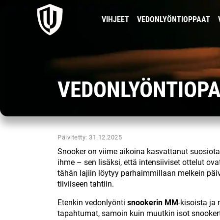
VIHJEET
VEDONLYÖNTIOPPAAT
VEDONLYÖNTIOPA
Päivitetty: 31.12.2025
Snooker on viime aikoina kasvattanut suosiot
ihme – sen lisäksi, että intensiiviset ottelut o
tähän lajiin löytyy parhaimmillaan melkein päiv
tiiviiseen tahtiin.
Etenkin vedonlyönti
snookerin MM
-kisoista ja
tapahtumat, samoin kuin muutkin isot snookert