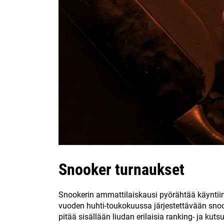
Snooker turnaukset
Snookerin ammattilaiskausi pyörähtää käyntiin
vuoden huhti-toukokuussa järjestettävään sn
pitää sisällään liudan erilaisia ranking- ja kut