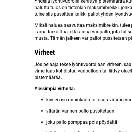
Yhdellä lyöntivuorolla kerättyä pistemäärää ku
haluttu tulos on tietenkin maksimibreikki, jo
tulee siis pussittaa kaikki pallot yhden lyönti
Mikäli haluaa saavuttaa maksimibreikin, tulee 
Tämä tarkoittaa, että ainoa väripallo, jota tuli
musta. Tämän jälkeen väripallot pussitetaan p
Virheet
Jos pelaaja tekee lyöntivuorollaan virheen, saa 
virhe taas kohdistuu väripalloon tai liittyy olee
pistemäärää.
Yleisimpiä virheitä:
kivi ei osu mihinkään tai osuu väärän v
väärän värinen pallo pussitetaan
joku pallo pomppaa pois pöydältä