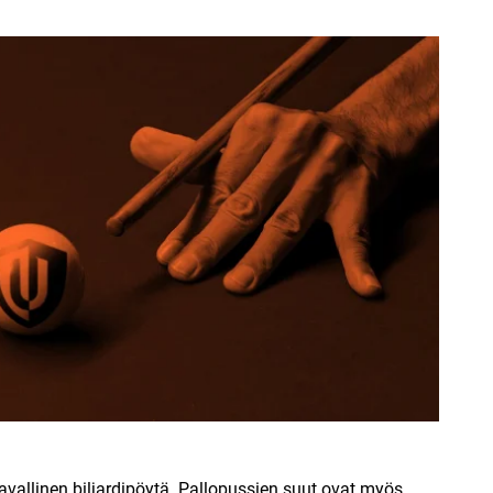
vallinen biljardipöytä. Pallopussien suut ovat myös