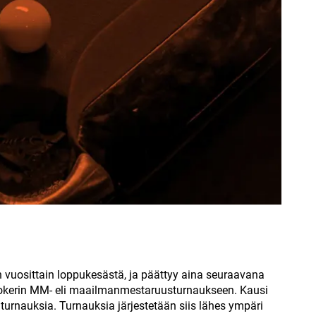
 vuosittain loppukesästä, ja päättyy aina seuraavana
ookerin MM- eli maailmanmestaruusturnaukseen. Kausi
suturnauksia. Turnauksia järjestetään siis lähes ympäri