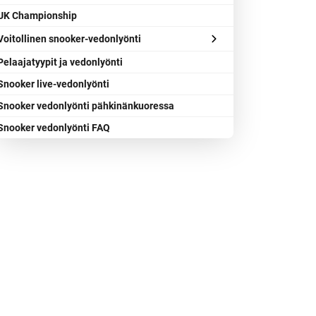
UK Championship
Voitollinen snooker-vedonlyönti
Pelaajatyypit ja vedonlyönti
Snooker live-vedonlyönti
Snooker vedonlyönti pähkinänkuoressa
Snooker vedonlyönti FAQ