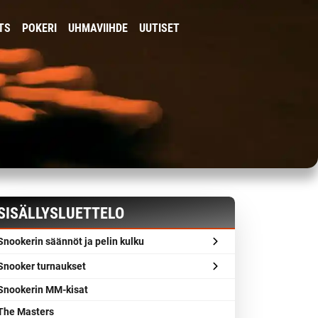
TS
POKERI
UHMAVIIHDE
UUTISET
SISÄLLYSLUETTELO
Snookerin säännöt ja pelin kulku
Snooker turnaukset
Snookerin MM-kisat
The Masters