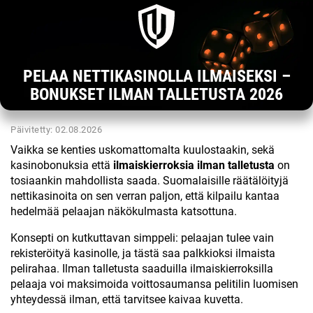
PELAA NETTIKASINOLLA ILMAISEKSI –
BONUKSET ILMAN TALLETUSTA 2026
Päivitetty: 02.08.2026
Vaikka se kenties uskomattomalta kuulostaakin, sekä
kasinobonuksia että
ilmaiskierroksia ilman talletusta
on
tosiaankin mahdollista saada. Suomalaisille räätälöityjä
nettikasinoita on sen verran paljon, että kilpailu kantaa
hedelmää pelaajan näkökulmasta katsottuna.
Konsepti on kutkuttavan simppeli: pelaajan tulee vain
rekisteröityä kasinolle, ja tästä saa palkkioksi ilmaista
pelirahaa. Ilman talletusta saaduilla ilmaiskierroksilla
pelaaja voi maksimoida voittosaumansa pelitilin luomisen
yhteydessä ilman, että tarvitsee kaivaa kuvetta.