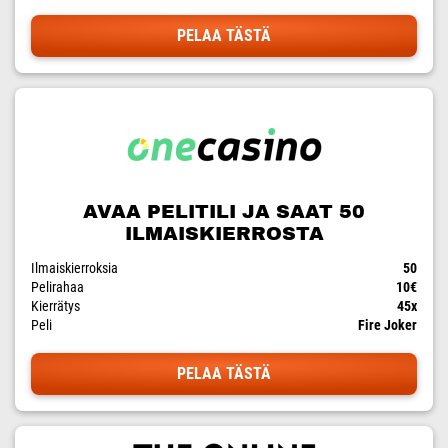
PELAA TÄSTÄ
AVAA PELITILI JA SAAT 50
ILMAISKIERROSTA
Ilmaiskierroksia
50
Pelirahaa
10€
Kierrätys
45x
Peli
Fire Joker
PELAA TÄSTÄ