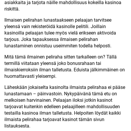
asiakkaita ja tarjota näille mahdollisuus kokeilla kasinoa
riskittä.
Ilmaisen pelirahan lunastaakseen pelaajan tarvitsee
yleensä vain rekisteröidä kasinolle pelitili. Joillain
kasinoilla pelaajan tulee myös vielä erikseen aktivoida
tarjous. Joka tapauksessa ilmaisen pelirahan
lunastaminen onnistuu useimmiten todella helposti.
Mitä tämä ilmainen peliraha sitten tarkalleen on? Tällä
termillä viitataan yleensä joko bonusrahaan tai
ilmaiskierroksiin ilman talletusta. Eduista jälkimmäinen on
huomattavasti yleisempi.
Läheskään jokaiselta kasinolta ilmaista pelirahaa ei pääse
lunastamaan – päinvastoin. Nykypäivänä tämä etu on
melkoisen harvinainen. Pelaajan iloksi jotkin kasinot
tarjoavat kuitenkin edelleen pelaajilleen mahdollisuuden
testailla kasinoa ilman talletusta. Helpoiten löydät kaikki
ilmaista pelirahaa tarjoavat kasinot tämän sivun
listauksesta.