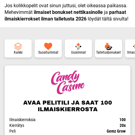
Jos kolikkopelit ovat sinun juttusi, olet oikeassa paikassa.
Mehevimmät
ilmaiset bonukset nettikasinolle
ja
parhaat
ilmaiskierrokset ilman talletusta 2026
löydät tältä sivulta!
Kaikki
Suosituimmat
Uusimmat
Talletusbonukset
Ilmai
AVAA PELITILI JA SAAT 100
ILMAISKIERROSTA
Ilmaiskierroksia
100
Kierrätys
20x
Peli
Gemz Grow