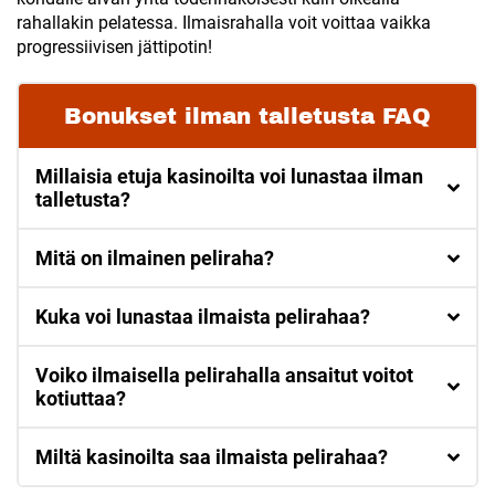
rahallakin pelatessa. Ilmaisrahalla voit voittaa vaikka
progressiivisen jättipotin!
Bonukset ilman talletusta FAQ
Millaisia etuja kasinoilta voi lunastaa ilman
talletusta?
Yleisimmin kasinoilta pääsee lunastamaan ilman
Mitä on ilmainen peliraha?
talletusta joko 10–20 ilmaiskierrosta tai muutaman
euron bonusrahaa.
Ilmaisella pelirahalla viitataan kaikkiin kasinoiden
Kuka voi lunastaa ilmaista pelirahaa?
ilman talletusta tarjoamiin etuihin. Sillä voidaan siis
tarkoittaa joko ilmaiskierroksia tai bonusrahaa.
Ilmaista pelirahaa tarjotaan useimmiten uusille
Voiko ilmaisella pelirahalla ansaitut voitot
kotiuttaa?
pelaajille, joilla ei ole ennestään pelitiliä kasinolla.
Toisinaan kasinot antavat ilmaisbonuksia kuitenkin
myös pidempiaikaisille pelaajilleen.
Kyllä, ilmaisella pelirahalla ansaitut voitot on
Miltä kasinoilta saa ilmaista pelirahaa?
mahdollista kotiuttaa kasinolta. Tämä onnistuu,