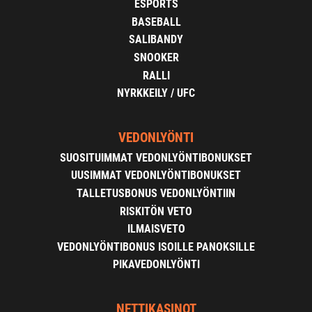
ESPORTS
BASEBALL
SALIBANDY
SNOOKER
RALLI
NYRKKEILY / UFC
VEDONLYÖNTI
SUOSITUIMMAT VEDONLYÖNTIBONUKSET
UUSIMMAT VEDONLYÖNTIBONUKSET
TALLETUSBONUS VEDONLYÖNTIIN
RISKITÖN VETO
ILMAISVETO
VEDONLYÖNTIBONUS ISOILLE PANOKSILLE
PIKAVEDONLYÖNTI
NETTIKASINOT