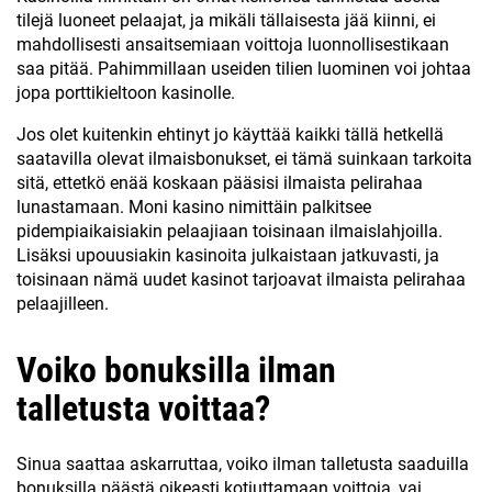
tilejä luoneet pelaajat, ja mikäli tällaisesta jää kiinni, ei
mahdollisesti ansaitsemiaan voittoja luonnollisestikaan
saa pitää. Pahimmillaan useiden tilien luominen voi johtaa
jopa porttikieltoon kasinolle.
Jos olet kuitenkin ehtinyt jo käyttää kaikki tällä hetkellä
saatavilla olevat ilmaisbonukset, ei tämä suinkaan tarkoita
sitä, ettetkö enää koskaan pääsisi ilmaista pelirahaa
lunastamaan. Moni kasino nimittäin palkitsee
pidempiaikaisiakin pelaajiaan toisinaan ilmaislahjoilla.
Lisäksi upouusiakin kasinoita julkaistaan jatkuvasti, ja
toisinaan nämä uudet kasinot tarjoavat ilmaista pelirahaa
pelaajilleen.
Voiko bonuksilla ilman
talletusta voittaa?
Sinua saattaa askarruttaa, voiko ilman talletusta saaduilla
bonuksilla päästä oikeasti kotiuttamaan voittoja, vai