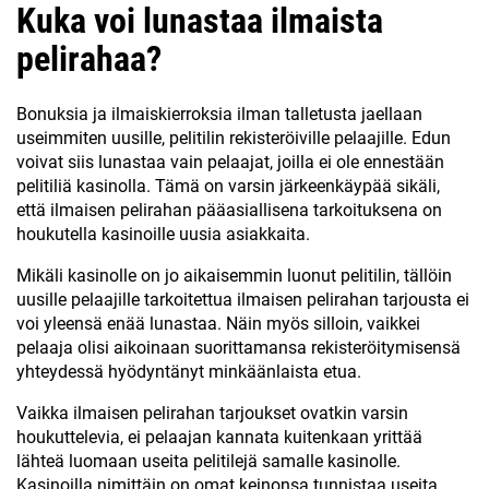
Kuka voi lunastaa ilmaista
pelirahaa?
Bonuksia ja ilmaiskierroksia ilman talletusta jaellaan
useimmiten uusille, pelitilin rekisteröiville pelaajille. Edun
voivat siis lunastaa vain pelaajat, joilla ei ole ennestään
pelitiliä kasinolla. Tämä on varsin järkeenkäypää sikäli,
että ilmaisen pelirahan pääasiallisena tarkoituksena on
houkutella kasinoille uusia asiakkaita.
Mikäli kasinolle on jo aikaisemmin luonut pelitilin, tällöin
uusille pelaajille tarkoitettua ilmaisen pelirahan tarjousta ei
voi yleensä enää lunastaa. Näin myös silloin, vaikkei
pelaaja olisi aikoinaan suorittamansa rekisteröitymisensä
yhteydessä hyödyntänyt minkäänlaista etua.
Vaikka ilmaisen pelirahan tarjoukset ovatkin varsin
houkuttelevia, ei pelaajan kannata kuitenkaan yrittää
lähteä luomaan useita pelitilejä samalle kasinolle.
Kasinoilla nimittäin on omat keinonsa tunnistaa useita