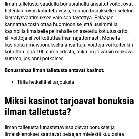
Ilman talletusta saadulla bonusrahalla ansaitut voitot ovat
tietenkin myös kotiutettavissa, kunhan bonukselle asetetun
kierrätysvaatimuksen vain saa täytettyä. Pelaajan
kannattaa tosin ottaa huomioon se, että useimmilla
kasinoilla ilmaiselle pelirahalle on asetettu kotiutuskatto,
eli voittoja ei voi kotiuttaa ihan rajattomasti. Monelta
kasinolta ilmaisbonuksella ansaittuja voittoja voi kuitenkin
kotiuttaa jopa 100 euron edestä, mikä on jo varsin mukava
summa, jos onni potkaisee!
Bonusrahaa ilman talletusta antavat kasinot:
Tällä hetkellä ei tarjouksia
Miksi kasinot tarjoavat bonuksia
ilman talletusta?
Ilman talletusta lunastettavissa olevat bonukset ja
ilmaiskierrokset saattavat pelaajan mielestä kuulostaa