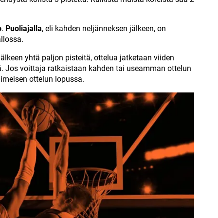
o
.
Puoliajalla
, eli kahden neljänneksen jälkeen, on
llossa.
lkeen yhtä paljon pisteitä, ottelua jatketaan viiden
lä. Jos voittaja ratkaistaan kahden tai useamman ottelun
viimeisen ottelun lopussa.