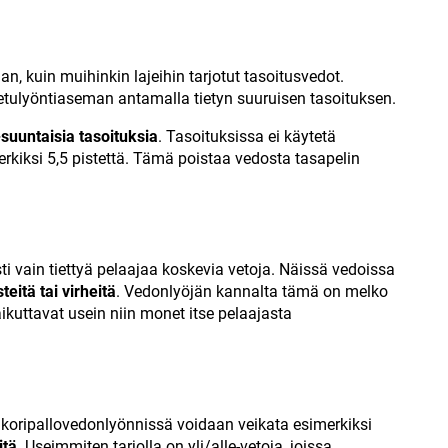
, kuin muihinkin lajeihin tarjotut tasoitusvedot.
a etulyöntiaseman antamalla tietyn suuruisen tasoituksen.
suuntaisia tasoituksia
. Tasoituksissa ei käytetä
merkiksi 5,5 pistettä. Tämä poistaa vedosta tasapelin
 vain tiettyä pelaajaa koskevia vetoja. Näissä vedoissa
teitä tai virheitä
. Vedonlyöjän kannalta tämä on melko
aikuttavat usein niin monet itse pelaajasta
i koripallovedonlyönnissä voidaan veikata esimerkiksi
itä
. Useimmiten tarjolla on yli/alle-vetoja, joissa