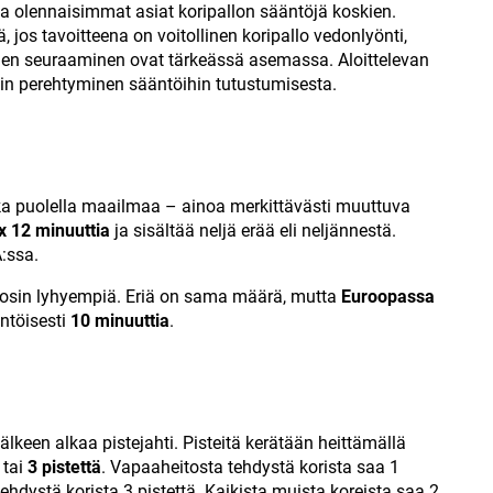
ta olennaisimmat asiat koripallon sääntöjä koskien.
, jos tavoitteena on voitollinen koripallo vedonlyönti,
vinen seuraaminen ovat tärkeässä asemassa. Aloittelevan
jiin perehtyminen sääntöihin tutustumisesta.
ka puolella maailmaa – ainoa merkittävästi muuttuva
x 12 minuuttia
ja sisältää neljä erää eli neljännestä.
:ssa.
äosin lyhyempiä. Eriä on sama määrä, mutta
Euroopassa
ntöisesti
10 minuuttia
.
älkeen alkaa pistejahti. Pisteitä kerätään heittämällä
tai
3 pistettä
. Vapaaheitosta tehdystä korista saa 1
ehdystä korista 3 pistettä. Kaikista muista koreista saa 2