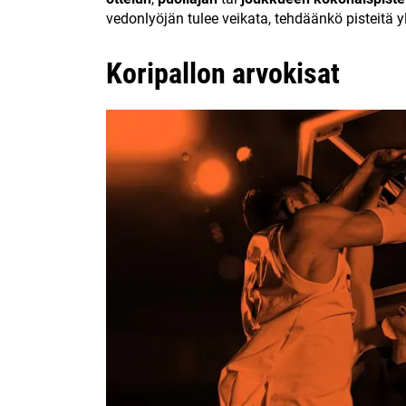
vedonlyöjän tulee veikata, tehdäänkö pisteitä yl
Koripallon arvokisat