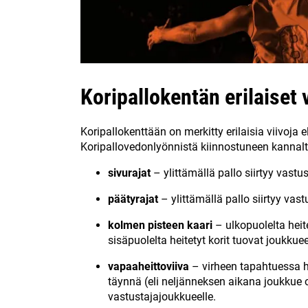
Koripallokentän erilaiset vi
Koripallokenttään on merkitty erilaisia viivoja e
Koripallovedonlyönnistä kiinnostuneen kannalta
sivurajat
– ylittämällä pallo siirtyy vastus
päätyrajat
– ylittämällä pallo siirtyy vast
kolmen pisteen kaari
– ulkopuolelta heite
sisäpuolelta heitetyt korit tuovat joukkuee
vapaaheittoviiva
– virheen tapahtuessa he
täynnä (eli neljänneksen aikana joukkue o
vastustajajoukkueelle.