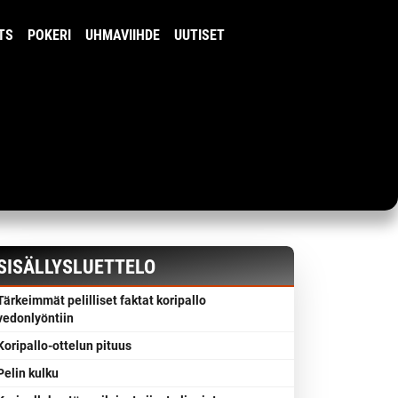
TS
POKERI
UHMAVIIHDE
UUTISET
SISÄLLYSLUETTELO
Tärkeimmät pelilliset faktat koripallo
vedonlyöntiin
Koripallo-ottelun pituus
Pelin kulku