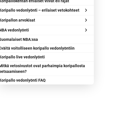
Koripallokentän erilaiset viivat eli rajat
Koripallo vedonlyönti – erilaiset vetokohteet
Koripallon arvokisat
NBA vedonlyönti
Suomalaiset NBA:ssa
Eväitä voitolliseen koripallo vedonlyöntiin
Koripallo live vedonlyönti
Mitkä vetosivustot ovat parhaimpia koripallosta
betsaamiseen?
Koripallo vedonlyönti FAQ