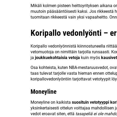
Mikäli kolmen pisteen heittoyrityksen aikana o
muutoin pääsääntöisesti kaksi. Jos rikkeestä 
tuomitaan rikkeestä vain yksi vapaaheitto. On
Koripallo vedonlyönti – er
Koripallo vedonlyönnistä kiinnostuneella riittä
vetomuotoja on nimittäin tarjolla runsaasti. Kor
ja
joukkuekohtaisia vetoja
kuin myös
kausivet
Osa kohteista, kuten NBA-mestaruusvedot, ovat
taas tulevat tarjolle vasta hieman ennen ottelu
koripallovedonlyöntiin tarjottavat vetotyypit löy
Moneyline
Moneyline on kaikista
suosituin vetotyyppi ko
yksinkertaisesti ottelun voittajaa mahdollisen 
vedot eroavat siten, että
tasapeliä ei ole mahdo