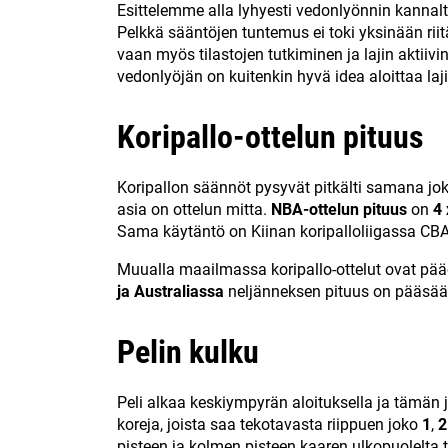
Esittelemme alla lyhyesti vedonlyönnin kannal
Pelkkä sääntöjen tuntemus ei toki yksinään riitä
vaan myös tilastojen tutkiminen ja lajin aktii
vedonlyöjän on kuitenkin hyvä idea aloittaa la
Koripallo-ottelun pituus
Koripallon säännöt pysyvät pitkälti samana jo
asia on ottelun mitta.
NBA-ottelun pituus
on
4 
Sama käytäntö on Kiinan koripalloliigassa CBA
Muualla maailmassa koripallo-ottelut ovat pä
ja Australiassa
neljänneksen pituus on pääsää
Pelin kulku
Peli alkaa keskiympyrän aloituksella ja tämän j
koreja, joista saa tekotavasta riippuen joko
1
,
2
pisteen ja kolmen pisteen kaaren ulkopuolelta t