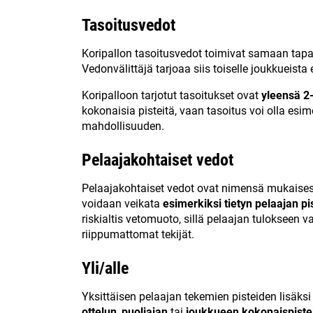
Tasoitusvedot
Koripallon tasoitusvedot toimivat samaan tapaan
Vedonvälittäjä tarjoaa siis toiselle joukkueist
Koripalloon tarjotut tasoitukset ovat
yleensä 2-
kokonaisia pisteitä, vaan tasoitus voi olla esi
mahdollisuuden.
Pelaajakohtaiset vedot
Pelaajakohtaiset vedot ovat nimensä mukaisesti
voidaan veikata
esimerkiksi tietyn pelaajan pis
riskialtis vetomuoto, sillä pelaajan tulokseen v
riippumattomat tekijät.
Yli/alle
Yksittäisen pelaajan tekemien pisteiden lisäks
ottelun
,
puoliajan
tai
joukkueen kokonaispiste