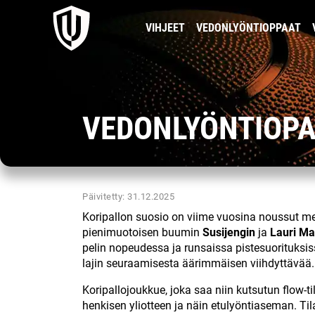
VIHJEET
VEDONLYÖNTIOPPAAT
VEDONLYÖNTIOPA
Päivitetty: 31.12.2025
Koripallon suosio on viime vuosina noussut me
pienimuotoisen buumin
Susijengin
ja
Lauri M
pelin nopeudessa ja runsaissa pistesuorituksiss
lajin seuraamisesta äärimmäisen viihdyttävää.
Koripallojoukkue, joka saa niin kutsutun flow-ti
henkisen yliotteen ja näin etulyöntiaseman. Til