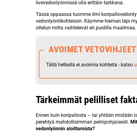
livevedonlyönnissä olla erittäin tarkkana.
Tässä oppaassa tuomme ilmi koripallovedonly
vedonlyöntikohteisiin. Käymme hieman läpi myös
ottelun mitta vaihtelevat eri puolilla maailmaa
AVOIMET VETOVIHJEET
Tällä hetkellä ei avoimia kohteita - katso
u
Tärkeimmät pelilliset fakt
Ennen kuin koripallosta – tai yhtään mistään la
perehtyä mahdollisimman perinpohjaisesti.
Mit
vedonlyönnin aloittamista?