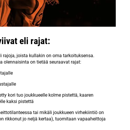
ivat eli rajat:
li rajoja, joista kullakin on oma tarkoituksensa.
 olennaisinta on tietää seuraavat rajat:
tajalle
ustajalle
tty kori tuo joukkueelle kolme pistettä, kaaren
lle kaksi pistettä
ittotilanteessa tai mikäli joukkueen virhekiintiö on
n rikkonut jo neljä kertaa), tuomitaan vapaaheittoja