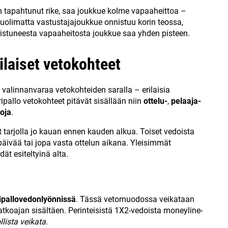
n tapahtunut rike, saa joukkue kolme vapaaheittoa –
huolimatta vastustajajoukkue onnistuu korin teossa,
nistuneesta vapaaheitosta joukkue saa yhden pisteen.
ilaiset vetokohteet
ä valinnanvaraa vetokohteiden saralla – erilaisia
ipallo vetokohteet pitävät sisällään niin
ottelu-
,
pelaaja-
oja
.
 tarjolla jo kauan ennen kauden alkua. Toiset vedoista
päivää tai jopa vasta ottelun aikana. Yleisimmät
dät esiteltyinä alta.
ripallovedonlyönnissä
. Tässä vetomuodossa veikataan
jatkoajan sisältäen. Perinteisistä 1X2-vedoista moneyline-
llista veikata
.