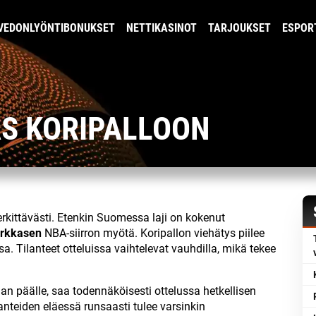
VEDONLYÖNTIBONUKSET
NETTIKASINOT
TARJOUKSET
ESPOR
S KORIPALLOON
rkittävästi. Etenkin Suomessa laji on kokenut
arkkasen
NBA-siirron myötä. Koripallon viehätys piilee
a. Tilanteet otteluissa vaihtelevat vauhdilla, mikä tekee
lan päälle, saa todennäköisesti ottelussa hetkellisen
anteiden eläessä runsaasti tulee varsinkin