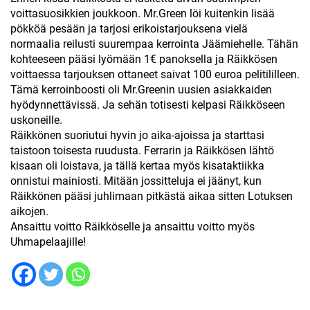
voittasuosikkien joukkoon. Mr.Green löi kuitenkin lisää
pökköä pesään ja tarjosi erikoistarjouksena vielä
normaalia reilusti suurempaa kerrointa Jäämiehelle. Tähän
kohteeseen pääsi lyömään 1€ panoksella ja Räikkösen
voittaessa tarjouksen ottaneet saivat 100 euroa pelitililleen.
Tämä kerroinboosti oli Mr.Greenin uusien asiakkaiden
hyödynnettävissä. Ja sehän totisesti kelpasi Räikköseen
uskoneille.
Räikkönen suoriutui hyvin jo aika-ajoissa ja starttasi
taistoon toisesta ruudusta. Ferrarin ja Räikkösen lähtö
kisaan oli loistava, ja tällä kertaa myös kisataktiikka
onnistui mainiosti. Mitään jossitteluja ei jäänyt, kun
Räikkönen pääsi juhlimaan pitkästä aikaa sitten Lotuksen
aikojen.
Ansaittu voitto Räikköselle ja ansaittu voitto myös
Uhmapelaajille!