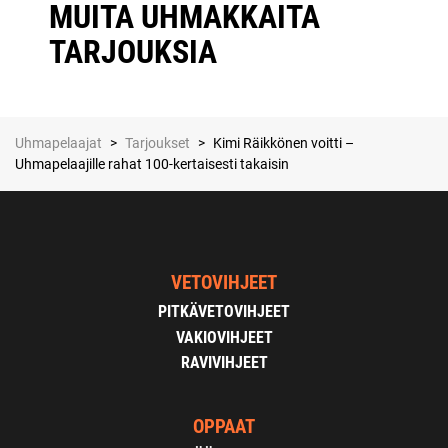
MUITA UHMAKKAITA
TARJOUKSIA
Uhmapelaajat
>
Tarjoukset
>
Kimi Räikkönen voitti –
Uhmapelaajille rahat 100-kertaisesti takaisin
VETOVIHJEET
PITKÄVETOVIHJEET
VAKIOVIHJEET
RAVIVIHJEET
OPPAAT