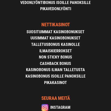
VEDONLYÖNTIBONUS ISOILLE PANOKSILLE
PIKAVEDONLYÖNTI
NETTIKASINOT
SUOSITUIMMAT KASINOBONUKSET
UUSIMMAT KASINOBONUKSET
TALLETUSBONUS KASINOLLE
ILMAISKIERROKSET
NON STICKY BONUS
CASHBACK BONUS
KASINOBONUS ILMAN TALLETUSTA
KASINOBONUS ISOILLE PANOKSILLE
PIKAKASINOT
SEURAA MEITÄ
INSTAGRAM