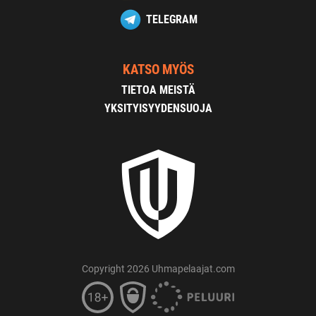
TELEGRAM
KATSO MYÖS
TIETOA MEISTÄ
YKSITYISYYDENSUOJA
Copyright 2026 Uhmapelaajat.com