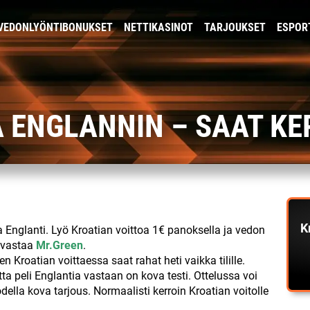
VEDONLYÖNTIBONUKSET
NETTIKASINOT
TARJOUKSET
ESPOR
 ENGLANNIN – SAAT KE
K
 Englanti. Lyö Kroatian voittoa 1€ panoksella ja vedon
a vastaa
Mr.Green
.
n Kroatian voittaessa saat rahat heti vaikka tilille.
a peli Englantia vastaan on kova testi. Ottelussa voi
ella kova tarjous. Normaalisti kerroin Kroatian voitolle