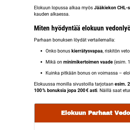
Elokuun lopussa alkaa myös
Jääkiekon CHL-s
kauden alkaessa.
Miten hyödyntää elokuun vedonlyön
Parhaan bonuksen löydät vertailemalla:
Onko bonus
kierrätysvapaa
, riskitön vet
Mikä on
minimikertoimen vaade
(esim. 1
Kuinka pitkään bonus on voimassa – elok
Elokuussa monilla sivustoilla tarjotaan
esim. 2
100 % bonuksia jopa 200 € asti
. Näillä saat e
Elokuun Parhaat Vedo