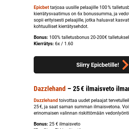
Epicbet
tarjoaa uusille pelaajille 100 % talletu
kierrätysvaatimus on 6x bonussumma, ja vedot 
sopii erityisesti pelaajille, jotka haluavat kas
kohtuulliset kierrätysehdot.
Bonus:
100% talletusbonus 20-200€ talletuksel
Kierrätys:
6x / 1.60
Siirry Epicbetille!
Dazzlehand
– 25 € ilmaisveto ilma
Dazzlehand
toivottaa uudet pelaajat tervetulle
25 €, ja saat saman summan ilmaisvetona.
Voi
erinomaisen valinnan riskittömään vedonlyönti
Bonus:
25 € ilmaisveto