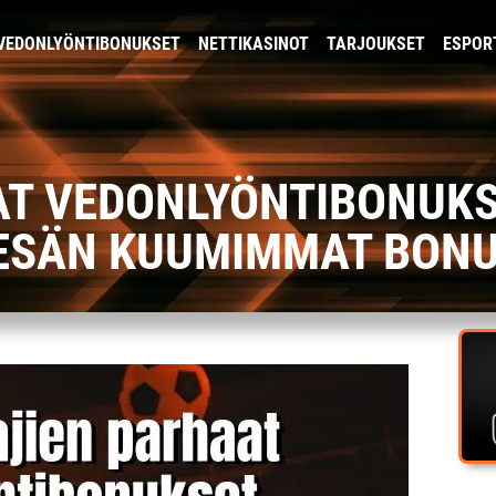
VEDONLYÖNTIBONUKSET
NETTIKASINOT
TARJOUKSET
ESPOR
T VEDONLYÖNTIBONUKS
ESÄN KUUMIMMAT BONU