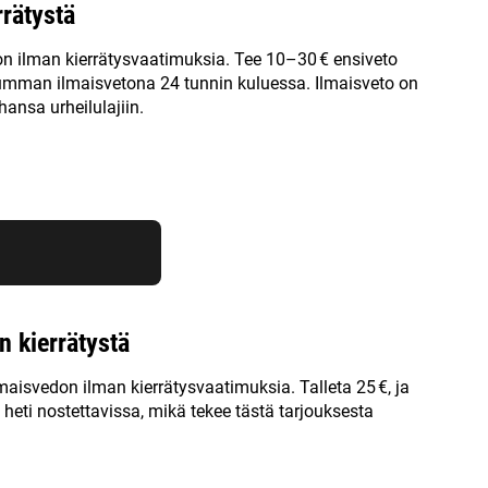
rrätystä
don ilman kierrätysvaatimuksia.
Tee 10–30 € ensiveto
summan ilmaisvetona 24 tunnin kuluessa.
Ilmaisveto on
ansa urheilulajiin.
n kierrätystä
ilmaisvedon ilman kierrätysvaatimuksia.
Talleta 25 €, ja
 heti nostettavissa, mikä tekee tästä tarjouksesta