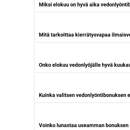
Miksi elokuu on hyvä aika vedonlyönt
Elokuussa alkaa Valioliiga ja Bundesliiga, s
alkavat – vedonlyöntisivustot reagoivat täh
Mitä tarkoittaa kierrätysvapaa ilmaisv
Kierrätysvapaa ilmaisveto tarkoittaa, että vo
panostusvaatimuksia – täydellinen riskitön
Onko elokuu vedonlyöjälle hyvä kuuka
Kyllä, elokuu tarjoaa suuren määrän vetotoi
uuden alun vedonlyöjille ja sivustoille kampa
Kuinka valitsen vedonlyöntibonuksen 
Valitse bonuksen perusteella: kierrätysvap
aktiiviseen pelaamiseen sopii talletusbonu
Voinko lunastaa useamman bonuksen 