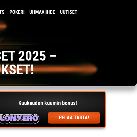
TS
POKERI
UHMAVIIHDE
UUTISET
ET 2025 –
KSET!
Kuukauden kuumin bonus!
PELAA TÄSTÄ!