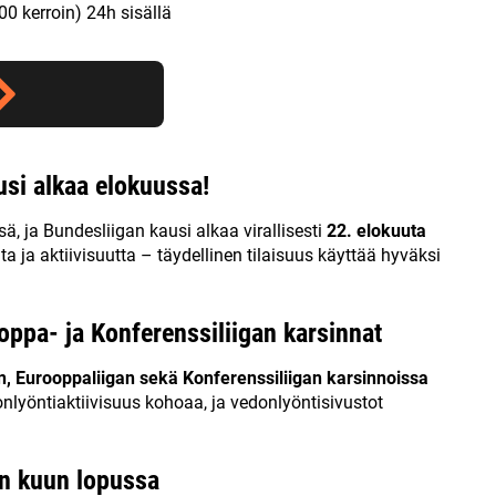
00 kerroin) 24h sisällä
usi alkaa elokuussa!
ä, ja Bundesliigan kausi alkaa virallisesti
22. elokuuta
a ja aktiivisuutta – täydellinen tilaisuus käyttää hyväksi
oppa- ja Konferenssiliigan karsinnat
n, Eurooppaliigan sekä Konferenssiliigan karsinnoissa
nlyöntiaktiivisuus kohoaa, ja vedonlyöntisivustot
un kuun lopussa