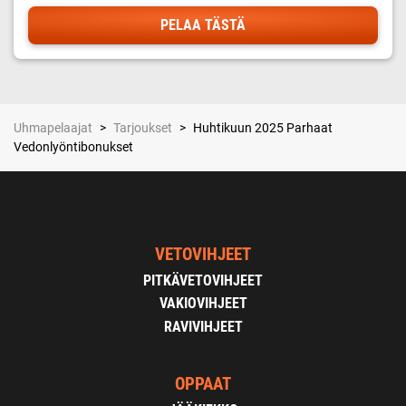
PELAA TÄSTÄ
Uhmapelaajat
>
Tarjoukset
>
Huhtikuun 2025 Parhaat
Vedonlyöntibonukset
VETOVIHJEET
PITKÄVETOVIHJEET
VAKIOVIHJEET
RAVIVIHJEET
OPPAAT