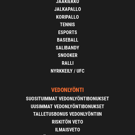
JÄÄKIEKKO
JALKAPALLO
KORIPALLO
TENNIS
ESPORTS
BASEBALL
SALIBANDY
SNOOKER
RALLI
NYRKKEILY / UFC
VEDONLYÖNTI
SUOSITUIMMAT VEDONLYÖNTIBONUKSET
UUSIMMAT VEDONLYÖNTIBONUKSET
TALLETUSBONUS VEDONLYÖNTIIN
RISKITÖN VETO
ILMAISVETO