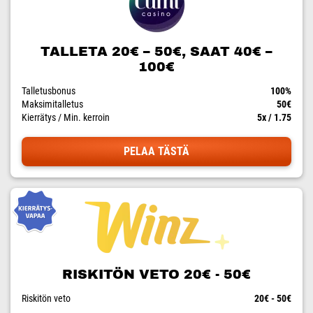
TALLETA 20€ – 50€, SAAT 40€ –
100€
Talletusbonus
100%
Maksimitalletus
50€
Kierrätys / Min. kerroin
5x / 1.75
PELAA TÄSTÄ
RISKITÖN VETO 20€ - 50€
Riskitön veto
20€ - 50€