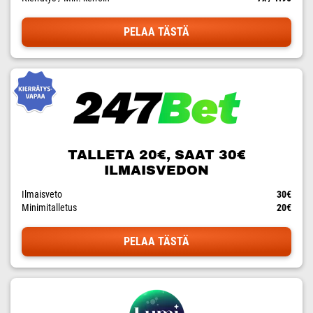
PELAA TÄSTÄ
TALLETA 20€, SAAT 30€
ILMAISVEDON
Ilmaisveto
30€
Minimitalletus
20€
PELAA TÄSTÄ