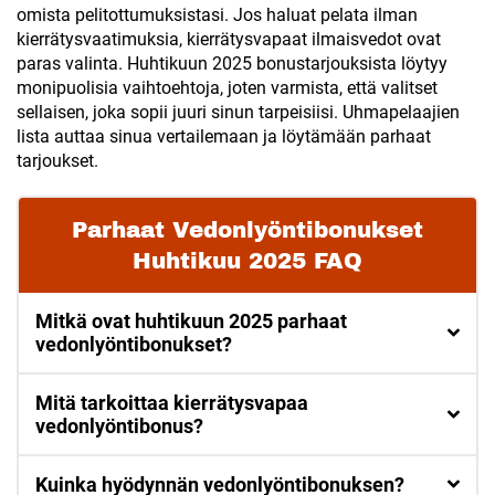
omista pelitottumuksistasi. Jos haluat pelata ilman
kierrätysvaatimuksia, kierrätysvapaat ilmaisvedot ovat
paras valinta. Huhtikuun 2025 bonustarjouksista löytyy
monipuolisia vaihtoehtoja, joten varmista, että valitset
sellaisen, joka sopii juuri sinun tarpeisiisi. Uhmapelaajien
lista auttaa sinua vertailemaan ja löytämään parhaat
tarjoukset.
Parhaat Vedonlyöntibonukset
Huhtikuu 2025 FAQ
Mitkä ovat huhtikuun 2025 parhaat
vedonlyöntibonukset?
Uhmapelaajien lista huhtikuun 2025 parhaista
Mitä tarkoittaa kierrätysvapaa
vedonlyöntibonus?
vedonlyöntibonuksista sisältää kierrätysvapaita
ilmaisvetoja, riskittömiä vetoja ja talletusbonuksia
useilta luotettavilta vedonlyöntitoimistoilta.
Kierrätysvapaa bonus tarkoittaa, ettei pelaajan tarvitse
Kuinka hyödynnän vedonlyöntibonuksen?