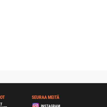
NOT
SEURAA MEITÄ
AT
INSTAGRAM