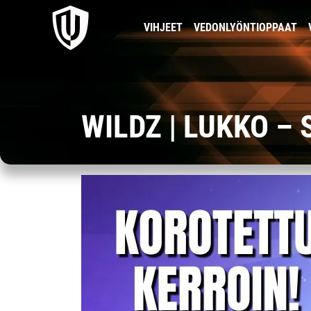
VIHJEET
VEDONLYÖNTIOPPAAT
WILDZ | LUKKO –