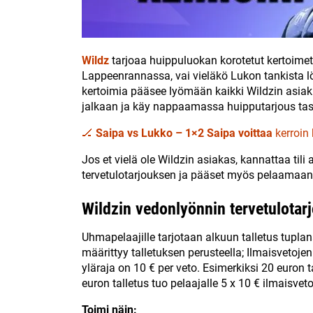
Wildz
tarjoaa huippuluokan korotetut kertoime
Lappeenrannassa, vai vieläkö Lukon tankista 
kertoimia pääsee lyömään kaikki Wildzin asiakk
jalkaan ja käy nappaamassa huipputarjous ta
🏒
Saipa vs Lukko –
1×2 Saipa voittaa
kerroin
Jos et vielä ole Wildzin asiakas, kannattaa tili
tervetulotarjouksen ja pääset myös pelaamaan 
Wildzin vedonlyönnin tervetulotar
Uhmapelaajille tarjotaan alkuun talletus tupla
määrittyy talletuksen perusteella; Ilmaisvetojen
yläraja on 10 € per veto. Esimerkiksi 20 euron t
euron talletus tuo pelaajalle 5 x 10 € ilmaisveto
Toimi näin: