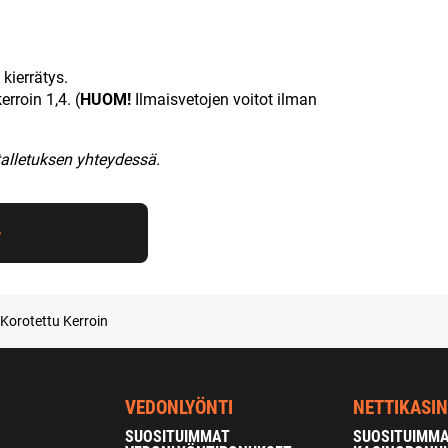
kierrätys.
rroin 1,4. (
HUOM!
Ilmaisvetojen voitot ilman
talletuksen yhteydessä.
 Korotettu Kerroin
VEDONLYÖNTI
NETTIKASI
SUOSITUIMMAT
SUOSITUIMM