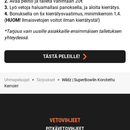
2.
Avaa pelitili ja talleta vähintään 20€
3.
Lyö vetoja haluamallasi panoksella, ja aloita kierrätys.
4.
Bonuksella on 6x kierrätysvaatimus, minimikerroin 1,4.
(
HUOM!
Ilmaisvetojen voitot ilman kierrätystä!)
*Tarjous vain uusille asiakkaille ensimmäisen talletuksen
yhteydessä.
TÄSTÄ PELEILLE!
Uhmapelaajat
>
Tarjoukset
>
Wildz | SuperBowlin Korotettu
Kerroin!
VETOVIHJEET
PITKÄVETOVIHJEET