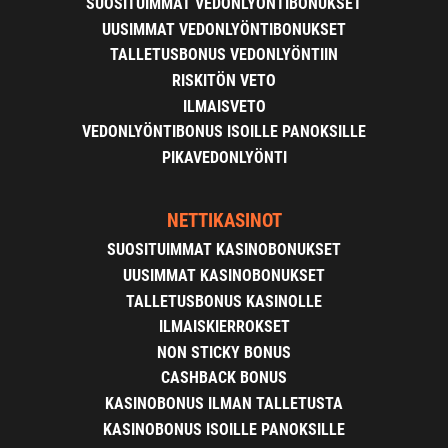
SUOSITUIMMAT VEDONLYÖNTIBONUKSET
UUSIMMAT VEDONLYÖNTIBONUKSET
TALLETUSBONUS VEDONLYÖNTIIN
RISKITÖN VETO
ILMAISVETO
VEDONLYÖNTIBONUS ISOILLE PANOKSILLE
PIKAVEDONLYÖNTI
NETTIKASINOT
SUOSITUIMMAT KASINOBONUKSET
UUSIMMAT KASINOBONUKSET
TALLETUSBONUS KASINOLLE
ILMAISKIERROKSET
NON STICKY BONUS
CASHBACK BONUS
KASINOBONUS ILMAN TALLETUSTA
KASINOBONUS ISOILLE PANOKSILLE