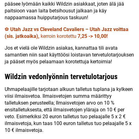
pääsee lyömään kaikki Wildzin asiakkaat, joten älä jää
paitsioon vaan laita betsihousut jalkaan ja käy
nappaamassa huipputarjous taskuun!
⚽
Utah Jazz vs Cleveland Cavaliers – Utah Jazz voittaa
(sis. jatkoaika),
kerroin korotettu
7,25 -> 10,00!
Jos et vielä ole Wildzin asiakas, kannattaa tili avata
samantien niin saat käyttöösi loistavan tervetulotarjouksen
ja pääset myös pelaamaan korotettuja kertoimia!
Wildzin vedonlyönnin tervetulotarjous
Uhmapelaajille tarjotaan alkuun talletus tuplana ja kylkeen
viisi ilmaisvetoa. Ilmaisvetojen summa määrittyy
talletuksen perusteella; Ilmaisvetojen arvo on 10 %
ensitalletuksesta, että ilmaisvetojen yläraja on 10 € per
veto. Esimerkiksi 20 euron talletus tuo pelaajalle 5 x 2 €
ilmaisvetoja, kun taas 100 euron talletus tuo pelaajalle 5 x
10 € ilmaisvetoja.