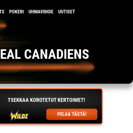
TS
POKERI
UHMAVIIHDE
UUTISET
REAL CANADIENS
TSEKKAA KOROTETUT KERTOIMET!
PELAA TÄSTÄ!