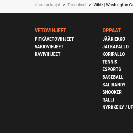
Uhmapelaajat
>
Tarjoukset
>
Wildz | Washington C
VETOVIHJEET
OPPAAT
PITKÄVETOVIHJEET
JÄÄKIEKKO
VAKIOVIHJEET
JALKAPALLO
RAVIVIHJEET
KORIPALLO
TENNIS
ESPORTS
BASEBALL
SALIBANDY
SNOOKER
RALLI
NYRKKEILY / U