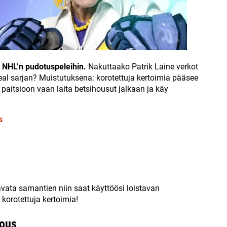
t
NHL’n pudotuspeleihin.
Nakuttaako Patrik Laine verkot
eal sarjan? Muistutuksena: korotettuja kertoimia pääsee
 paitsioon vaan laita betsihousut jalkaan ja käy
s
 avata samantien niin saat käyttöösi loistavan
korotettuja kertoimia!
jous