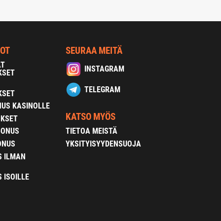
NOT
SEURAA MEITÄ
AT
INSTAGRAM
KSET
TELEGRAM
KSET
US KASINOLLE
KATSO MYÖS
OKSET
TIETOA MEISTÄ
BONUS
YKSITYISYYDENSUOJA
ONUS
S ILMAN
 ISOILLE