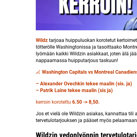
Wildz
tarjoaa huippuluokan korotetut kertoime
tötterölle Washingtonissa ja tasoittaako Montr
lyömään kaikki Wildzin asiakkaat, joten älä jää
nappaamassa huipputarjous taskuun!
🏒
Washington Capitals vs Montreal Canadien
– Alexander Ovechkin tekee maalin (sis. ja)
– Patrik Laine tekee maalin (sis ja)
kerroin korotettu
6.50 -> 8,50.
Jos et vielä ole Wildzin asiakas, kannattaa tili
tervetulotarjouksen ja pääset myös pelaamaan 
Wildzin vedonlyönnin tervetulotar