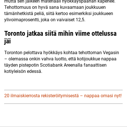
mutta sen jälkeen materiaali hyökkäyspäähän kapenee.
Tehottomuus on hyvä sana kuvaamaan joukkuuen
tämänhetkistä peliä, siitä kertoo esimerkiksi joukkueen
ylivoimaprosentti, joka on vaivaiset 12,5.
Toronto jatkaa siitä mihin viime ottelussa
jäi
Toronton pelottava hyökkäys kohtaa tehottoman Vegasin
– olemassa onkin vahva luotto, että kotijoukkue nappaa
täyden pistepotin Scotiabank Areenalla fanaattisen
kotiyleisön edessä.
20 ilmaiskierrosta rekisteröitymisestä – nappaa omasi nyt!