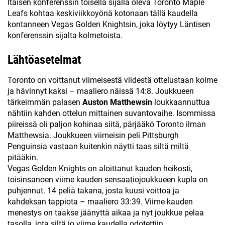
Itäisen konferenssin toisella sijalla oleva Toronto Maple
Leafs kohtaa keskiviikkoyönä kotonaan tällä kaudella
kontanneen Vegas Golden Knightsin, joka löytyy Läntisen
konferenssin sijalta kolmetoista.
Lähtöasetelmat
Toronto on voittanut viimeisestä viidestä ottelustaan kolme
ja hävinnyt kaksi – maaliero näissä 14:8. Joukkueen
tärkeimmän palasen
Auston Matthewsin
loukkaannuttua
nähtiin kahden ottelun mittainen suvantovaihe. Isommissa
piireissä oli paljon kohinaa siitä, pärjääkö Toronto ilman
Matthewsia. Joukkueen viimeisin peli Pittsburgh
Penguinsia vastaan kuitenkin näytti taas siltä miltä
pitääkin.
Vegas Golden Knights on aloittanut kauden heikosti,
toisinsanoen viime kauden sensaatiojoukkueen kupla on
puhjennut. 14 peliä takana, josta kuusi voittoa ja
kahdeksan tappiota – maaliero 33:39. Viime kauden
menestys on taakse jäänyttä aikaa ja nyt joukkue pelaa
tasolla, jota siltä jo viime kaudella odotettiin.