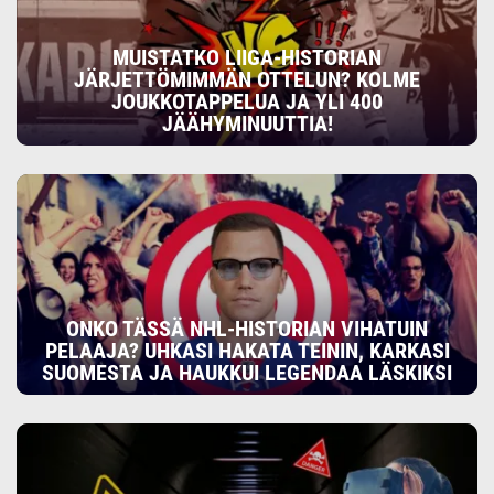
MUISTATKO LIIGA-HISTORIAN
JÄRJETTÖMIMMÄN OTTELUN? KOLME
JOUKKOTAPPELUA JA YLI 400
JÄÄHYMINUUTTIA!
ONKO TÄSSÄ NHL-HISTORIAN VIHATUIN
PELAAJA? UHKASI HAKATA TEININ, KARKASI
SUOMESTA JA HAUKKUI LEGENDAA LÄSKIKSI