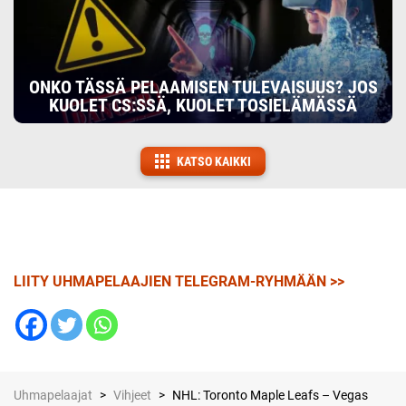
ONKO TÄSSÄ PELAAMISEN TULEVAISUUS? JOS
KUOLET CS:SSÄ, KUOLET TOSIELÄMÄSSÄ
KATSO KAIKKI
LIITY UHMAPELAAJIEN TELEGRAM-RYHMÄÄN >>
Uhmapelaajat
>
Vihjeet
>
NHL: Toronto Maple Leafs – Vegas