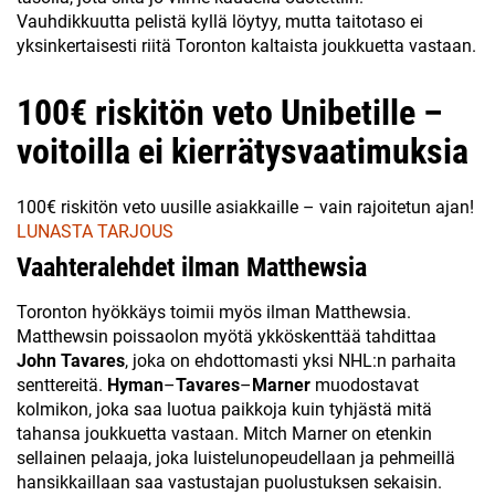
Vauhdikkuutta pelistä kyllä löytyy, mutta taitotaso ei
yksinkertaisesti riitä Toronton kaltaista joukkuetta vastaan.
100€ riskitön veto Unibetille –
voitoilla ei kierrätysvaatimuksia
100€ riskitön veto uusille asiakkaille – vain rajoitetun ajan!
LUNASTA TARJOUS
Vaahteralehdet ilman Matthewsia
Toronton hyökkäys toimii myös ilman Matthewsia.
Matthewsin poissaolon myötä ykköskenttää tahdittaa
John
Tavares
, joka on ehdottomasti yksi NHL:n parhaita
senttereitä.
Hyman
–
Tavares
–
Marner
muodostavat
kolmikon, joka saa luotua paikkoja kuin tyhjästä mitä
tahansa joukkuetta vastaan. Mitch Marner on etenkin
sellainen pelaaja, joka luistelunopeudellaan ja pehmeillä
hansikkaillaan saa vastustajan puolustuksen sekaisin.