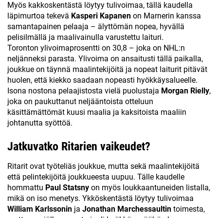
Myös kakkoskentästä löytyy tulivoimaa, tällä kaudella
läpimurtoa tekevä
Kasperi Kapanen
on Marnerin kanssa
samantapainen pelaaja – älyttömän nopea, hyvällä
pelisilmällä ja maalivainulla varustettu laituri.
Toronton ylivoimaprosentti on 30,8 – joka on NHL:n
neljänneksi parasta. Ylivoima on ansaitusti tällä paikalla,
joukkue on täynnä maalintekijöitä ja nopeat laiturit pitävät
huolen, että kiekko saadaan nopeasti hyökkäysalueelle.
Isona nostona pelaajistosta vielä puolustaja
Morgan Rielly
,
joka on paukuttanut neljääntoista otteluun
käsittämättömät kuusi maalia ja kaksitoista maaliin
johtanutta syöttöä.
Jatkuvatko Ritarien vaikeudet?
Ritarit ovat työteliäs joukkue, mutta sekä maalintekijöitä
että pelintekijöitä joukkueesta uupuu. Tälle kaudelle
hommattu
Paul Statsny
on myös loukkaantuneiden listalla,
mikä on iso menetys. Ykköskentästä löytyy tulivoimaa
William
Karlssonin
ja
Jonathan Marchessaultin
toimesta,