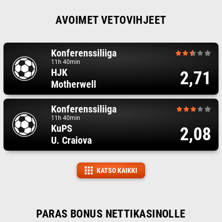
AVOIMET VETOVIHJEET
Konferenssiliiga
11h 40min
HJK
2,71
Motherwell
Konferenssiliiga
11h 40min
KuPS
2,08
U. Craiova
KATSO KAIKKI
PARAS BONUS NETTIKASINOLLE