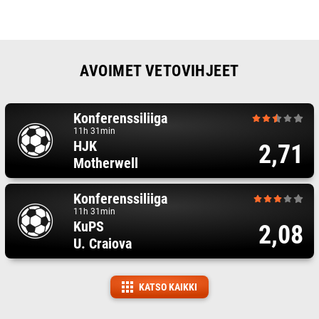
AVOIMET VETOVIHJEET
Konferenssiliiga
11h 31min
HJK
2,71
Motherwell
Konferenssiliiga
11h 31min
KuPS
2,08
U. Craiova
KATSO KAIKKI