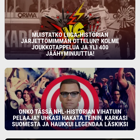
MUISTATKO LIIGA-HISTORIAN
JÄRJETTÖMIMMÄN OTTELUN? KOLME
JOUKKOTAPPELUA JA YLI 400
JÄÄHYMINUUTTIA!
ONKO TÄSSÄ NHL-HISTORIAN VIHATUIN
PELAAJA? UHKASI HAKATA TEININ, KARKASI
SUOMESTA JA HAUKKUI LEGENDAA LÄSKIKSI