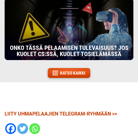
ONKO TÄSSÄ PELAAMISEN TULEVAISUUS? JOS
KUOLET CS:SSÄ, KUOLET TOSIELÄMÄSSÄ
KATSO KAIKKI
LIITY UHMAPELAAJIEN TELEGRAM-RYHMÄÄN >>