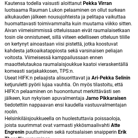
Kautensa todella vaisusti aloittanut
Pekka Virran
luotsaama Rauman Lukon pelaaminen on ollut surkean
alkukauden jälkeen nousujohteista ja pelitapa vaikuttaa
huomattavasti toimivammalta kuin muutama viikko sitten.
Aivan viimeisimmissä otteluissaan eivät raumalaisetkaan
tosin ole onnistuneet, sillä viiteen edelliseen otteluun tilille
on kertynyt ainoastaan viisi pistettä, jotka koostuvat
kahdesta jatkoaikatappiosta sekä varsinaisen peliajan
voitosta. Viimeisessä kamppailussaan ennen
maaottelutaukoa raumalaisjoukkue kaatoi vieraskentällä
komeasti sarjakakkosen, TPS:n.
Useat HIFK:n pelaajista alisuorittavat ja
Ari-Pekka Selinin
ketjuruletti pyörii lujaa vauhtia. On myös tilastoitu, että
HIFK:n pelaaminen on huonontunut merkittävästi sen
jälkeen, kun nykyisen apuvalmentaja
Jarno Pikkaraisen
tiedotettiin nappaavan ensi kaudella vastuuvalmentajan
roolin.
Helsinkiläisjoukkueella on huolestuttavia poissaoloja,
joista suurimmat ovat varmasti ykkösmaalivahti
Atte
Engrenin
puuttuminen sekä ruotsalaisen snaipperin
Erik