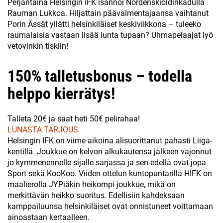
Perjantaina Helsingin IFK isännöi Nordenskiöldinkadulla
Rauman Lukkoa. Hiljattain päävalmentajaansa vaihtanut
Porin Ässät yllätti helsinkiläiset keskiviikkona – tuleeko
raumalaisia vastaan lisää lunta tupaan? Uhmapelaajat lyö
vetovinkin tiskiin!
150% talletusbonus – todella
helppo kierrätys!
Talleta 20€ ja saat heti 50€ pelirahaa!
LUNASTA TARJOUS
Helsingin IFK on viime aikoina alisuorittanut pahasti Liiga-
kentillä. Joukkue on kelvon alkukautensa jälkeen vajonnut
jo kymmenennelle sijalle sarjassa ja sen edellä ovat jopa
Sport sekä KooKoo. Viiden ottelun kuntopuntarilla HIFK on
maalierolla JYPiäkin heikompi joukkue, mikä on
merkittävän heikko suoritus. Edellisiin kahdeksaan
kamppailuunsa helsinkiläiset ovat onnistuneet voittamaan
ainoastaan kertaalleen.