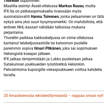
Thorellin
uupuminen.
Maalilla esiintyi Ässät-ottelussa
Markus Ruusu
, mutta
IFK:lla on pätkäsopimuksella riveissään myös
suomalaisvahti
Hannu Toivonen
, jonka pelaaminen on tätä
nykyä aina yksi suuri kysymysmerkki. On mahdollista, että
entinen NHL-kassari nähdään talkoissa mukana
perjantaina.
Thorellin paikkaa kakkosketjussa on viime otteluissa
kantanut telaketjuosastolle tai katsomon puolelle
paremmin sopiva
Ilmari Pitkänen
, joka sai sopimuksen
Helsingistä koeajan jälkeen.
IFK jatkaa rämpimistään ja Lukko puolestaan jatkaa
Satakunnan joukkueiden ryöstöretkiä Helsinkiin.
Pelivalintoina kupongille vierasjoukkueen voittoa kahdella
tavalla.
20 ilmaiskierrosta rekisteröitymisestä – nappaa omasi nyt!