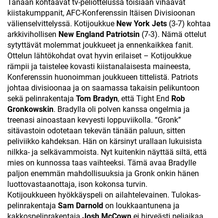
Tänään kohtaavat tv-peliottelussa toisiaan vihaavat
kiistakumppanit, AFC-Konferenssin Itäisen Divisioonan
välienselvittelyssä. Kotijoukkue
New York Jets
(3-7) kohtaa
arkkivihollisen
New England Patriotsin
(7-3). Nämä ottelut
sytyttävät molemmat joukkueet ja ennenkaikkea fanit.
Ottelun lähtökohdat ovat hyvin erilaiset – Kotijoukkue
rämpii ja taistelee kovasti kiistanalaisesta maineesta,
Konferenssin huonoimman joukkueen tittelistä. Patriots
johtaa divisioonaa ja on saamassa takaisin pelikuntoon
sekä pelinrakentaja
Tom Bradyn
, että Tight End
Rob
Gronkowskin
. Bradylla oli polven kanssa ongelmia ja
treenasi ainoastaan kevyesti loppuviikolla. “Gronk”
sitävastoin odotetaan tekevän tänään paluun, sitten
peliviikko kahdeksan. Hän on kärsinyt urallaan lukuisista
nilkka- ja selkävammoista. Nyt kuitenkin näyttää siltä, että
mies on kunnossa taas vaihteeksi. Tämä avaa Bradylle
paljon enemmän mahdollisuuksia ja Gronk onkin hänen
luottovastaanottaja, ison kokonsa turvin.
Kotijoukkueen hyökkäyspeli on ailahtelevainen. Tulokas-
pelinrakentaja
Sam Darnold
on loukkaantunena ja
kakkospelinrakentaja
Josh McCown
ei hirveästi peliaikaa