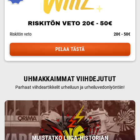
RISKITÖN VETO 20€ - 50€
Riskitön veto
20€ - 50€
PELAA TÄSTÄ
UHMAKKAIMMAT VIIHDEJUTUT
Parhaat viihdeartikkelit urheiluun ja urheiluvedonlyöntiin!
MUISTATKO LIIGA-HISTORIAN