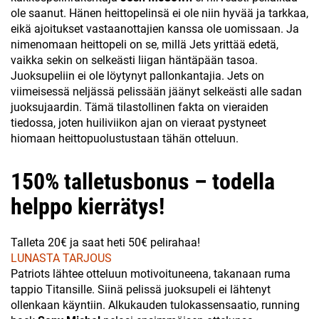
ole saanut. Hänen heittopelinsä ei ole niin hyvää ja tarkkaa,
eikä ajoitukset vastaanottajien kanssa ole uomissaan. Ja
nimenomaan heittopeli on se, millä Jets yrittää edetä,
vaikka sekin on selkeästi liigan häntäpään tasoa.
Juoksupeliin ei ole löytynyt pallonkantajia. Jets on
viimeisessä neljässä pelissään jäänyt selkeästi alle sadan
juoksujaardin. Tämä tilastollinen fakta on vieraiden
tiedossa, joten huiliviikon ajan on vieraat pystyneet
hiomaan heittopuolustustaan tähän otteluun.
150% talletusbonus – todella
helppo kierrätys!
Talleta 20€ ja saat heti 50€ pelirahaa!
LUNASTA TARJOUS
Patriots lähtee otteluun motivoituneena, takanaan ruma
tappio Titansille. Siinä pelissä juoksupeli ei lähtenyt
ollenkaan käyntiin. Alkukauden tulokassensaatio, running