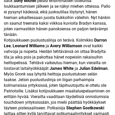
back
Sony Michel
pelasi ensimmäisen ottelunsa
loukkaantumisen jälkeen ja se näkyi miehen otteissa. Pallo
ei pysynyt kädessä, eikä juoksutilaa löytynyt, hänen
hieman arkaillessaan juosta tiukkoihin väleihin. Nyt hänkin
on saanut treenata kaksi viikkoa kuvioita Bradyn kanssa,
joten varmastikin hänen panoksensa on paljon terävämpi
tänään.
Kotijoukkueen puolustuslinja on terävä. Kolmikko
Darron
Lee
,
Leonard Williams
ja
Avery Williamson
ovat kaikki
vahvoja ja nopeita. Heidän tehtävänsä on ottaa Bradylta
tila ja aika pois ja pakottaa hänet nopeisiin rakaisuihin
heittopelissä. Tehtävä vaikeutuu hieman, kun vierailla on
loistavat laitahyökkääjät
James White
ja
Julian Edelman
.
Myös Gronk saa lyhyitä heittoja puolustuksen selän
taakse. Jetsin puolustuslinja on liigan parhaimpia
kolmansissa yrityksissä, joten läpihuutojuttu ei ottelu ole
Patriotsille. Lisäksi kotijoukkueen maalialuepelaaminen on
erittäin hyvää. Vierailta vaaditaan täydellisiä onnistumisia
touchdown yrityksissään, jos mielii päättää hyökkäykset
täyteen pistesaaliiseen. Potkaisija
Stephen Gostkowski
laittaa sitten kyllä tarvittavat potkumaaliyritykset varmasti