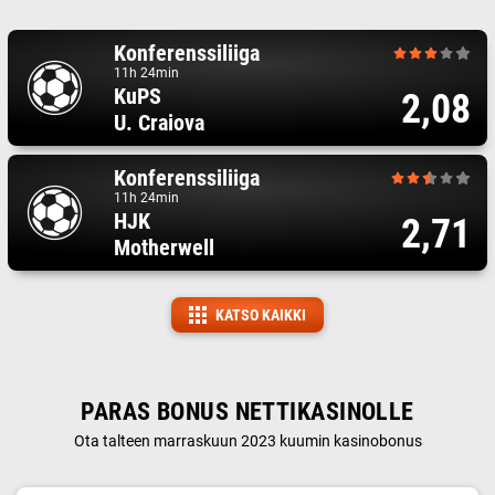
Konferenssiliiga
11h 24min
KuPS
2,08
U. Craiova
Konferenssiliiga
11h 24min
HJK
2,71
Motherwell
KATSO KAIKKI
PARAS BONUS NETTIKASINOLLE
Ota talteen marraskuun 2023 kuumin kasinobonus