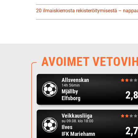
20 ilmaiskierrosta rekisteröitymisestä – nappa
AVOIMET VETOVI
Allsvenskan
14h 56min
Mjällby
2,
Elfsborg
Veikkausliiga
su 09.08. klo 18:00
Ilves
2,
IFK Mariehamn