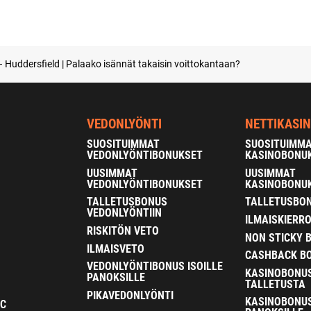
– Huddersfield | Palaako isännät takaisin voittokantaan?
VEDONLYÖNTI
NETTIKASI
SUOSITUIMMAT
SUOSITUIMM
VEDONLYÖNTIBONUKSET
KASINOBONU
UUSIMMAT
UUSIMMAT
VEDONLYÖNTIBONUKSET
KASINOBONU
TALLETUSBONUS
TALLETUSBON
VEDONLYÖNTIIN
ILMAISKIERR
RISKITÖN VETO
NON STICKY 
ILMAISVETO
CASHBACK B
VEDONLYÖNTIBONUS ISOILLE
KASINOBONU
PANOKSILLE
TALLETUSTA
PIKAVEDONLYÖNTI
KASINOBONUS
FC