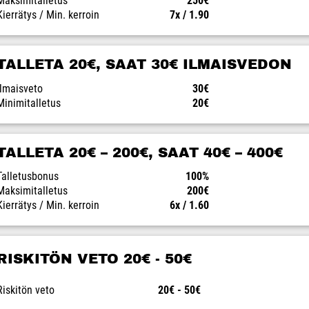
Maksimitalletus
250€
Kierrätys / Min. kerroin
7x / 1.90
TALLETA 20€, SAAT 30€ ILMAISVEDON
Ilmaisveto
30€
Minimitalletus
20€
TALLETA 20€ – 200€, SAAT 40€ – 400€
Talletusbonus
100%
Maksimitalletus
200€
Kierrätys / Min. kerroin
6x / 1.60
RISKITÖN VETO 20€ - 50€
Riskitön veto
20€ - 50€