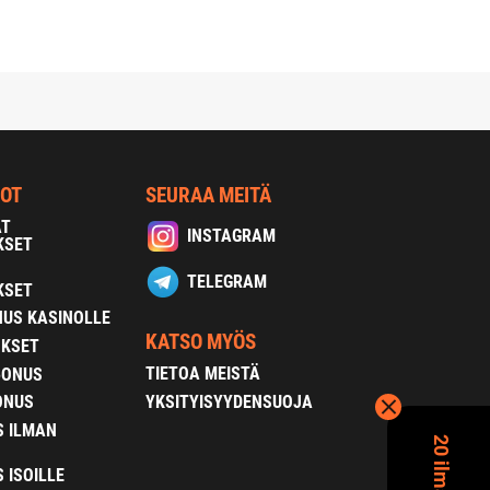
NOT
SEURAA MEITÄ
AT
INSTAGRAM
KSET
TELEGRAM
KSET
US KASINOLLE
KATSO MYÖS
OKSET
TIETOA MEISTÄ
BONUS
YKSITYISYYDENSUOJA
ONUS
S ILMAN
 ISOILLE