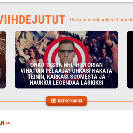
IIHDEJUTUT
Parhaat viihdeartikkelit urheil
ONKO TÄSSÄ NHL-HISTORIAN
E
VIHATUIN PELAAJA? UHKASI HAKATA
TEININ, KARKASI SUOMESTA JA
HAUKKUI LEGENDAA LÄSKIKSI
KATSO KAIKKI
N >>