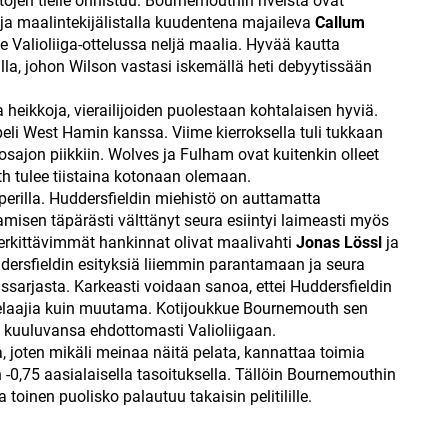
ittojen tielle onnistuu. Bournemouthin riveistä ovat
ja maalintekijälistalla kuudentena majaileva
Callum
me Valioliiga-ottelussa neljä maalia. Hyvää kautta
la, johon Wilson vastasi iskemällä heti debyytissään
 heikkoja, vierailijoiden puolestaan kohtalaisen hyviä.
peli West Hamin kanssa. Viime kierroksella tuli tukkaan
losajon piikkiin. Wolves ja Fulham ovat kuitenkin olleet
h tulee tiistaina kotonaan olemaan.
erilla. Huddersfieldin miehistö on auttamatta
isen täpärästi välttänyt seura esiintyi laimeasti myös
merkittävimmät hankinnat olivat maalivahti
Jonas Lössl
ja
ddersfieldin esityksiä liiemmin parantamaan ja seura
ssarjasta. Karkeasti voidaan sanoa, ettei Huddersfieldin
a pelaajia kuin muutama. Kotijoukkue Bournemouth sen
 kuuluvansa ehdottomasti Valioliigaan.
joten mikäli meinaa näitä pelata, kannattaa toimia
 -0,75 aasialaisella tasoituksella. Tällöin Bournemouthin
 toinen puolisko palautuu takaisin pelitilille.