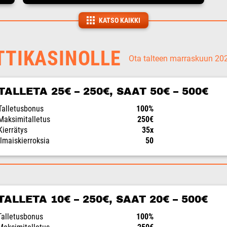
KATSO KAIKKI
TTIKASINOLLE
Ota talteen marraskuun 2
TALLETA 25€ – 250€, SAAT 50€ – 500€
Talletusbonus
100%
Maksimitalletus
250€
Kierrätys
35x
Ilmaiskierroksia
50
TALLETA 10€ – 250€, SAAT 20€ – 500€
Talletusbonus
100%