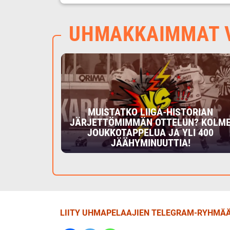
UHMAKKAIMMAT V
MUISTATKO LIIGA-HISTORIAN
JÄRJETTÖMIMMÄN OTTELUN? KOLM
JOUKKOTAPPELUA JA YLI 400
JÄÄHYMINUUTTIA!
LIITY UHMAPELAAJIEN TELEGRAM-RYHMÄÄ