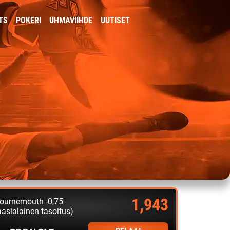
TS
POKERI
UHMAVIIHDE
UUTISET
1,943
ournemouth -0,75
aasialainen tasoitus)