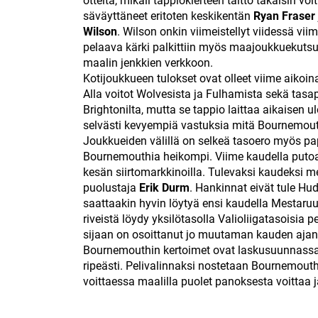
otteita, mikäli tappiokierteen taitto takaisin vo
säväyttäneet eritoten keskikentän
Ryan Fraser
Wilson
. Wilson onkin viimeistellyt viidessä vii
pelaava kärki palkittiin myös maajoukkuekutsul
maalin jenkkien verkkoon.
Kotijoukkueen tulokset ovat olleet viime aikoina
Alla voitot Wolvesista ja Fulhamista sekä tasa
Brightonilta, mutta se tappio laittaa aikaisen u
selvästi kevyempiä vastuksia mitä Bournemout
Joukkueiden välillä on selkeä tasoero myös pap
Bournemouthia heikompi. Viime kaudella putoam
kesän siirtomarkkinoilla. Tulevaksi kaudeksi 
puolustaja
Erik Durm
. Hankinnat eivät tule Hu
saattaakin hyvin löytyä ensi kaudella Mestaruu
riveistä löydy yksilötasolla Valioliigatasoisi
sijaan on osoittanut jo muutaman kauden ajan
Bournemouthin kertoimet ovat laskusuunnassa, 
ripeästi. Pelivalinnaksi nostetaan Bournemouth
voittaessa maalilla puolet panoksesta voittaa ja