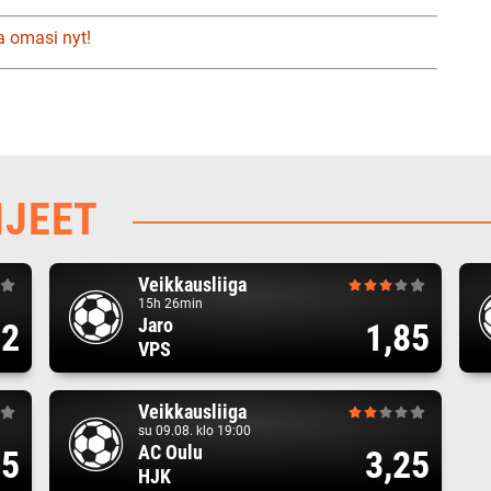
a omasi nyt!
HJEET
Veikkausliiga
15h 26min
Jaro
82
1,85
VPS
Veikkausliiga
su 09.08. klo 19:00
AC Oulu
75
3,25
HJK