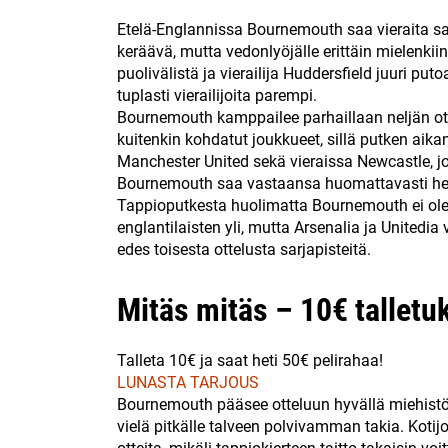
Etelä-Englannissa Bournemouth saa vieraita sa
keräävä, mutta vedonlyöjälle erittäin mielenki
puolivälistä ja vierailija Huddersfield juuri pu
tuplasti vierailijoita parempi.
Bournemouth kamppailee parhaillaan neljän ot
kuitenkin kohdatut joukkueet, sillä putken aika
Manchester United sekä vieraissa Newcastle, jol
Bournemouth saa vastaansa huomattavasti hel
Tappioputkesta huolimatta Bournemouth ei ole es
englantilaisten yli, mutta Arsenalia ja Unitedia
edes toisesta ottelusta sarjapisteitä.
Mitäs mitäs – 10€ talletuk
Talleta 10€ ja saat heti 50€ pelirahaa!
LUNASTA TARJOUS
Bournemouth pääsee otteluun hyvällä miehistö
vielä pitkälle talveen polvivamman takia. Kotij