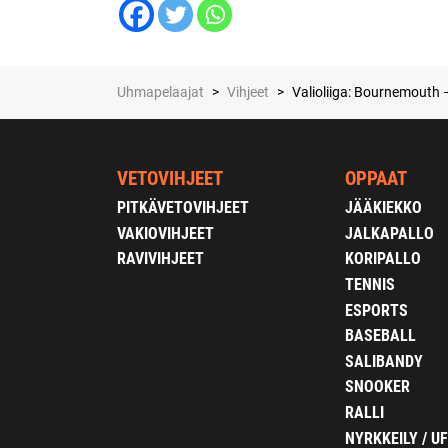
Uhmapelaajat
>
Vihjeet
>
Valioliiga: Bournemouth 
VETOVIHJEET
OPPAAT
PITKÄVETOVIHJEET
JÄÄKIEKKO
VAKIOVIHJEET
JALKAPALLO
RAVIVIHJEET
KORIPALLO
TENNIS
ESPORTS
BASEBALL
SALIBANDY
SNOOKER
RALLI
NYRKKEILY / U