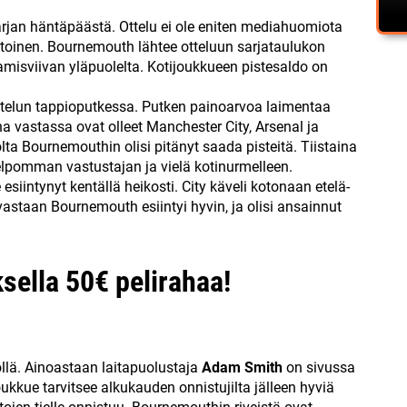
rjan häntäpäästä. Ottelu ei ole eniten mediahuomiota
intoinen. Bournemouth lähtee otteluun sarjataulukon
toamisviivan yläpuolelta. Kotijoukkueen pistesaldo on
telun tappioputkessa. Putken painoarvoa laimentaa
na vastassa ovat olleet Manchester City, Arsenal ja
ta Bournemouthin olisi pitänyt saada pisteitä. Tiistaina
pomman vastustajan ja vielä kotinurmelleen.
iintynyt kentällä heikosti. City käveli kotonaan etelä-
 vastaan Bournemouth esiintyi hyvin, ja olisi ansainnut
sella 50€ pelirahaa!
llä. Ainoastaan laitapuolustaja
Adam Smith
on sivussa
oukkue tarvitsee alkukauden onnistujilta jälleen hyviä