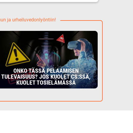
uun ja urheiluvedonlyöntiin!
ONKO TÄSSÄ PELAAMISEN
TULEVAISUUS? JOS KUOLET CS:SSÄ,
KUOLET TOSIELÄMÄSSÄ