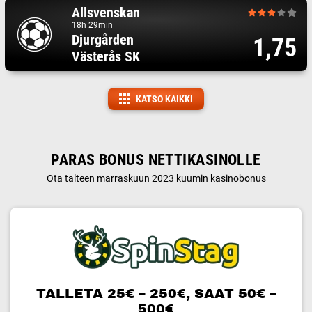
Allsvenskan
18h 29min
Djurgården
1,75
Västerås SK
KATSO KAIKKI
PARAS BONUS NETTIKASINOLLE
Ota talteen marraskuun 2023 kuumin kasinobonus
TALLETA 25€ – 250€, SAAT 50€ –
500€