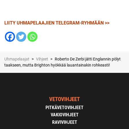
LIITY UHMAPELAAJIEN TELEGRAM-RYHMÄÄN >>
Uhmapelaajat
>
Vihjeet
>
Roberto De Zerbi jätti Englannin pölyt
taakseen, mutta Brighton hyökkää lauantainakin rohkeasti!
VETOVIHJEET
PITKÄVETOVIHJEET
VAKIOVIHJEET
RAVIVIHJEET