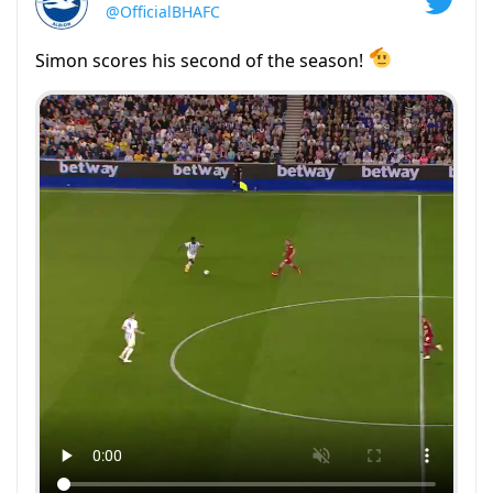
@OfficialBHAFC
Simon scores his second of the season!