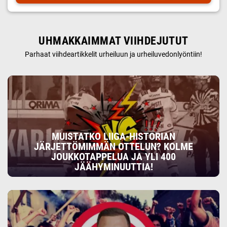
UHMAKKAIMMAT VIIHDEJUTUT
Parhaat viihdeartikkelit urheiluun ja urheiluvedonlyöntiin!
MUISTATKO LIIGA-HISTORIAN
JÄRJETTÖMIMMÄN OTTELUN? KOLME
JOUKKOTAPPELUA JA YLI 400
JÄÄHYMINUUTTIA!