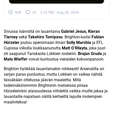
658
42
5:32 PM · Aug 28, 2024
Sivussa isänniltä on lauantaina
Gabriel Jesus, Kieran
Tierney
sekä
Takehiro Tomiyasu
. Brighton-luotsi
Fabian
Hürzeler
joutuu operoimaan ilman
Solly Marchia
ja EFL
Cupissa viikolla loukkaanunutta
Matt O’Rileyta
, joka juuri
oli saapunut Tanskasta Lokkien rosteriin.
Brajan Gruda
ja
Mats Wieffer
voivat kuntoutua vieraiden kokoonpanoon.
Brighton hyökkää lauantainakin rohkeasti! Arsenalilla on
sarjan paras puolustus, mutta Lokkien on vaikea nähdä
tässäkään ottelussa jäävän maaleitta. Mitä
todennäköisimmin Brightonin matseissa piisaa
Hürzelerinkin alaisuudessa viihdettä vaikka muille jakaa ja
lauantaille napataan näillä kertseillä lapulle molempien
maalintekoa!