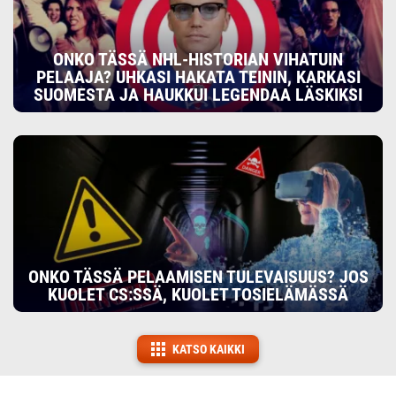
ONKO TÄSSÄ NHL-HISTORIAN VIHATUIN
PELAAJA? UHKASI HAKATA TEININ, KARKASI
SUOMESTA JA HAUKKUI LEGENDAA LÄSKIKSI
ONKO TÄSSÄ PELAAMISEN TULEVAISUUS? JOS
KUOLET CS:SSÄ, KUOLET TOSIELÄMÄSSÄ
KATSO KAIKKI