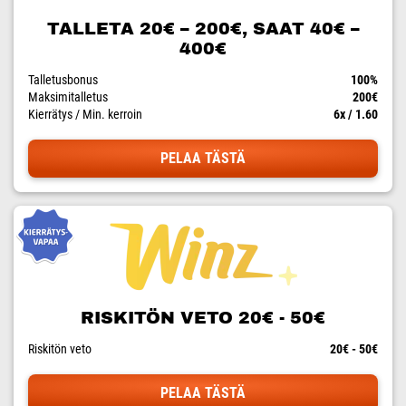
TALLETA 20€ – 200€, SAAT 40€ –
400€
Talletusbonus
100%
Maksimitalletus
200€
Kierrätys / Min. kerroin
6x / 1.60
PELAA TÄSTÄ
RISKITÖN VETO 20€ - 50€
Riskitön veto
20€ - 50€
PELAA TÄSTÄ