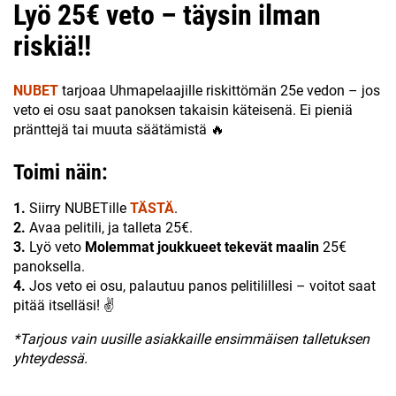
Lyö 25€ veto – täysin ilman
riskiä!!
NUBET
tarjoaa Uhmapelaajille riskittömän 25e vedon – jos
veto ei osu saat panoksen takaisin käteisenä. Ei pieniä
pränttejä tai muuta säätämistä 🔥
Toimi näin:
1.
Siirry NUBETille
TÄSTÄ
.
2.
Avaa pelitili, ja talleta 25€.
3.
Lyö veto
Molemmat joukkueet tekevät maalin
25€
panoksella.
4.
Jos veto ei osu, palautuu panos pelitilillesi – voitot saat
pitää itselläsi! ✌
*Tarjous vain uusille asiakkaille ensimmäisen talletuksen
yhteydessä.