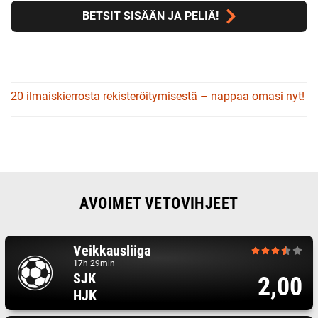
BETSIT SISÄÄN JA PELIÄ!
20 ilmaiskierrosta rekisteröitymisestä – nappaa omasi nyt!
AVOIMET VETOVIHJEET
Veikkausliiga
17h 29min
SJK
2,00
HJK