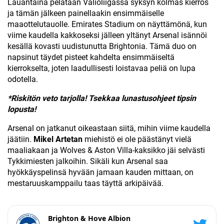
Lauantaina pelataan Valioliigassa syksyn kolmas kierros
ja tämän jälkeen painellaakin ensimmäiselle
maaottelutauolle. Emirates Stadium on näyttämönä, kun
viime kaudella kakkoseksi jälleen yltänyt Arsenal isännöi
kesällä kovasti uudistunutta Brightonia. Tämä duo on
napsinut täydet pisteet kahdelta ensimmäiseltä
kierrokselta, joten laadullisesti loistavaa peliä on lupa
odotella.
*Riskitön veto tarjolla! Tsekkaa lunastusohjeet tipsin
lopusta!
Arsenal on jatkanut oikeastaan siitä, mihin viime kaudella
jäätiin.
Mikel Artetan
miehistö ei ole päästänyt vielä
maaliakaan ja Wolves & Aston Villa-kaksikko jäi selvästi
Tykkimiesten jalkoihin. Sikäli kun Arsenal saa
hyökkäyspelinsä hyvään jamaan kauden mittaan, on
mestaruuskamppailu taas täyttä arkipäivää.
Brighton & Hove Albion