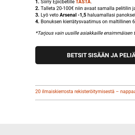
1.
Siirry Epicbetille
TÄSTÄ
.
2.
Talleta 20-100€ niin avaat samalla pelitilin j
3.
Lyö veto
Arsenal -1,5
haluamallasi panoksella
4.
Bonuksen kierrätysvaatimus on maltillinen 6
*Tarjous vain uusille asiakkaille ensimmäisen 
BETSIT SISÄÄN JA PELIÄ
20 ilmaiskierrosta rekisteröitymisestä – nappa