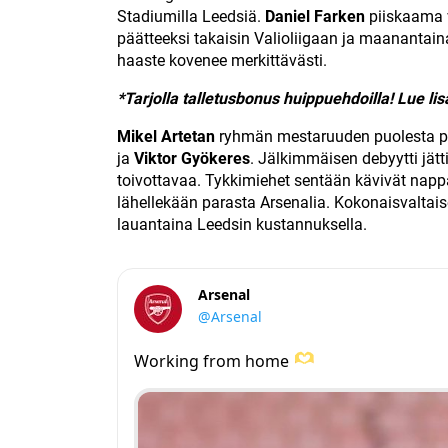
Stadiumilla Leedsiä.
Daniel Farken
piiskaama 
päätteeksi takaisin Valioliigaan ja maanantaina 
haaste kovenee merkittävästi.
*Tarjolla talletusbonus huippuehdoilla! Lue lis
Mikel Artetan
ryhmän mestaruuden puolesta p
ja
Viktor Gyökeres
. Jälkimmäisen debyytti jätt
toivottavaa. Tykkimiehet sentään kävivät nappa
lähellekään parasta Arsenalia. Kokonaisvaltais
lauantaina Leedsin kustannuksella.
Arsenal
@Arsenal
Working from home