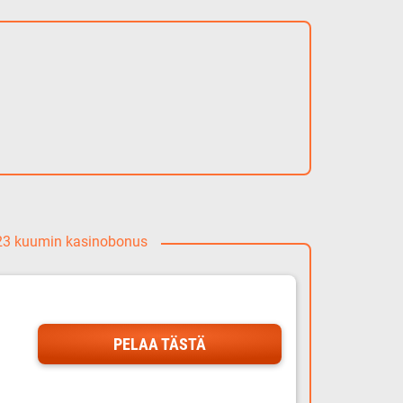
023 kuumin kasinobonus
PELAA TÄSTÄ