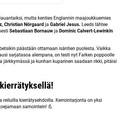
 lauantaiksi, mutta kenties Englannin maajoukkuemies
z, Christian Nörgaard
ja
Gabriel Jesus.
Leeds lähtee
sesti
Sebastiaan Bornauw
ja
Dominic Calvert-Lewinkin
a betsikin päästään ottamaan isäntien puolesta. Vaikka
ausi sarjatasoa alempana, on testi nyt Farken poppoolle
na järkkymässä ja kunhan kuparinen saadaan rikki, pitäisi
kierrätyksellä!
reiluilla kierrätysehdoilla. Kerrointarjonta on yksi
ä koejamaan samointein! 💪