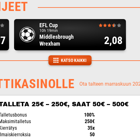
HJEET
EFL Cup
10h 19min
Middlesbrough
17
2,08
Wrexham
KATSO KAIKKI
TTIKASINOLLE
Ota talteen marraskuun 2
TALLETA 25€ – 250€, SAAT 50€ – 500€
Talletusbonus
100%
Maksimitalletus
250€
Kierrätys
35x
Ilmaiskierroksia
50