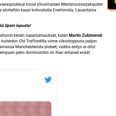
vierasjoukkue nousi ylivoimaisen Mestaruussarjakauden
aloitettiin kausi kotivoitolla Evertonista. Lauantaina
ää tipsin lopusta!
uhuvat kesän nappisatsaukset, kuten
Martín Zubimendi
i kuitenkin Old Traffordilla viime viikonloppuna paljon
massa Manchesterista pisteet, vaikka esitys ei ollut
empaan pelin dominointiin on ihan erilaiset eväät