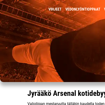
VIHJEET
VEDONLYÖNTIOPPAAT
Jyrääkö Arsenal kotideby
Valioliigan mestaruutta tälläkin kaudella tode