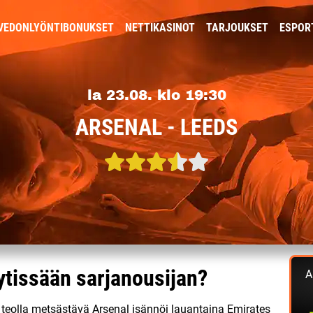
VEDONLYÖNTIBONUKSET
NETTIKASINOT
TARJOUKSET
ESPOR
la 23.08. klo 19:30
ARSENAL - LEEDS
ytissään sarjanousijan?
A
n teolla metsästävä Arsenal isännöi lauantaina Emirates