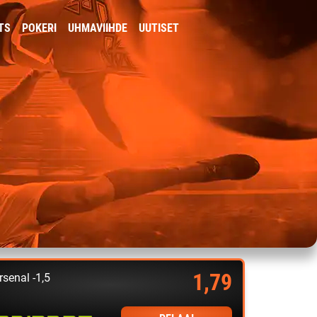
TS
POKERI
UHMAVIIHDE
UUTISET
1,79
rsenal -1,5