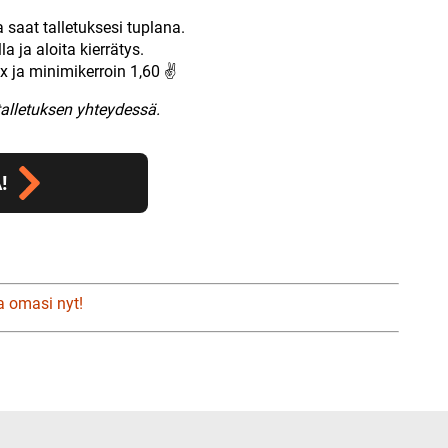
a saat talletuksesi tuplana.
 ja aloita kierrätys.
x ja minimikerroin 1,60 ✌
talletuksen yhteydessä.
!
a omasi nyt!