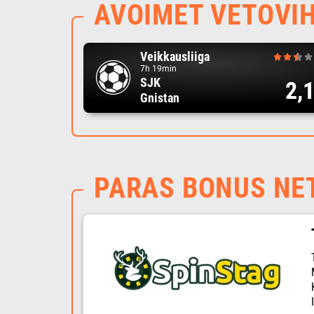
AVOIMET VETOVI
Veikkausliiga
7h 19min
SJK
2,
Gnistan
PARAS BONUS NE