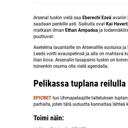
Arsenal tuskin vielä saa
Eberechi Ezeä
avariin
saadaan penkille asti. Saikulla ovat
Kai Havert
matkaan ilman
Ethan Ampadua
ja todennäköi
puuttuvat.
Asetelma lauantaille on Arsenalille suotuisa j
Leeds voitti avauspelinsä ja alla on mahtava k
liian kova. Arsenalin tasapaino tuskin on koto
toinenkin osuma olla vielä agendalla.
Pelikassa tuplana reilulla 
EPICBET
tuo Uhmapelaajille talletuksen tuplana 
parhaita, joten tätä uutuutta kannattaa lähte
Toimi näin: