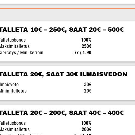
TALLETA 10€ – 250€, SAAT 20€ – 500€
Talletusbonus
100%
Maksimitalletus
250€
Kierrätys / Min. kerroin
7x / 1.90
TALLETA 20€, SAAT 30€ ILMAISVEDON
Ilmaisveto
30€
Minimitalletus
20€
TALLETA 20€ – 200€, SAAT 40€ – 400€
Talletusbonus
100%
Maksimitalletus
200€