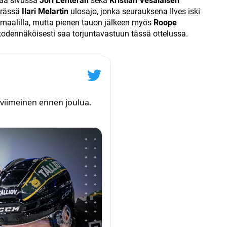
maa sivussa
Jori Lehterän
sekä
Kristian Vesalaisen
erässä
Ilari Melartin
ulosajo, jonka seurauksena Ilves iski
 maalilla, mutta pienen tauon jälkeen myös
Roope
todennäköisesti saa torjuntavastuun tässä ottelussa.
 viimeinen ennen joulua.