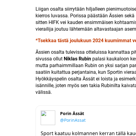
Liigan osalta siirrytään hiljalleen pienimuotois
kierros luvassa. Porissa päästään Ässien sekä
sitten HIFK vei kauden ensimmäisen kohtaamisen
vierailija joutuu lähtemään altavastaajan asema
*Tsekkaa tästä joulukuun 2024 kuumimmat v
Ässien osalta tulevissa otteluissa kannattaa pi
sivussa ollut
Niklas Rubin
palasi kaukaloon kesk
mutta parhaimmillaan Rubin on yksi sarjan par
saatiin kuitattua perjantaina, kun Sportin viera
Hyökkäyspelin osalta Ässät ei loista ja esimerki
isännille, joten myös sen takia Rubinilta kaivat
välissä.
Porin Ässät
@PorinAssat
Sport kaatuu kolmannen kerran tällä kaud