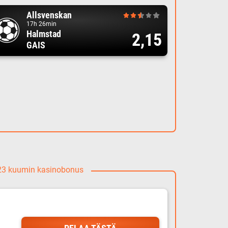
Allsvenskan
17h 26min
Halmstad
2,15
GAIS
023 kuumin kasinobonus