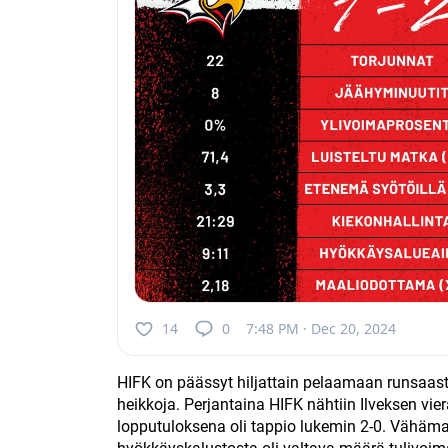
14
0
7:48 PM · Dec 20, 2024
HIFK on päässyt hiljattain pelaamaan runsaasti
heikkoja. Perjantaina HIFK nähtiin Ilveksen vi
lopputuloksena oli tappio lukemin 2-0. Vähämaal