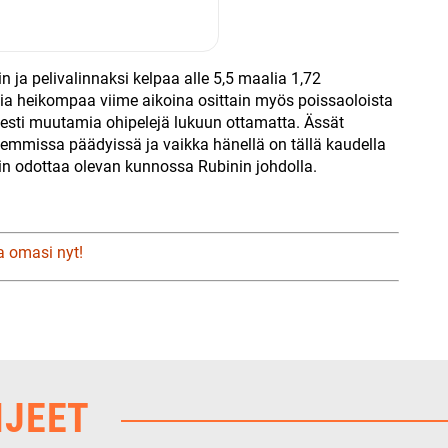
 ja pelivalinnaksi kelpaa alle 5,5 maalia 1,72
alia heikompaa viime aikoina osittain myös poissaoloista
isesti muutamia ohipelejä lukuun ottamatta. Ässät
emmissa päädyissä ja vaikka hänellä on tällä kaudella
in odottaa olevan kunnossa Rubinin johdolla.
a omasi nyt!
HJEET