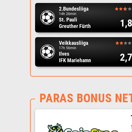
2.Bundesliiga
14h 26min
St. Pauli
1,
Greuther Fürth
Veikkausliiga
17h 56min
Ilves
2,
IFK Mariehamn
PARAS BONUS NE