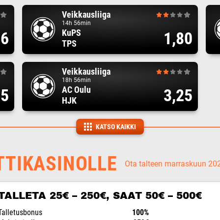
Veikkausliiga
14h 56min
KuPS
86
1,80
TPS
Veikkausliiga
18h 56min
AC Oulu
75
3,25
HJK
KATSO KAIKKI
TTIKASINOLLE
Ota talteen marraskuun 2
TALLETA 25€ – 250€, SAAT 50€ – 500€
Talletusbonus
100%