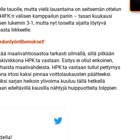
elle tauolle, mutta vielä lauantaina on seitsemän ottelun
 HIFK:n välisen kamppailun pariin – tasan kuukausi
 lukemin 3-1, mutta nyt toiselta sijalta löytyvä
sta liikkeelle.
edonlyöntibonukset!
tää maalivahtiosastoa tarkasti silmällä, sillä pitkään
iviikkona HPK:ta vastaan. Esitys ei ollut erikoinen,
haista maalivahdeista. HPK:ta vastaan tullut pettymys
ana irtosi kaksi pinnaa voittolaukausten päätteeksi.
ksi sarjan heikoin ylivoima kuuluu tällä hetkellä
aan edeltävillä kausilla nähtyjä huippuotteita tolppien
ella!