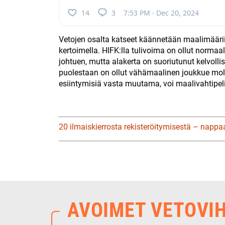
14
3
7:53 PM · Dec 20, 2024
Vetojen osalta katseet käännetään maalimääriin
kertoimella. HIFK:lla tulivoima on ollut norma
johtuen, mutta alakerta on suoriutunut kelvoll
puolestaan on ollut vähämaalinen joukkue mol
esiintymisiä vasta muutama, voi maalivahtipel
20 ilmaiskierrosta rekisteröitymisestä – nappa
AVOIMET VETOVI