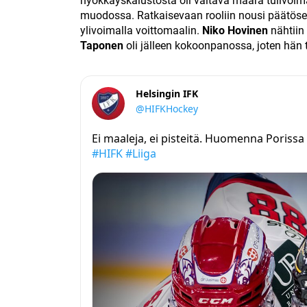
hyökkäyskalustosta oli valtava määrä tulivoi
muodossa. Ratkaisevaan rooliin nousi päätös
ylivoimalla voittomaalin.
Niko Hovinen
nähtiin
Taponen
oli jälleen kokoonpanossa, joten hän 
Helsingin IFK
@HIFKHockey
Ei maaleja, ei pisteitä. Huomenna Porissa
#HIFK
#Liiga