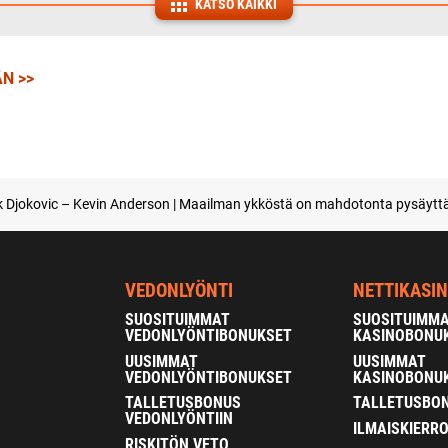
KATSO KAIKKI
N >>
k Djokovic – Kevin Anderson | Maailman ykköstä on mahdotonta pysäytt
VEDONLYÖNTI
NETTIKASI
SUOSITUIMMAT
SUOSITUIMM
VEDONLYÖNTIBONUKSET
KASINOBONU
UUSIMMAT
UUSIMMAT
VEDONLYÖNTIBONUKSET
KASINOBONU
TALLETUSBONUS
TALLETUSBON
VEDONLYÖNTIIN
ILMAISKIERR
RISKITÖN VETO