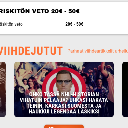
RISKITÖN VETO 20€ - 50€
Riskitön veto
20€ - 50€
IIHDEJUTUT
Parhaat viihdeartikkelit urheil
ONKO TÄSSÄ NHL-HISTORIAN
E
VIHATUIN PELAAJA? UHKASI HAKATA
TEININ, KARKASI SUOMESTA JA
HAUKKUI LEGENDAA LÄSKIKSI