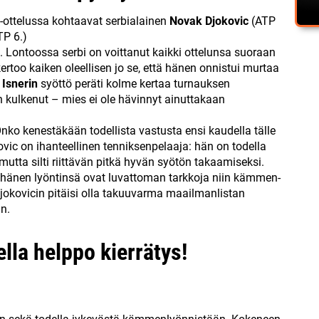
-ottelussa kohtaavat serbialainen
Novak Djokovic
(ATP
TP 6.)
. Lontoossa serbi on voittanut kaikki ottelunsa suoraan
too kaiken oleellisen jo se, että hänen onnistui murtaa
 Isnerin
syöttö peräti kolme kertaa turnauksen
 kulkenut – mies ei ole hävinnyt ainuttakaan
nko kenestäkään todellista vastusta ensi kaudella tälle
ovic on ihanteellinen tenniksenpelaaja: hän on todella
tta silti riittävän pitkä hyvän syötön takaamiseksi.
a hänen lyöntinsä ovat luvattoman tarkkoja niin kämmen-
jokovicin pitäisi olla takuuvarma maailmanlistan
n.
lla helppo kierrätys!