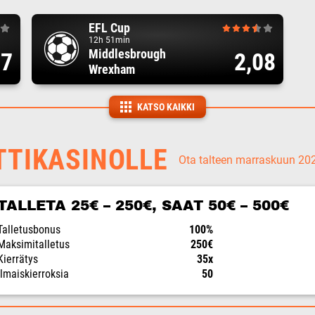
EFL Cup
12h 51min
Middlesbrough
17
2,08
Wrexham
KATSO KAIKKI
TTIKASINOLLE
Ota talteen marraskuun 2
TALLETA 25€ – 250€, SAAT 50€ – 500€
Talletusbonus
100%
Maksimitalletus
250€
Kierrätys
35x
Ilmaiskierroksia
50