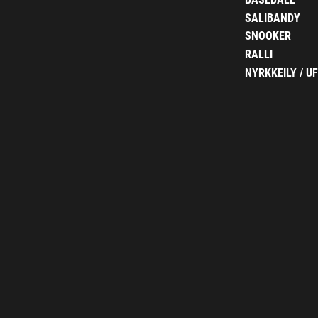
SALIBANDY
SNOOKER
RALLI
NYRKKEILY / U