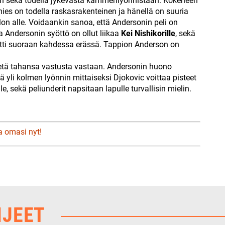
än sekä todella jykevästä kämmenlyönnistään. Kokeneen
mies on todella raskasrakenteinen ja hänellä on suuria
lon alle. Voidaankin sanoa, että Andersonin peli on
Andersonin syöttö on ollut liikaa
Kei Nishikorille
, sekä
voitti suoraan kahdessa erässä. Tappion Anderson on
 ketä tahansa vastusta vastaan. Andersonin huono
ä yli kolmen lyönnin mittaiseksi Djokovic voittaa pisteet
le, sekä peliunderit napsitaan lapulle turvallisin mielin.
a omasi nyt!
HJEET