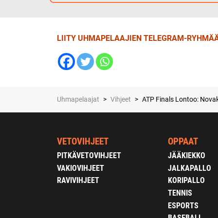
LIITY UHMAPELAAJIEN TELEGRAM-RYHMÄÄ
Uhmapelaajat
>
Vihjeet
>
ATP Finals Lontoo: Nova
VETOVIHJEET
OPPAAT
PITKÄVETOVIHJEET
JÄÄKIEKKO
VAKIOVIHJEET
JALKAPALLO
RAVIVIHJEET
KORIPALLO
TENNIS
ESPORTS
BASEBALL