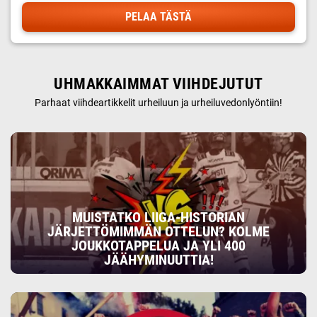
PELAA TÄSTÄ
UHMAKKAIMMAT VIIHDEJUTUT
Parhaat viihdeartikkelit urheiluun ja urheiluvedonlyöntiin!
MUISTATKO LIIGA-HISTORIAN
JÄRJETTÖMIMMÄN OTTELUN? KOLME
JOUKKOTAPPELUA JA YLI 400
JÄÄHYMINUUTTIA!