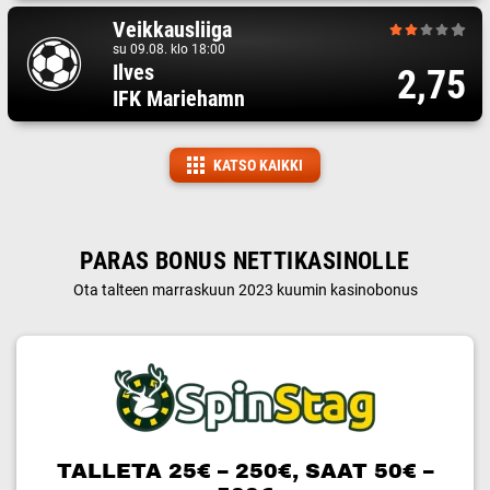
Veikkausliiga
su 09.08. klo 18:00
Ilves
2,75
IFK Mariehamn
KATSO KAIKKI
PARAS BONUS NETTIKASINOLLE
Ota talteen marraskuun 2023 kuumin kasinobonus
TALLETA 25€ – 250€, SAAT 50€ –