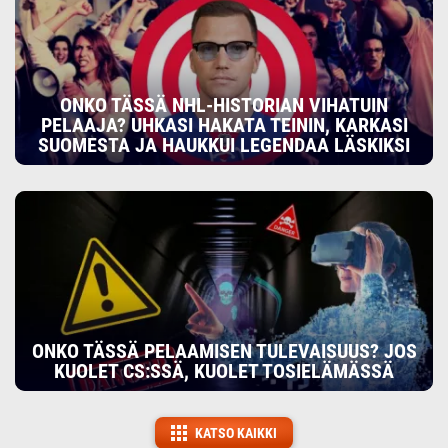
ONKO TÄSSÄ NHL-HISTORIAN VIHATUIN
PELAAJA? UHKASI HAKATA TEININ, KARKASI
SUOMESTA JA HAUKKUI LEGENDAA LÄSKIKSI
ONKO TÄSSÄ PELAAMISEN TULEVAISUUS? JOS
KUOLET CS:SSÄ, KUOLET TOSIELÄMÄSSÄ
KATSO KAIKKI