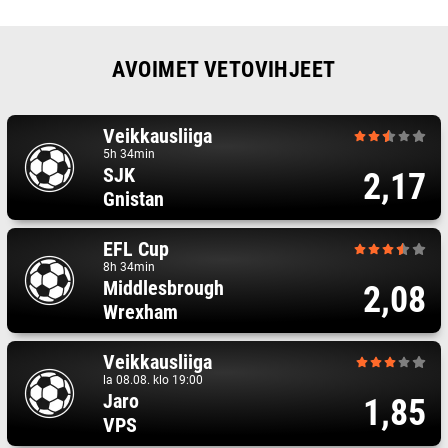
AVOIMET VETOVIHJEET
Veikkausliiga
5h 34min
SJK
2,17
Gnistan
EFL Cup
8h 34min
Middlesbrough
2,08
Wrexham
Veikkausliiga
la 08.08. klo 19:00
Jaro
1,85
VPS