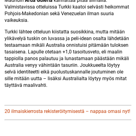
Madridin
Arda Güleria
kannattaa pitää silmällä.
Valmistavissa otteluissa Turkki kaatoi selvästi heikommat
Pohjois-Makedonian sekä Venezuelan ilman suuria
vaikeuksia.
Turkki lähtee otteluun kiistatta suosikkina, mutta mitään
ylikävelyä tuskin on luvassa ja peli-idean osalta lähdetään
testaamaan mikäli Australia onnistuisi pitämään tuloksen
tasaisena. Lapulle otetaan +1,0 tasoitusveto, eli maalin
tappiolla panos palautuu ja lunastamaan päästään mikäli
Australia venyy vähintään tasuriin. Joukkueelta löytyy
selvä identiteetti eikä puolustuskannalle joutuminen ole
sille mitään uutta – lisäksi Australialta löytyy myös mitat
täyttävä maalivahti.
20 ilmaiskierrosta rekisteröitymisestä – nappaa omasi nyt!