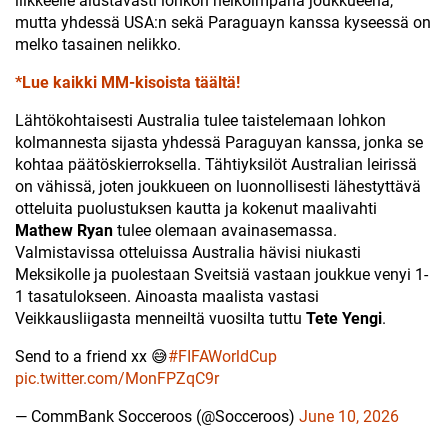
liikkeelle alustavasti lohkon heikoimpana joukkueena,
mutta yhdessä USA:n sekä Paraguayn kanssa kyseessä on
melko tasainen nelikko.
*Lue kaikki MM-kisoista täältä!
Lähtökohtaisesti Australia tulee taistelemaan lohkon
kolmannesta sijasta yhdessä Paraguyan kanssa, jonka se
kohtaa päätöskierroksella. Tähtiyksilöt Australian leirissä
on vähissä, joten joukkueen on luonnollisesti lähestyttävä
otteluita puolustuksen kautta ja kokenut maalivahti
Mathew Ryan
tulee olemaan avainasemassa.
Valmistavissa otteluissa Australia hävisi niukasti
Meksikolle ja puolestaan Sveitsiä vastaan joukkue venyi 1-
1 tasatulokseen. Ainoasta maalista vastasi
Veikkausliigasta menneiltä vuosilta tuttu
Tete Yengi
.
Send to a friend xx 😅
#FIFAWorldCup
pic.twitter.com/MonFPZqC9r
— CommBank Socceroos (@Socceroos)
June 10, 2026