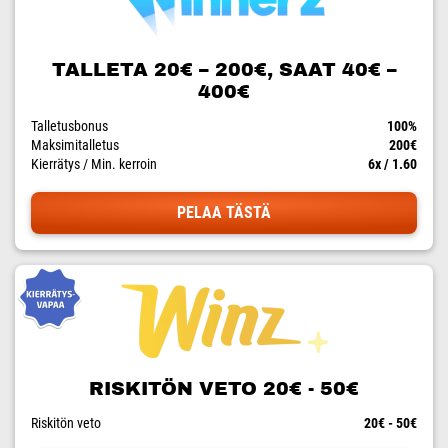
TALLETA 20€ – 200€, SAAT 40€ –
400€
Talletusbonus
100%
Maksimitalletus
200€
Kierrätys / Min. kerroin
6x / 1.60
PELAA TÄSTÄ
RISKITÖN VETO 20€ - 50€
Riskitön veto
20€ - 50€