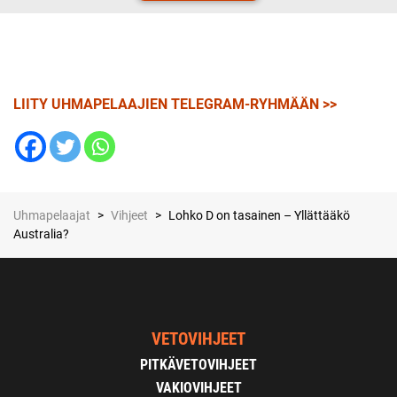
LIITY UHMAPELAAJIEN TELEGRAM-RYHMÄÄN >>
Uhmapelaajat
>
Vihjeet
>
Lohko D on tasainen – Yllättääkö
Australia?
VETOVIHJEET
PITKÄVETOVIHJEET
VAKIOVIHJEET