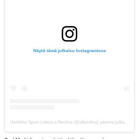
Näytä tämä julkaisu Instagramissa
Henkilön Sport Lisboa e Benfica (@slbenfica) jakama julkaisu