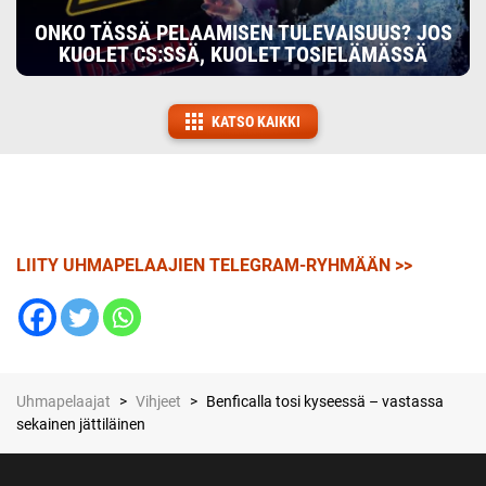
ONKO TÄSSÄ PELAAMISEN TULEVAISUUS? JOS
KUOLET CS:SSÄ, KUOLET TOSIELÄMÄSSÄ
KATSO KAIKKI
LIITY UHMAPELAAJIEN TELEGRAM-RYHMÄÄN >>
Uhmapelaajat
>
Vihjeet
>
Benficalla tosi kyseessä – vastassa
sekainen jättiläinen