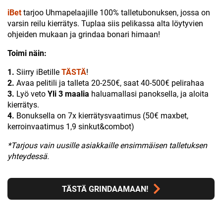
iBet
tarjoo Uhmapelaajille 100% talletubonuksen, jossa on
varsin reilu kierrätys. Tuplaa siis pelikassa alta löytyvien
ohjeiden mukaan ja grindaa bonari himaan!
Toimi näin:
1.
Siirry iBetille
TÄSTÄ
!
2.
Avaa pelitili ja talleta 20-250€, saat 40-500€ pelirahaa
3.
Lyö veto
Yli 3 maalia
haluamallasi panoksella, ja aloita
kierrätys.
4.
Bonuksella on 7x kierrätysvaatimus (50€ maxbet,
kerroinvaatimus 1,9 sinkut&combot)
*Tarjous vain uusille asiakkaille ensimmäisen talletuksen
yhteydessä.
TÄSTÄ GRINDAAMAAN!