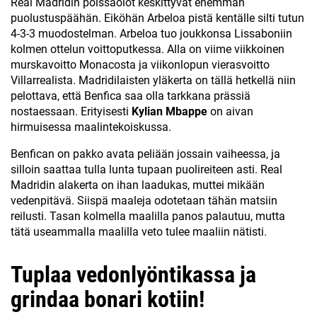
Real Madridin poissaolot keskittyvät enemmän
puolustuspäähän. Eiköhän Arbeloa pistä kentälle silti tutun
4-3-3 muodostelman. Arbeloa tuo joukkonsa Lissaboniin
kolmen ottelun voittoputkessa. Alla on viime viikkoinen
murskavoitto Monacosta ja viikonlopun vierasvoitto
Villarrealista. Madridilaisten yläkerta on tällä hetkellä niin
pelottava, että Benfica saa olla tarkkana prässiä
nostaessaan. Erityisesti
Kylian Mbappe
on aivan
hirmuisessa maalintekoiskussa.
Benfican on pakko avata peliään jossain vaiheessa, ja
silloin saattaa tulla lunta tupaan puolireiteen asti. Real
Madridin alakerta on ihan laadukas, muttei mikään
vedenpitävä. Siispä maaleja odotetaan tähän matsiin
reilusti. Tasan kolmella maalilla panos palautuu, mutta
tätä useammalla maalilla veto tulee maaliin nätisti.
Tuplaa vedonlyöntikassa ja
grindaa bonari kotiin!