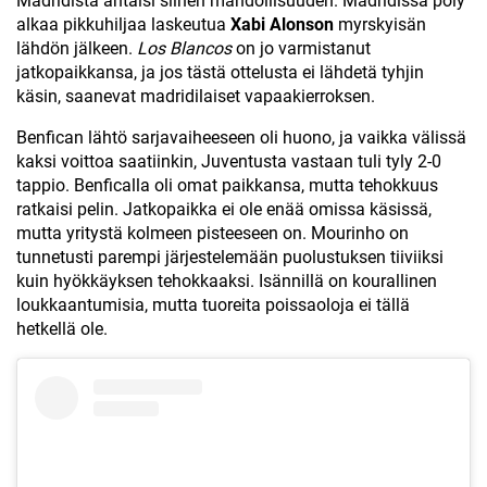
Madridista antaisi siihen mahdollisuuden. Madridissa pöly
alkaa pikkuhiljaa laskeutua
Xabi Alonson
myrskyisän
lähdön jälkeen.
Los Blancos
on jo varmistanut
jatkopaikkansa, ja jos tästä ottelusta ei lähdetä tyhjin
käsin, saanevat madridilaiset vapaakierroksen.
Benfican lähtö sarjavaiheeseen oli huono, ja vaikka välissä
kaksi voittoa saatiinkin, Juventusta vastaan tuli tyly 2-0
tappio. Benficalla oli omat paikkansa, mutta tehokkuus
ratkaisi pelin. Jatkopaikka ei ole enää omissa käsissä,
mutta yritystä kolmeen pisteeseen on. Mourinho on
tunnetusti parempi järjestelemään puolustuksen tiiviiksi
kuin hyökkäyksen tehokkaaksi. Isännillä on kourallinen
loukkaantumisia, mutta tuoreita poissaoloja ei tällä
hetkellä ole.