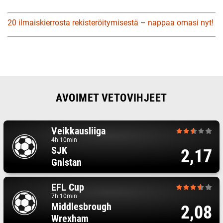
20 ilmaiskierrosta rekisteröitymisestä – nappaa omasi nyt!
AVOIMET VETOVIHJEET
Veikkausliiga
4h 10min
SJK
2,17
Gnistan
EFL Cup
7h 10min
Middlesbrough
2,08
Wrexham