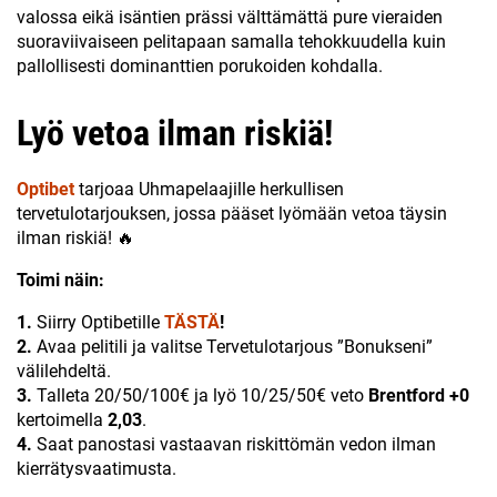
valossa eikä isäntien prässi välttämättä pure vieraiden
suoraviivaiseen pelitapaan samalla tehokkuudella kuin
pallollisesti dominanttien porukoiden kohdalla.
Lyö vetoa ilman riskiä!
Optibet
tarjoaa Uhmapelaajille herkullisen
tervetulotarjouksen, jossa pääset lyömään vetoa täysin
ilman riskiä! 🔥
Toimi näin:
1.
Siirry Optibetille
TÄSTÄ
!
2.
Avaa pelitili ja valitse Tervetulotarjous ”Bonukseni”
välilehdeltä.
3.
Talleta 20/50/100€ ja lyö 10/25/50€ veto
Brentford +0
kertoimella
2,03
.
4.
Saat panostasi vastaavan riskittömän vedon ilman
kierrätysvaatimusta.