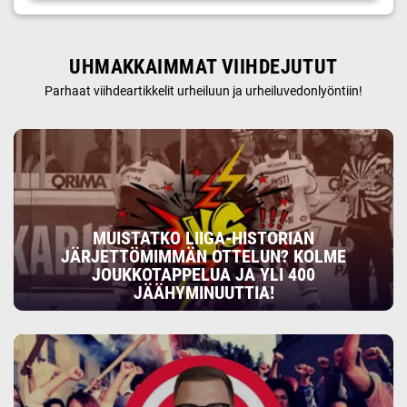
UHMAKKAIMMAT VIIHDEJUTUT
Parhaat viihdeartikkelit urheiluun ja urheiluvedonlyöntiin!
MUISTATKO LIIGA-HISTORIAN
JÄRJETTÖMIMMÄN OTTELUN? KOLME
JOUKKOTAPPELUA JA YLI 400
JÄÄHYMINUUTTIA!