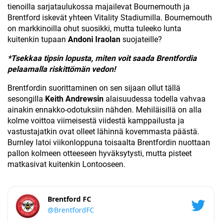
tienoilla sarjataulukossa majailevat Bournemouth ja
Brentford iskevät yhteen Vitality Stadiumilla. Bournemouth
on markkinoilla ohut suosikki, mutta tuleeko lunta
kuitenkin tupaan
Andoni Iraolan
suojateille?
*Tsekkaa tipsin lopusta, miten voit saada Brentfordia
pelaamalla riskittömän vedon!
Brentfordin suorittaminen on sen sijaan ollut tällä
sesongilla
Keith Andrewsin
alaisuudessa todella vahvaa
ainakin ennakko-odotuksiin nähden. Mehiläisillä on alla
kolme voittoa viimeisestä viidestä kamppailusta ja
vastustajatkin ovat olleet lähinnä kovemmasta päästä.
Burnley latoi viikonloppuna toisaalta Brentfordin nuottaan
pallon kolmeen otteeseen hyväksytysti, mutta pisteet
matkasivat kuitenkin Lontooseen.
Brentford FC
@BrentfordFC