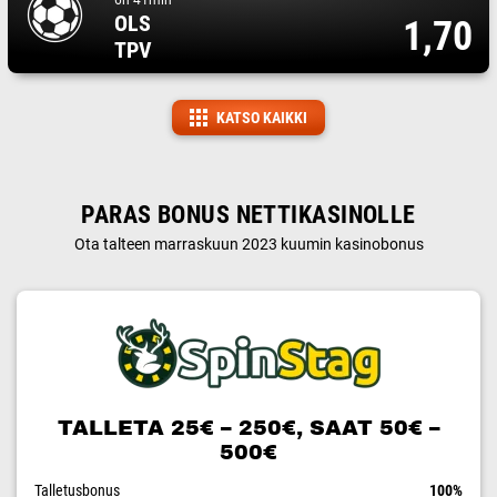
6h 41min
OLS
1,70
TPV
KATSO KAIKKI
PARAS BONUS NETTIKASINOLLE
Ota talteen marraskuun 2023 kuumin kasinobonus
TALLETA 25€ – 250€, SAAT 50€ –
500€
Talletusbonus
100%