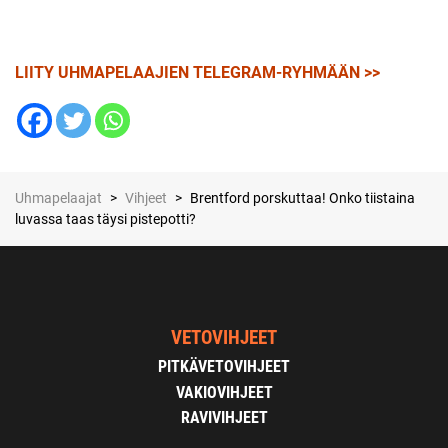
LIITY UHMAPELAAJIEN TELEGRAM-RYHMÄÄN >>
Uhmapelaajat
>
Vihjeet
>
Brentford porskuttaa! Onko tiistaina
luvassa taas täysi pistepotti?
VETOVIHJEET
PITKÄVETOVIHJEET
VAKIOVIHJEET
RAVIVIHJEET