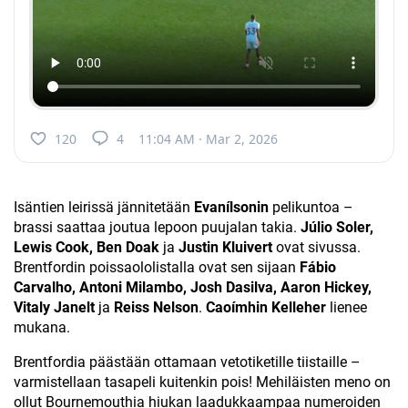
120
4
11:04 AM · Mar 2, 2026
Isäntien leirissä jännitetään
Evanílsonin
pelikuntoa –
brassi saattaa joutua lepoon puujalan takia.
Júlio Soler,
Lewis Cook, Ben Doak
ja
Justin Kluivert
ovat sivussa.
Brentfordin poissaololistalla ovat sen sijaan
Fábio
Carvalho, Antoni Milambo, Josh Dasilva, Aaron Hickey,
Vitaly Janelt
ja
Reiss Nelson
.
Caoímhin Kelleher
lienee
mukana.
Brentfordia päästään ottamaan vetotiketille tiistaille –
varmistellaan tasapeli kuitenkin pois! Mehiläisten meno on
ollut Bournemouthia hiukan laadukkaampaa numeroiden