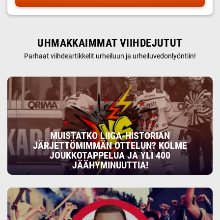
UHMAKKAIMMAT VIIHDEJUTUT
Parhaat viihdeartikkelit urheiluun ja urheiluvedonlyöntiin!
MUISTATKO LIIGA-HISTORIAN
JÄRJETTÖMIMMÄN OTTELUN? KOLME
JOUKKOTAPPELUA JA YLI 400
JÄÄHYMINUUTTIA!