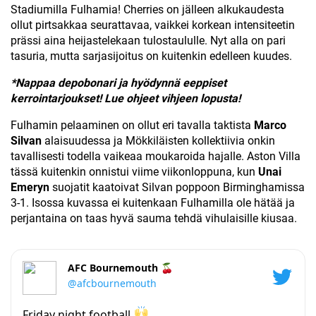
Stadiumilla Fulhamia! Cherries on jälleen alkukaudesta
ollut pirtsakkaa seurattavaa, vaikkei korkean intensiteetin
prässi aina heijastelekaan tulostaululle. Nyt alla on pari
tasuria, mutta sarjasijoitus on kuitenkin edelleen kuudes.
*Nappaa depobonari ja hyödynnä eeppiset
kerrointarjoukset! Lue ohjeet vihjeen lopusta!
Fulhamin pelaaminen on ollut eri tavalla taktista
Marco
Silvan
alaisuudessa ja Mökkiläisten kollektiivia onkin
tavallisesti todella vaikeaa moukaroida hajalle. Aston Villa
tässä kuitenkin onnistui viime viikonloppuna, kun
Unai
Emeryn
suojatit kaatoivat Silvan poppoon Birminghamissa
3-1. Isossa kuvassa ei kuitenkaan Fulhamilla ole hätää ja
perjantaina on taas hyvä sauma tehdä vihulaisille kiusaa.
AFC Bournemouth 🍒
@afcbournemouth
Friday night football