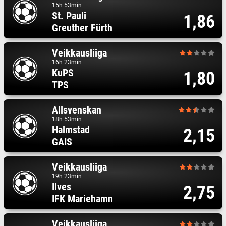
15h 53min
St. Pauli
1,86
Greuther Fürth
Veikkausliiga
16h 23min
KuPS
1,80
TPS
Allsvenskan
18h 53min
Halmstad
2,15
GAIS
Veikkausliiga
19h 23min
Ilves
2,75
IFK Mariehamn
Veikkausliiga