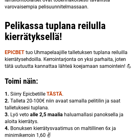
varovaisempia pelisuunnitelmassaan.
Pelikassa tuplana reilulla
kierrätyksellä!
EPICBET
tuo Uhmapelaajille talletuksen tuplana reiluilla
kierrätysehdoilla. Kerrointarjonta on yksi parhaita, joten
tätä uutuutta kannattaa lähteä koejamaan samointein! 💪
Toimi näin:
1.
Siirry Epicbetille
TÄSTÄ
.
2.
Talleta 20-100€ niin avaat samalla pelitilin ja saat
talletuksesi tuplana.
3.
Lyö veto
alle 2,5 maalia
haluamallasi panoksella ja
aloita kierrätys.
4.
Bonuksen kierrätysvaatimus on maltillinen 6x ja
minimikerroin 1,60 ✌