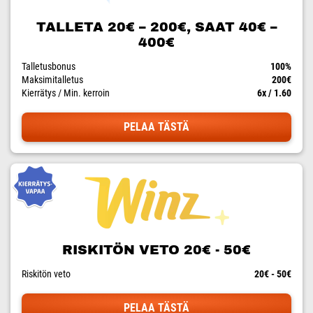
TALLETA 20€ – 200€, SAAT 40€ –
400€
Talletusbonus
100%
Maksimitalletus
200€
Kierrätys / Min. kerroin
6x / 1.60
PELAA TÄSTÄ
RISKITÖN VETO 20€ - 50€
Riskitön veto
20€ - 50€
PELAA TÄSTÄ