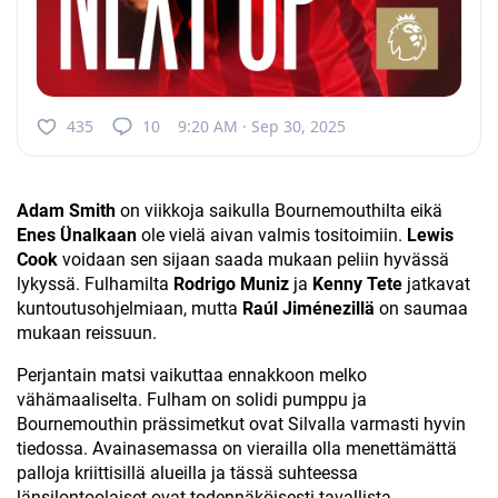
435
10
9:20 AM · Sep 30, 2025
Adam Smith
on viikkoja saikulla Bournemouthilta eikä
Enes Ünalkaan
ole vielä aivan valmis tositoimiin.
Lewis
Cook
voidaan sen sijaan saada mukaan peliin hyvässä
lykyssä. Fulhamilta
Rodrigo Muniz
ja
Kenny Tete
jatkavat
kuntoutusohjelmiaan, mutta
Raúl Jiménezillä
on saumaa
mukaan reissuun.
Perjantain matsi vaikuttaa ennakkoon melko
vähämaaliselta. Fulham on solidi pumppu ja
Bournemouthin prässimetkut ovat Silvalla varmasti hyvin
tiedossa. Avainasemassa on vierailla olla menettämättä
palloja kriittisillä alueilla ja tässä suhteessa
länsilontoolaiset ovat todennäköisesti tavallista