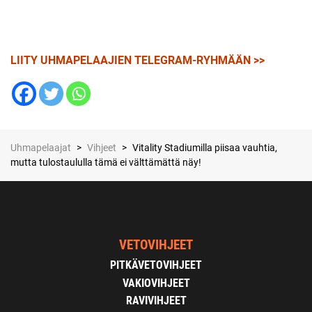
LIITY UHMAPELAAJIEN TELEGRAM-RYHMÄÄN >>
Uhmapelaajat
>
Vihjeet
>
Vitality Stadiumilla piisaa vauhtia,
mutta tulostaululla tämä ei välttämättä näy!
VETOVIHJEET
PITKÄVETOVIHJEET
VAKIOVIHJEET
RAVIVIHJEET