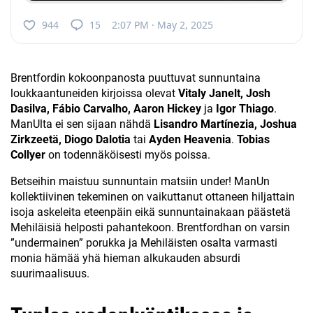
944
15
2:07 PM · May 2, 2025
Brentfordin kokoonpanosta puuttuvat sunnuntaina
loukkaantuneiden kirjoissa olevat
Vitaly Janelt, Josh
Dasilva, Fábio Carvalho, Aaron Hickey
ja
Igor Thiago
.
ManUlta ei sen sijaan nähdä
Lisandro Martínezia, Joshua
Zirkzeetä, Diogo Dalotia
tai
Ayden Heavenia
.
Tobias
Collyer
on todennäköisesti myös poissa.
Betseihin maistuu sunnuntain matsiin under! ManUn
kollektiivinen tekeminen on vaikuttanut ottaneen hiljattain
isoja askeleita eteenpäin eikä sunnuntainakaan päästetä
Mehiläisiä helposti pahantekoon. Brentfordhan on varsin
”undermainen” porukka ja Mehiläisten osalta varmasti
monia hämää yhä hieman alkukauden absurdi
suurimaalisuus.