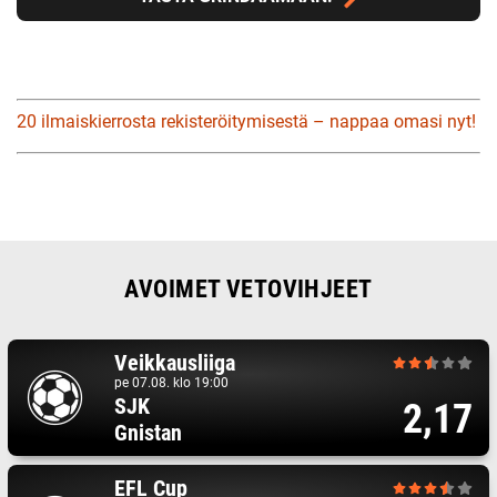
20 ilmaiskierrosta rekisteröitymisestä – nappaa omasi nyt!
AVOIMET VETOVIHJEET
Veikkausliiga
pe 07.08. klo 19:00
SJK
2,17
Gnistan
EFL Cup