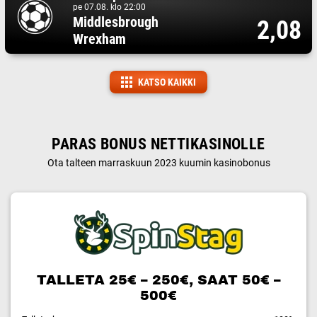
pe 07.08. klo 22:00
Middlesbrough
2,08
Wrexham
KATSO KAIKKI
PARAS BONUS NETTIKASINOLLE
Ota talteen marraskuun 2023 kuumin kasinobonus
TALLETA 25€ – 250€, SAAT 50€ –
500€