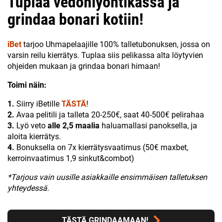
Tuplaa vedonlyöntikassa ja
grindaa bonari kotiin!
iBet
tarjoo Uhmapelaajille 100% talletubonuksen, jossa on
varsin reilu kierrätys. Tuplaa siis pelikassa alta löytyvien
ohjeiden mukaan ja grindaa bonari himaan!
Toimi näin:
1.
Siirry iBetille
TÄSTÄ
!
2.
Avaa pelitili ja talleta 20-250€, saat 40-500€ pelirahaa
3.
Lyö veto
alle 2,5 maalia
haluamallasi panoksella, ja
aloita kierrätys.
4.
Bonuksella on 7x kierrätysvaatimus (50€ maxbet,
kerroinvaatimus 1,9 sinkut&combot)
*Tarjous vain uusille asiakkaille ensimmäisen talletuksen
yhteydessä.
TÄSTÄ GRINDAAMAAN!