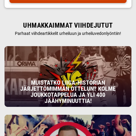
UHMAKKAIMMAT VIIHDEJUTUT
Parhaat viihdeartikkelit urheiluun ja urheiluvedonlyöntiin!
MUISTATKO LIIGA-HISTORIAN
JÄRJETTÖMIMMÄN OTTELUN? KOLME
JOUKKOTAPPELUA JA YLI 400
JÄÄHYMINUUTTIA!