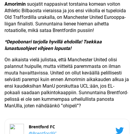
Amorimin
suojatit nappasivat torstaina komean voiton
Athletic Bilbaosta vieraissa ja jos ensi viikolla ei tupeloida
Old Traffordilla urakalla, on Manchester United Eurooppa-
liigan finalisti. Sunnuntaina lienee hieman aihetta
rotaatiolle, mikä sataa Brentfordin pussiin!
*Depobonari tarjolla hyvillä ehdoilla! Tsekkaa
lunastusohjeet vihjeen lopusta!
On aikaista vielä julistaa, että Manchester United olisi
palannut huipulle, mutta viitteitä paremmasta on ilman
muuta havaittavissa. United on ollut keväällä pelillisesti
selvästi parempi kuin ennen Amorimin aikakauden alkua ja
ensi kaudeksihan ManU porskuttaa UCL:ään, jos EL-
pokaali saadaan palkintokaappiin. Sunnuntaina Brentford-
pelissä ei ole sen kummempaa urheilullista panosta
ManUlla, joten nähdäänkö ”ohipeli”?
Brentford FC
@BrentfordFC