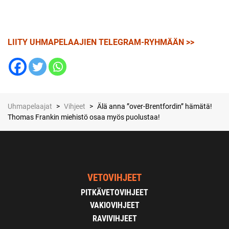
LIITY UHMAPELAAJIEN TELEGRAM-RYHMÄÄN >>
Uhmapelaajat
>
Vihjeet
>
Älä anna ”over-Brentfordin” hämätä!
Thomas Frankin miehistö osaa myös puolustaa!
VETOVIHJEET
PITKÄVETOVIHJEET
VAKIOVIHJEET
RAVIVIHJEET