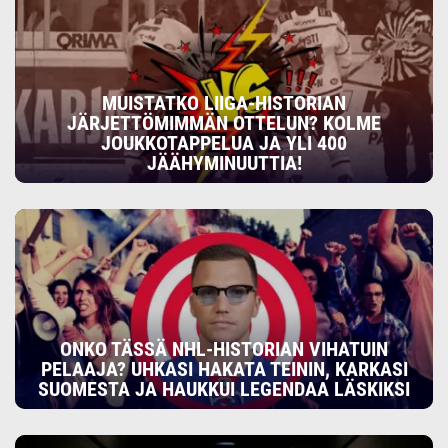
MUISTATKO LIIGA-HISTORIAN
JÄRJETTÖMIMMÄN OTTELUN? KOLME
JOUKKOTAPPELUA JA YLI 400
JÄÄHYMINUUTTIA!
ONKO TÄSSÄ NHL-HISTORIAN VIHATUIN
PELAAJA? UHKASI HAKATA TEININ, KARKASI
SUOMESTA JA HAUKKUI LEGENDAA LÄSKIKSI