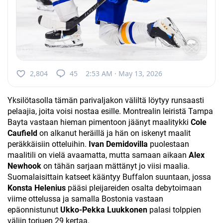
2,804
45
2:53 AM · May 13, 2026
Yksilötasolla tämän parivaljakon väliltä löytyy runsaasti
pelaajia, joita voisi nostaa esille. Montrealin leiristä Tampa
Bayta vastaan hieman pimentoon jäänyt maalitykki
Cole
Caufield
on alkanut heräillä ja hän on iskenyt maalit
peräkkäisiin otteluihin.
Ivan Demidovilla
puolestaan
maalitili on vielä avaamatta, mutta samaan aikaan
Alex
Newhook
on tähän sarjaan mättänyt jo viisi maalia.
Suomalaisittain katseet kääntyy Buffalon suuntaan, jossa
Konsta Helenius
pääsi pleijareiden osalta debytoimaan
viime ottelussa ja samalla Bostonia vastaan
epäonnistunut
Ukko-Pekka Luukkonen
palasi tolppien
väliin torjuen 29 kertaa.