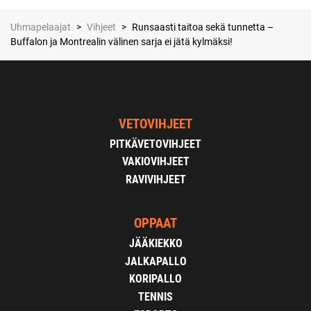
Uhmapelaajat
>
Vihjeet
>
Runsaasti taitoa sekä tunnetta –
Buffalon ja Montrealin välinen sarja ei jätä kylmäksi!
VETOVIHJEET
PITKÄVETOVIHJEET
VAKIOVIHJEET
RAVIVIHJEET
OPPAAT
JÄÄKIEKKO
JALKAPALLO
KORIPALLO
TENNIS