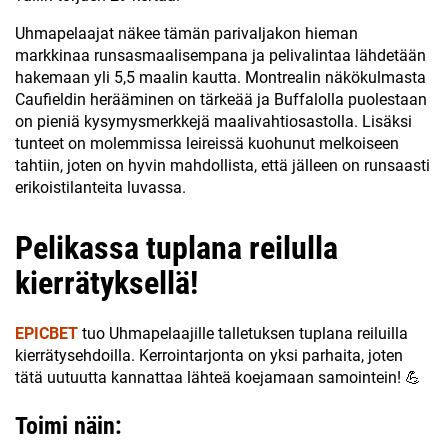
Uhmapelaajat näkee tämän parivaljakon hieman
markkinaa runsasmaalisempana ja pelivalintaa lähdetään
hakemaan yli 5,5 maalin kautta. Montrealin näkökulmasta
Caufieldin herääminen on tärkeää ja Buffalolla puolestaan
on pieniä kysymysmerkkejä maalivahtiosastolla. Lisäksi
tunteet on molemmissa leireissä kuohunut melkoiseen
tahtiin, joten on hyvin mahdollista, että jälleen on runsaasti
erikoistilanteita luvassa.
Pelikassa tuplana reilulla
kierrätyksellä!
EPICBET
tuo Uhmapelaajille talletuksen tuplana reiluilla
kierrätysehdoilla. Kerrointarjonta on yksi parhaita, joten
tätä uutuutta kannattaa lähteä koejamaan samointein! 💪
Toimi näin: