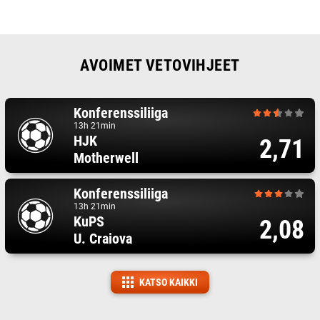
AVOIMET VETOVIHJEET
Konferenssiliiga
13h 21min
HJK
2,71
Motherwell
Konferenssiliiga
13h 21min
KuPS
2,08
U. Craiova
KATSO KAIKKI