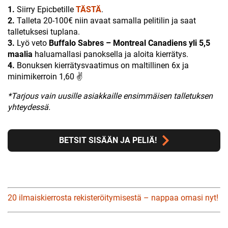
1.
Siirry Epicbetille
TÄSTÄ
.
2.
Talleta 20-100€ niin avaat samalla pelitilin ja saat
talletuksesi tuplana.
3.
Lyö veto
Buffalo Sabres – Montreal Canadiens yli 5,5
maalia
haluamallasi panoksella ja aloita kierrätys.
4.
Bonuksen kierrätysvaatimus on maltillinen 6x ja
minimikerroin 1,60 ✌
*Tarjous vain uusille asiakkaille ensimmäisen talletuksen
yhteydessä.
BETSIT SISÄÄN JA PELIÄ!
20 ilmaiskierrosta rekisteröitymisestä – nappaa omasi nyt!