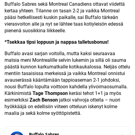
Buffalo Sabres sekä Montreal Canadiens ottavat viidettä
kertaa yhteen. Tilanne on tasan 2-2 ja vaikka Montreal
pääsi hetkellisesti kuskin paikalle, sai Buffalo tärkeän
vierasvoiton alle ja nyt se lähtee taas kotiyleisön edessä
pienenä suosikkina liikkeelle.
*Tsekkaa tipsi loppuun ja nappaa talletusbonus!
Buffalo avasi sarjan voitolla, mutta kaksi seuraavaa
matsia meni Montrealille selvin lukemin ja sillä oli sauma
päästä kunnon karkumatkalle kotikaukalossa. Neljäs ottelu
mentiin tasaisissa merkeissä ja vaikka Montreal onnistui
avauserässä kääntämään tappioaseman 2-1 johdoksi,
nousi Buffalo lopulta voittoon kahdella ylivoimaosumalla.
Kärkinimistä
Tage Thompson
keräsi tehot 1+1 ja myös
esimerkiksi
Zach Benson
jatkoi vahvoja otteita – nuori
hyökkääjä on edellisiin viiteen otteluun iskenyt kolme
maalia ja sekä kolme syöttöpistettä.
Buffalo Sabres