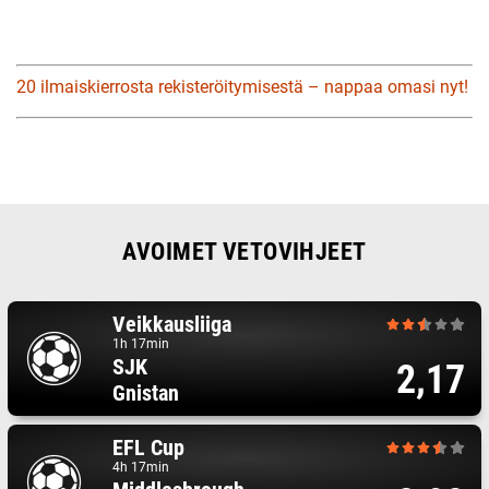
20 ilmaiskierrosta rekisteröitymisestä – nappaa omasi nyt!
AVOIMET VETOVIHJEET
Veikkausliiga
1h 17min
SJK
2,17
Gnistan
EFL Cup
4h 17min