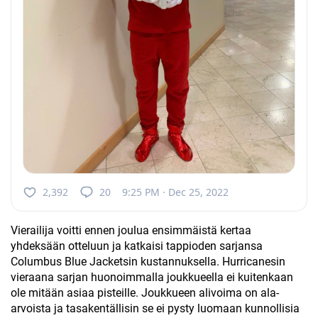
2,392
20
9:25 PM · Dec 25, 2022
Vierailija voitti ennen joulua ensimmäistä kertaa
yhdeksään otteluun ja katkaisi tappioden sarjansa
Columbus Blue Jacketsin kustannuksella. Hurricanesin
vieraana sarjan huonoimmalla joukkueella ei kuitenkaan
ole mitään asiaa pisteille. Joukkueen alivoima on ala-
arvoista ja tasakentällisin se ei pysty luomaan kunnollisia