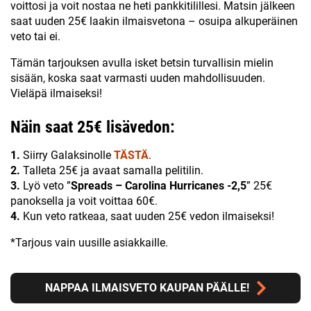
voittosi ja voit nostaa ne heti pankkitilillesi. Matsin jälkeen
saat uuden 25€ laakin ilmaisvetona – osuipa alkuperäinen
veto tai ei.
Tämän tarjouksen avulla isket betsin turvallisin mielin
sisään, koska saat varmasti uuden mahdollisuuden.
Vieläpä ilmaiseksi!
Näin saat 25€ lisävedon:
1.
Siirry Galaksinolle
TÄSTÄ
.
2.
Talleta 25€ ja avaat samalla pelitilin.
3.
Lyö veto ”
Spreads – Carolina Hurricanes -2,5
” 25€
panoksella ja voit voittaa 60€.
4.
Kun veto ratkeaa, saat uuden 25€ vedon ilmaiseksi!
*Tarjous vain uusille asiakkaille.
NAPPAA ILMAISVETO KAUPAN PÄÄLLE!