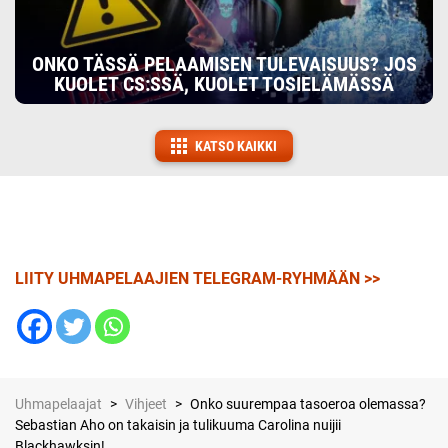
ONKO TÄSSÄ PELAAMISEN TULEVAISUUS? JOS
KUOLET CS:SSÄ, KUOLET TOSIELÄMÄSSÄ
KATSO KAIKKI
LIITY UHMAPELAAJIEN TELEGRAM-RYHMÄÄN >>
Uhmapelaajat
>
Vihjeet
>
Onko suurempaa tasoeroa olemassa?
Sebastian Aho on takaisin ja tulikuuma Carolina nuijii
Blackhawksin!