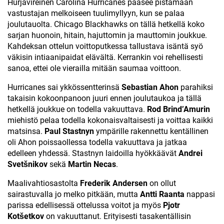
Hurjavireinen Carolina Hurricanes pääsee pistämään
vastustajan melkoiseen tuulimyllyyn, kun se palaa
joulutauolta. Chicago Blackhawks on tällä hetkellä koko
sarjan huonoin, hitain, hajuttomin ja mauttomin joukkue.
Kahdeksan ottelun voittoputkessa tallustava isäntä syö
väkisin intiaanipaidat elävältä. Kerrankin voi rehellisesti
sanoa, ettei ole vierailla mitään saumaa voittoon.
Hurricanes sai ykkössentterinsä
Sebastian Ahon
parahiksi
takaisin kokoonpanoon juuri ennen joulutaukoa ja tällä
hetkellä joukkue on todella vakuuttava.
Rod Brind’Amurin
miehistö pelaa todella kokonaisvaltaisesti ja voittaa kaikki
matsinsa.
Paul Stastnyn
ympärille rakennettu kentällinen
oli Ahon poissaollessa todella vakuuttava ja jatkaa
edelleen yhdessä. Stastnyn laidoilla hyökkäävät
Andrei
Svetšnikov
sekä
Martin Necas
.
Maalivahtiosastolta
Frederik Andersen
on ollut
sairastuvalla jo melko pitkään, mutta
Antti Raanta
nappasi
parissa edellisessä ottelussa voitot ja myös
Pjotr
Kotšetkov
on vakuuttanut. Erityisesti tasakentällisin