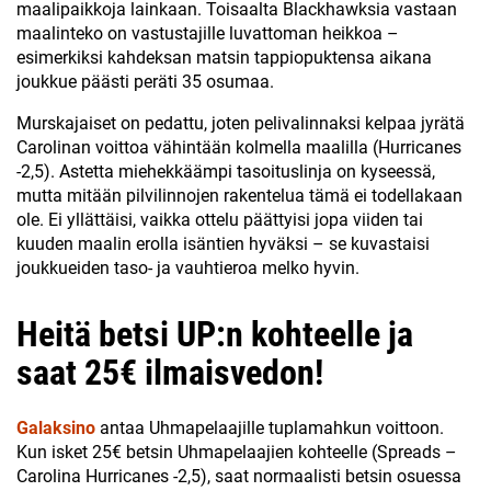
maalipaikkoja lainkaan. Toisaalta Blackhawksia vastaan
maalinteko on vastustajille luvattoman heikkoa –
esimerkiksi kahdeksan matsin tappiopuktensa aikana
joukkue päästi peräti 35 osumaa.
Murskajaiset on pedattu, joten pelivalinnaksi kelpaa jyrätä
Carolinan voittoa vähintään kolmella maalilla (Hurricanes
-2,5). Astetta miehekkäämpi tasoituslinja on kyseessä,
mutta mitään pilvilinnojen rakentelua tämä ei todellakaan
ole. Ei yllättäisi, vaikka ottelu päättyisi jopa viiden tai
kuuden maalin erolla isäntien hyväksi – se kuvastaisi
joukkueiden taso- ja vauhtieroa melko hyvin.
Heitä betsi UP:n kohteelle ja
saat 25€ ilmaisvedon!
Galaksino
antaa Uhmapelaajille tuplamahkun voittoon.
Kun isket 25€ betsin Uhmapelaajien kohteelle (Spreads –
Carolina Hurricanes -2,5), saat normaalisti betsin osuessa