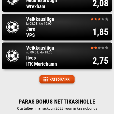
Middlesbrough
2,08
Wrexham
Veikkausliiga
la 08.08. klo 19:00
Jaro
1,85
VPS
Veikkausliiga
su 09.08. klo 18:00
Ilves
2,75
IFK Mariehamn
KATSO KAIKKI
PARAS BONUS NETTIKASINOLLE
Ota talteen marraskuun 2023 kuumin kasinobonus