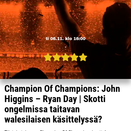
ti 06.11. klo 16:00
-
Champion Of Champions: John
Higgins – Ryan Day | Skotti
ongelmissa taitavan
walesilaisen käsittelyssä?