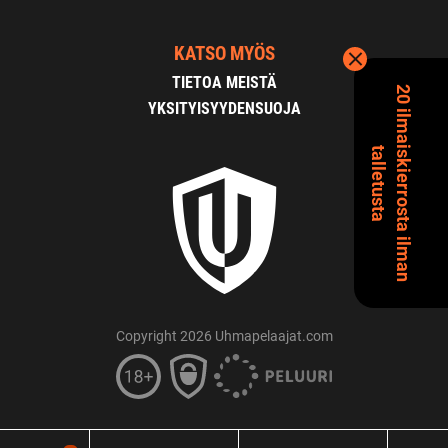
KATSO MYÖS
TIETOA MEISTÄ
2
0
i
l
m
a
s
k
i
e
r
r
o
s
t
a
i
l
m
a
n
a
l
l
e
t
u
s
t
a
YKSITYISYYDENSUOJA
i
t
Copyright 2026 Uhmapelaajat.com