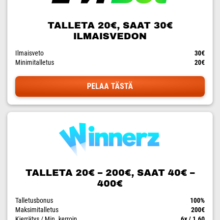
TALLETA 20€, SAAT 30€
ILMAISVEDON
Ilmaisveto
30€
Minimitalletus
20€
PELAA TÄSTÄ
TALLETA 20€ – 200€, SAAT 40€ –
400€
Talletusbonus
100%
Maksimitalletus
200€
Kierrätys / Min. kerroin
6x / 1.60