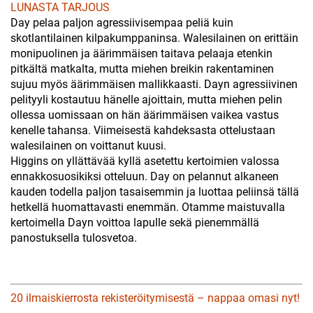
LUNASTA TARJOUS
Day pelaa paljon agressiivisempaa peliä kuin
skotlantilainen kilpakumppaninsa. Walesilainen on erittäin
monipuolinen ja äärimmäisen taitava pelaaja etenkin
pitkältä matkalta, mutta miehen breikin rakentaminen
sujuu myös äärimmäisen mallikkaasti. Dayn agressiivinen
pelityyli kostautuu hänelle ajoittain, mutta miehen pelin
ollessa uomissaan on hän äärimmäisen vaikea vastus
kenelle tahansa. Viimeisestä kahdeksasta ottelustaan
walesilainen on voittanut kuusi.
Higgins on yllättävää kyllä asetettu kertoimien valossa
ennakkosuosikiksi otteluun. Day on pelannut alkaneen
kauden todella paljon tasaisemmin ja luottaa peliinsä tällä
hetkellä huomattavasti enemmän. Otamme maistuvalla
kertoimella Dayn voittoa lapulle sekä pienemmällä
panostuksella tulosvetoa.
20 ilmaiskierrosta rekisteröitymisestä – nappaa omasi nyt!