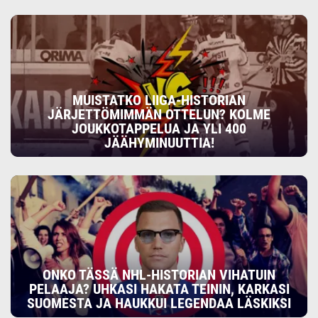
MUISTATKO LIIGA-HISTORIAN
JÄRJETTÖMIMMÄN OTTELUN? KOLME
JOUKKOTAPPELUA JA YLI 400
JÄÄHYMINUUTTIA!
ONKO TÄSSÄ NHL-HISTORIAN VIHATUIN
PELAAJA? UHKASI HAKATA TEININ, KARKASI
SUOMESTA JA HAUKKUI LEGENDAA LÄSKIKSI