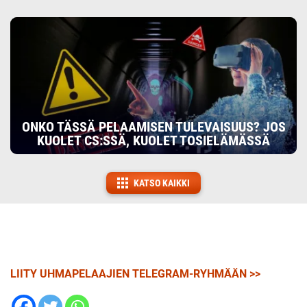
ONKO TÄSSÄ PELAAMISEN TULEVAISUUS? JOS
KUOLET CS:SSÄ, KUOLET TOSIELÄMÄSSÄ
KATSO KAIKKI
LIITY UHMAPELAAJIEN TELEGRAM-RYHMÄÄN >>