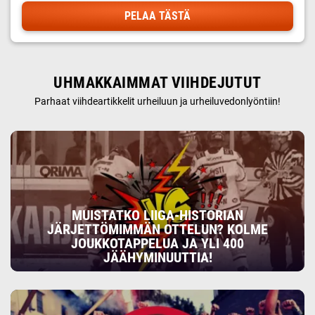
PELAA TÄSTÄ
UHMAKKAIMMAT VIIHDEJUTUT
Parhaat viihdeartikkelit urheiluun ja urheiluvedonlyöntiin!
MUISTATKO LIIGA-HISTORIAN
JÄRJETTÖMIMMÄN OTTELUN? KOLME
JOUKKOTAPPELUA JA YLI 400
JÄÄHYMINUUTTIA!