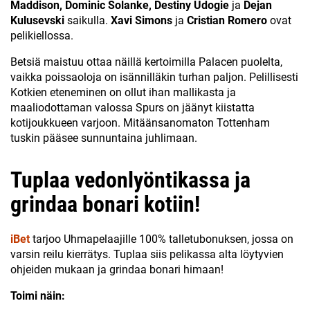
Maddison, Dominic Solanke, Destiny Udogie
ja
Dejan
Kulusevski
saikulla.
Xavi Simons
ja
Cristian Romero
ovat
pelikiellossa.
Betsiä maistuu ottaa näillä kertoimilla Palacen puolelta,
vaikka poissaoloja on isännilläkin turhan paljon. Pelillisesti
Kotkien eteneminen on ollut ihan mallikasta ja
maaliodottaman valossa Spurs on jäänyt kiistatta
kotijoukkueen varjoon. Mitäänsanomaton Tottenham
tuskin pääsee sunnuntaina juhlimaan.
Tuplaa vedonlyöntikassa ja
grindaa bonari kotiin!
iBet
tarjoo Uhmapelaajille 100% talletubonuksen, jossa on
varsin reilu kierrätys. Tuplaa siis pelikassa alta löytyvien
ohjeiden mukaan ja grindaa bonari himaan!
Toimi näin: