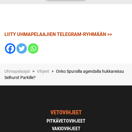
LIITY UHMAPELAAJIEN TELEGRAM-RYHMÄÄN >>
Uhmapelaajat
>
Vihjeet
>
Onko Spursilla agendalla hukkareissu
Selhurst Parkille?
VETOVIHJEET
PITKÄVETOVIHJEET
VAKIOVIHJEET