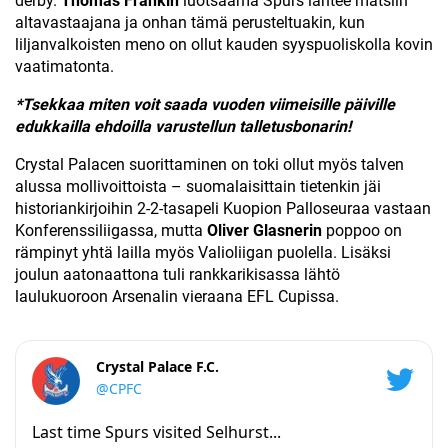
derby.
Thomas Frankin
luotsaama Spurs lähtee matsiin
altavastaajana ja onhan tämä perusteltuakin, kun
liljanvalkoisten meno on ollut kauden syyspuoliskolla kovin
vaatimatonta.
*Tsekkaa miten voit saada vuoden viimeisille päiville
edukkailla ehdoilla varustellun talletusbonarin!
Crystal Palacen suorittaminen on toki ollut myös talven
alussa mollivoittoista – suomalaisittain tietenkin jäi
historiankirjoihin 2-2-tasapeli Kuopion Palloseuraa vastaan
Konferenssiliigassa, mutta
Oliver Glasnerin
poppoo on
rämpinyt yhtä lailla myös Valioliigan puolella. Lisäksi
joulun aatonaattona tuli rankkarikisassa lähtö
laulukuoroon Arsenalin vieraana EFL Cupissa.
Crystal Palace F.C.
@CPFC
Last time Spurs visited Selhurst...