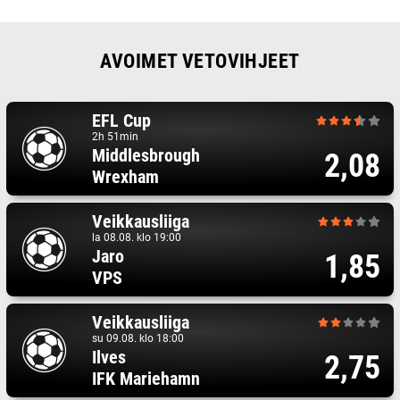
AVOIMET VETOVIHJEET
EFL Cup
2h 51min
Middlesbrough
2,08
Wrexham
Veikkausliiga
la 08.08. klo 19:00
Jaro
1,85
VPS
Veikkausliiga
su 09.08. klo 18:00
Ilves
2,75
IFK Mariehamn