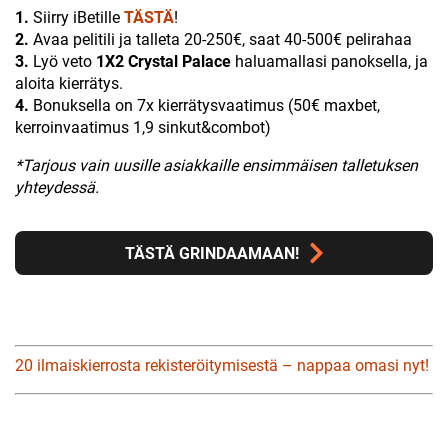
1.
Siirry iBetille
TÄSTÄ
!
2.
Avaa pelitili ja talleta 20-250€, saat 40-500€ pelirahaa
3.
Lyö veto
1X2 Crystal Palace
haluamallasi panoksella, ja
aloita kierrätys.
4.
Bonuksella on 7x kierrätysvaatimus (50€ maxbet,
kerroinvaatimus 1,9 sinkut&combot)
*Tarjous vain uusille asiakkaille ensimmäisen talletuksen
yhteydessä.
TÄSTÄ GRINDAAMAAN!
20 ilmaiskierrosta rekisteröitymisestä – nappaa omasi nyt!