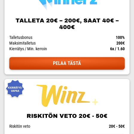
TALLETA 20€ – 200€, SAAT 40€ –
400€
Talletusbonus
100%
Maksimitalletus
200€
Kierrätys / Min. kerroin
6x / 1.60
PELAA TÄSTÄ
RISKITÖN VETO 20€ - 50€
Riskitön veto
20€ - 50€