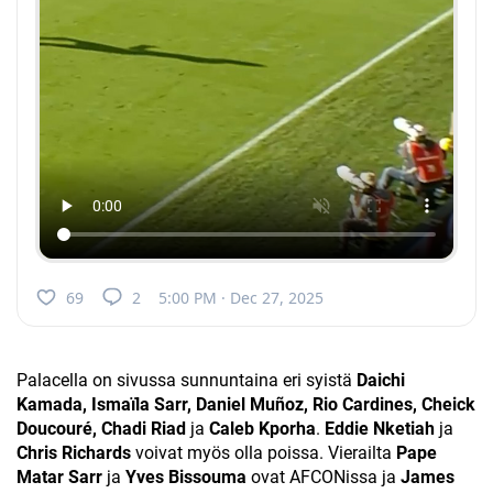
69
2
5:00 PM · Dec 27, 2025
Palacella on sivussa sunnuntaina eri syistä
Daichi
Kamada, Ismaïla Sarr, Daniel Muñoz, Rio Cardines, Cheick
Doucouré, Chadi Riad
ja
Caleb Kporha
.
Eddie Nketiah
ja
Chris Richards
voivat myös olla poissa. Vierailta
Pape
Matar Sarr
ja
Yves Bissouma
ovat AFCONissa ja
James