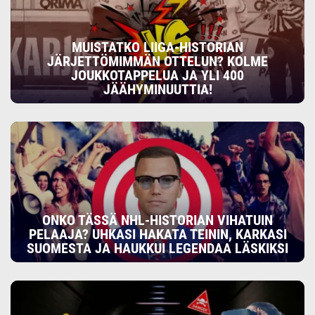
MUISTATKO LIIGA-HISTORIAN
JÄRJETTÖMIMMÄN OTTELUN? KOLME
JOUKKOTAPPELUA JA YLI 400
JÄÄHYMINUUTTIA!
ONKO TÄSSÄ NHL-HISTORIAN VIHATUIN
PELAAJA? UHKASI HAKATA TEININ, KARKASI
SUOMESTA JA HAUKKUI LEGENDAA LÄSKIKSI