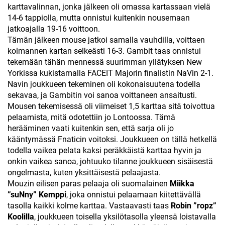
karttavalinnan, jonka jälkeen oli omassa kartassaan vielä
14-6 tappiolla, mutta onnistui kuitenkin nousemaan
jatkoajalla 19-16 voittoon.
Tämän jälkeen mouse jatkoi samalla vauhdilla, voittaen
kolmannen kartan selkeästi 16-3. Gambit taas onnistui
tekemään tähän mennessä suurimman yllätyksen New
Yorkissa kukistamalla FACEIT Majorin finalistin NaVin 2-1.
Navin joukkueen tekeminen oli kokonaisuutena todella
sekavaa, ja Gambitin voi sanoa voittaneen ansaitusti.
Mousen tekemisessä oli viimeiset 1,5 karttaa sitä toivottua
pelaamista, mitä odotettiin jo Lontoossa. Tämä
herääminen vaati kuitenkin sen, että sarja oli jo
kääntymässä Fnaticin voitoksi. Joukkueen on tällä hetkellä
todella vaikea pelata kaksi peräkkäistä karttaa hyvin ja
onkin vaikea sanoa, johtuuko tilanne joukkueen sisäisestä
ongelmasta, kuten yksittäisestä pelaajasta.
Mouzin eilisen paras pelaaja oli suomalainen
Miikka
”suNny” Kemppi
, joka onnistui pelaamaan kiitettävällä
tasolla kaikki kolme karttaa. Vastaavasti taas
Robin ”ropz”
Koolilla
, joukkueen toisella yksilötasolla yleensä loistavalla