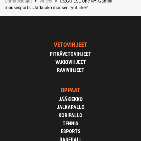
Uhmapelaajat
>
Vihjeet
>
CS:GO ESL One NY: Gambit –
mousesports | Jatkuuko mousen ryhtiliike?
VETOVIHJEET
PITKÄVETOVIHJEET
VAKIOVIHJEET
RAVIVIHJEET
OPPAAT
JÄÄKIEKKO
JALKAPALLO
KORIPALLO
TENNIS
ESPORTS
BASEBALL