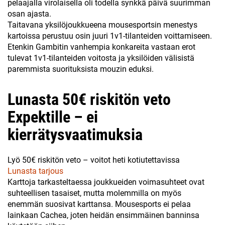
pelaajalla virolaisella oli todella synkkä päivä suurimman
osan ajasta.
Taitavana yksilöjoukkueena mousesportsin menestys
kartoissa perustuu osin juuri 1v1-tilanteiden voittamiseen.
Etenkin Gambitin vanhempia konkareita vastaan erot
tulevat 1v1-tilanteiden voitosta ja yksilöiden välisistä
paremmista suorituksista mouzin eduksi.
Lunasta 50€ riskitön veto
Expektille – ei
kierrätysvaatimuksia
Lyö 50€ riskitön veto – voitot heti kotiutettavissa
Lunasta tarjous
Karttoja tarkasteltaessa joukkueiden voimasuhteet ovat
suhteellisen tasaiset, mutta molemmilla on myös
enemmän suosivat karttansa. Mousesports ei pelaa
lainkaan Cachea, joten heidän ensimmäinen banninsa