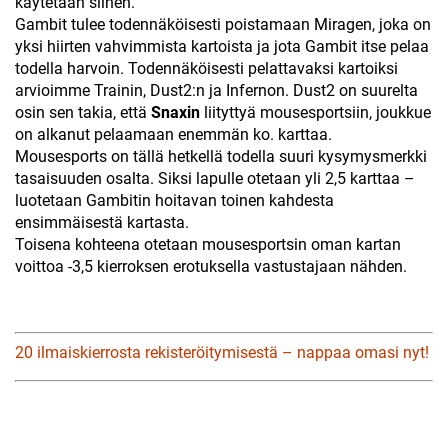
käytetään siihen.
Gambit tulee todennäköisesti poistamaan Miragen, joka on
yksi hiirten vahvimmista kartoista ja jota Gambit itse pelaa
todella harvoin. Todennäköisesti pelattavaksi kartoiksi
arvioimme Trainin, Dust2:n ja Infernon. Dust2 on suurelta
osin sen takia, että
Snaxin
liityttyä mousesportsiin, joukkue
on alkanut pelaamaan enemmän ko. karttaa.
Mousesports on tällä hetkellä todella suuri kysymysmerkki
tasaisuuden osalta. Siksi lapulle otetaan yli 2,5 karttaa –
luotetaan Gambitin hoitavan toinen kahdesta
ensimmäisestä kartasta.
Toisena kohteena otetaan mousesportsin oman kartan
voittoa -3,5 kierroksen erotuksella vastustajaan nähden.
20 ilmaiskierrosta rekisteröitymisestä – nappaa omasi nyt!