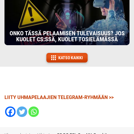
ONKO TÄSSÄ PELAAMISEN TULEVAISUUS? JOS
KUOLET CS:SSÄ, KUOLET TOSIELÄMÄSSÄ
KATSO KAIKKI
LIITY UHMAPELAAJIEN TELEGRAM-RYHMÄÄN >>