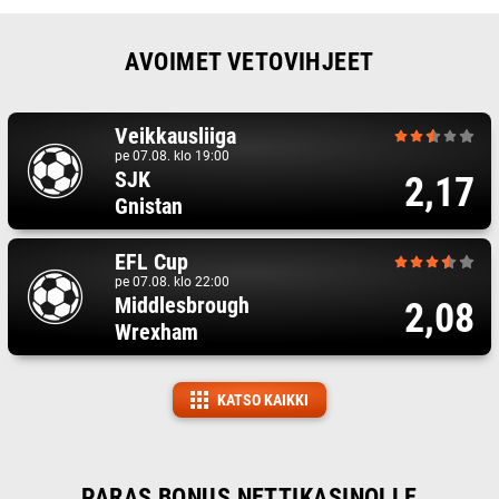
AVOIMET VETOVIHJEET
Veikkausliiga
pe 07.08. klo 19:00
SJK
2,17
Gnistan
EFL Cup
pe 07.08. klo 22:00
Middlesbrough
2,08
Wrexham
KATSO KAIKKI
PARAS BONUS NETTIKASINOLLE