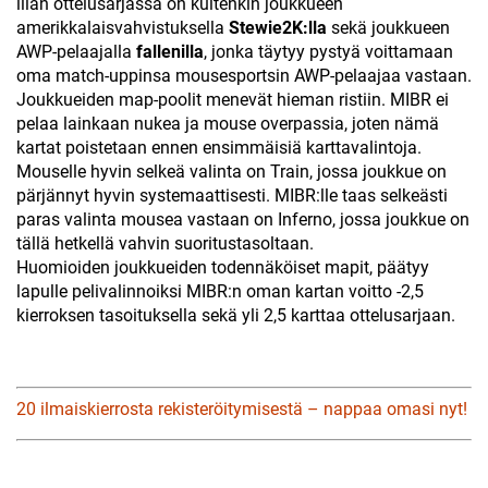
illan ottelusarjassa on kuitenkin joukkueen
amerikkalaisvahvistuksella
Stewie2K:lla
sekä joukkueen
AWP-pelaajalla
fallenilla
, jonka täytyy pystyä voittamaan
oma match-uppinsa mousesportsin AWP-pelaajaa vastaan.
Joukkueiden map-poolit menevät hieman ristiin. MIBR ei
pelaa lainkaan nukea ja mouse overpassia, joten nämä
kartat poistetaan ennen ensimmäisiä karttavalintoja.
Mouselle hyvin selkeä valinta on Train, jossa joukkue on
pärjännyt hyvin systemaattisesti. MIBR:lle taas selkeästi
paras valinta mousea vastaan on Inferno, jossa joukkue on
tällä hetkellä vahvin suoritustasoltaan.
Huomioiden joukkueiden todennäköiset mapit, päätyy
lapulle pelivalinnoiksi MIBR:n oman kartan voitto -2,5
kierroksen tasoituksella sekä yli 2,5 karttaa ottelusarjaan.
20 ilmaiskierrosta rekisteröitymisestä – nappaa omasi nyt!