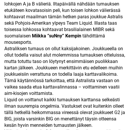
lohkojen A ja B välieriä. Iltapäivällä nähdään turnauksen
etukäteen kovatasoisin peli, kun toisen lohkon välierässä
kohtaavat maailman tämän hetken paras joukkue Astralis
sekä Pohjois-Amerikan ylpeys Team Liquid. Illasta taas
toisessa lohkossa kohtaavat brasilialainen MIBR sekä
suomalaisen
Miikka ”suNny” Kempin
tähdittämä
mousesports.
Astraliksen turnaus on ollut kaksijakoinen. Joukkueella on
ollut todella vaisut alut molemmissa turnauksen otteluissa,
mutta totuttu taso on löytynyt ensimmäisen puolikkaan
kartan jälkeen. Joukkueen merkittävin etu edelleen muihin
joukkueisiin verrattuna on todella laaja karttavalikoima.
Tämä käytännössä tarkoittaa, että Astralista vastaan on
vaikea saada etua karttavalinnassa – voittaminen vaatii
aim-kisojen voittamista.
Liquid on voittanut kaikki turnauksen karttansa selkeästi
ilman suurempia ongelmia. Vastukset ovat kuitenkin olleet
tällä hetkellä heikommassa vireessä olevat joukkueet G2 ja
BIG, joista varsinkin BIG on menettänyt täysin otteensa
kesän hyvin menneiden turnausten jälkeen.