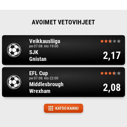
AVOIMET VETOVIHJEET
Veikkausliiga
pe 07.08. klo 19:00
SJK
2,17
Gnistan
EFL Cup
pe 07.08. klo 22:00
Middlesbrough
2,08
Wrexham
KATSO KAIKKI