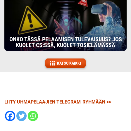
ONKO TÄSSÄ PELAAMISEN TULEVAISUUS? JOS
KUOLET CS:SSÄ, KUOLET TOSIELÄMÄSSÄ
KATSO KAIKKI
LIITY UHMAPELAAJIEN TELEGRAM-RYHMÄÄN >>