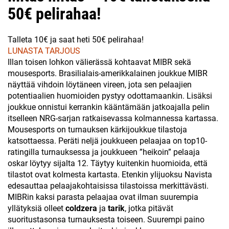
50€ pelirahaa!
Talleta 10€ ja saat heti 50€ pelirahaa!
LUNASTA TARJOUS
Illan toisen lohkon välierässä kohtaavat MIBR sekä
mousesports. Brasilialais-amerikkalainen joukkue MIBR
näyttää vihdoin löytäneen vireen, jota sen pelaajien
potentiaalien huomioiden pystyy odottamaankin. Lisäksi
joukkue onnistui kerrankin kääntämään jatkoajalla pelin
itselleen NRG-sarjan ratkaisevassa kolmannessa kartassa.
Mousesports on turnauksen kärkijoukkue tilastoja
katsottaessa. Peräti neljä joukkueen pelaajaa on top10-
ratingilla turnauksessa ja joukkueen ”heikoin” pelaaja
oskar löytyy sijalta 12. Täytyy kuitenkin huomioida, että
tilastot ovat kolmesta kartasta. Etenkin ylijuoksu Navista
edesauttaa pelaajakohtaisissa tilastoissa merkittävästi.
MIBRin kaksi parasta pelaajaa ovat ilman suurempia
yllätyksiä olleet
coldzera
ja
tarik
, jotka pitävät
suoritustasonsa turnauksesta toiseen. Suurempi paino