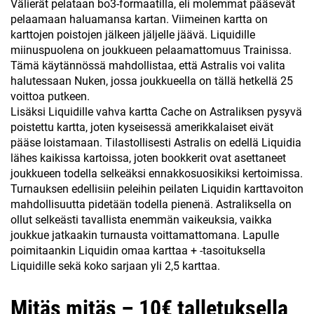
Välierät pelataan bo3-formaatilla, eli molemmat pääsevät
pelaamaan haluamansa kartan. Viimeinen kartta on
karttojen poistojen jälkeen jäljelle jäävä. Liquidille
miinuspuolena on joukkueen pelaamattomuus Trainissa.
Tämä käytännössä mahdollistaa, että Astralis voi valita
halutessaan Nuken, jossa joukkueella on tällä hetkellä 25
voittoa putkeen.
Lisäksi Liquidille vahva kartta Cache on Astraliksen pysyvä
poistettu kartta, joten kyseisessä amerikkalaiset eivät
pääse loistamaan. Tilastollisesti Astralis on edellä Liquidia
lähes kaikissa kartoissa, joten bookkerit ovat asettaneet
joukkueen todella selkeäksi ennakkosuosikiksi kertoimissa.
Turnauksen edellisiin peleihin peilaten Liquidin karttavoiton
mahdollisuutta pidetään todella pienenä. Astraliksella on
ollut selkeästi tavallista enemmän vaikeuksia, vaikka
joukkue jatkaakin turnausta voittamattomana. Lapulle
poimitaankin Liquidin omaa karttaa + -tasoituksella
Liquidille sekä koko sarjaan yli 2,5 karttaa.
Mitäs mitäs – 10€ talletuksella