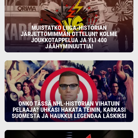
MUISTATKO LIIGA-HISTORIAN
JÄRJETTÖMIMMÄN OTTELUN? KOLME
JOUKKOTAPPELUA JA YLI 400
JÄÄHYMINUUTTIA!
ONKO TÄSSÄ NHL-HISTORIAN VIHATUIN
PELAAJA? UHKASI HAKATA TEININ, KARKASI
SUOMESTA JA HAUKKUI LEGENDAA LÄSKIKSI