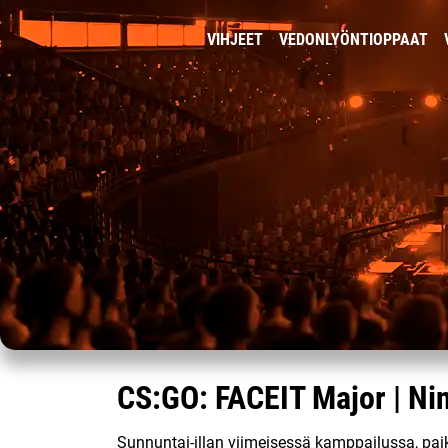
VIHJEET
VEDONLYÖNTIOPPAAT
CS:GO: FACEIT Major | Nin
Sunnuntai-illan viimeisessä kamppailussa, pai