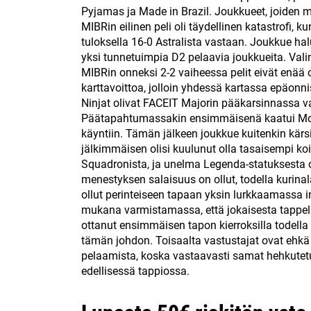
Pyjamas ja Made in Brazil. Joukkueet, joiden mo
MIBRin eilinen peli oli täydellinen katastrofi, 
tuloksella 16-0 Astralista vastaan. Joukkue hal
yksi tunnetuimpia D2 pelaavia joukkueita. Valin
MIBRin onneksi 2-2 vaiheessa pelit eivät enää 
karttavoittoa, jolloin yhdessä kartassa epäonni
Ninjat olivat FACEIT Majorin pääkarsinnassa 
Päätapahtumassakin ensimmäisenä kaatui Mou
käyntiin. Tämän jälkeen joukkue kuitenkin kärsi 
jälkimmäisen olisi kuulunut olla tasaisempi koit
Squadronista, ja unelma Legenda-statuksesta on
menestyksen salaisuus on ollut, todella kurin
ollut perinteiseen tapaan yksin lurkkaamassa in
mukana varmistamassa, että jokaisesta tappel
ottanut ensimmäisen tapon kierroksilla todell
tämän johdon. Toisaalta vastustajat ovat ehk
pelaamista, koska vastaavasti samat hehkutetu
edellisessä tappiossa.