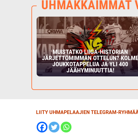
UHMAKKAIMMAT V
MUISTATKO LIIGA-HISTORIAN
JÄRJETTÖMIMMÄN OTTELUN? KOLM
JOUKKOTAPPELUA JA YLI 400
JÄÄHYMINUUTTIA!
LIITY UHMAPELAAJIEN TELEGRAM-RYHMÄÄ