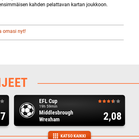
 ensimmäisen kahden pelattavan kartan joukkoon.
a omasi nyt!
HJEET
EFL Cup
19h 59min
Middlesbrough
17
2,08
Wrexham
KATSO KAIKKI