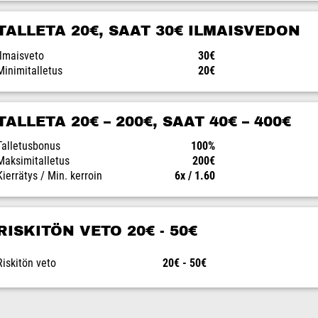
TALLETA 20€, SAAT 30€ ILMAISVEDON
Ilmaisveto
30€
Minimitalletus
20€
TALLETA 20€ – 200€, SAAT 40€ – 400€
Talletusbonus
100%
Maksimitalletus
200€
Kierrätys / Min. kerroin
6x / 1.60
RISKITÖN VETO 20€ - 50€
Riskitön veto
20€ - 50€