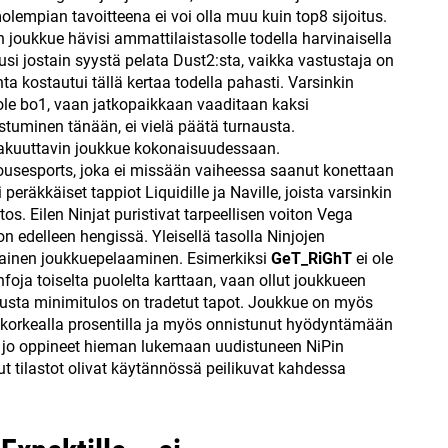
lempian tavoitteena ei voi olla muu kuin top8 sijoitus.
kun joukkue hävisi ammattilaistasolle todella harvinaisella
usi jostain syystä pelata Dust2:sta, vaikka vastustaja on
ta kostautui tällä kertaa todella pahasti. Varsinkin
ole bo1, vaan jatkopaikkaan vaaditaan kaksi
stuminen tänään, ei vielä päätä turnausta.
vakuuttavin joukkue kokonaisuudessaan.
sesports, joka ei missään vaiheessa saanut konettaan
peräkkäiset tappiot Liquidille ja Naville, joista varsinkin
os. Eilen Ninjat puristivat tarpeellisen voiton Vega
 edelleen hengissä. Yleisellä tasolla Ninjojen
alainen joukkuepelaaminen. Esimerkiksi
GeT_RiGhT
ei ole
foja toiselta puolelta karttaan, vaan ollut joukkueen
usta minimitulos on tradetut tapot. Joukkue on myös
a korkealla prosentilla ja myös onnistunut hyödyntämään
ä jo oppineet hieman lukemaan uudistuneen NiPin
t tilastot olivat käytännössä peilikuvat kahdessa