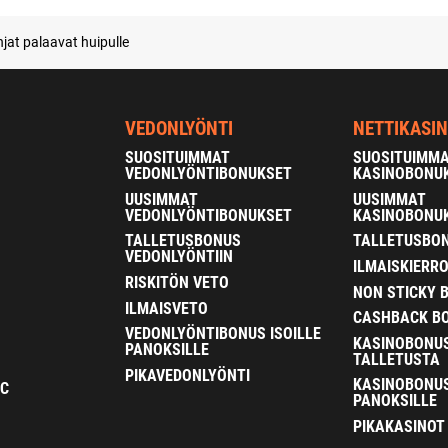
jat palaavat huipulle
VEDONLYÖNTI
NETTIKASI
SUOSITUIMMAT
SUOSITUIMM
VEDONLYÖNTIBONUKSET
KASINOBONU
UUSIMMAT
UUSIMMAT
VEDONLYÖNTIBONUKSET
KASINOBONU
TALLETUSBONUS
TALLETUSBON
VEDONLYÖNTIIN
ILMAISKIERR
RISKITÖN VETO
NON STICKY 
ILMAISVETO
CASHBACK B
VEDONLYÖNTIBONUS ISOILLE
KASINOBONU
PANOKSILLE
TALLETUSTA
PIKAVEDONLYÖNTI
KASINOBONUS
FC
PANOKSILLE
PIKAKASINOT