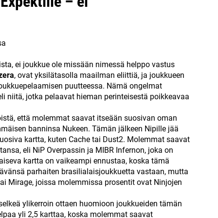
Expektille – ei
sa
sista, ei joukkue ole missään nimessä helppo vastus
zera
, ovat yksilätasolla maailman eliittiä, ja joukkueen
 joukkuepelaamisen puutteessa. Nämä ongelmat
eli niitä, jotka pelaavat hieman perinteisestä poikkeavaa
köistä, että molemmat saavat itseään suosivan oman
mäisen banninsa Nukeen. Tämän jälkeen Nipille jää
 suosiva kartta, kuten Cache tai Dust2. Molemmat saavat
ansa, eli NiP Overpassin ja MIBR Infernon, joka on
tkaiseva kartta on vaikeampi ennustaa, koska tämä
äävänsä parhaiten brasilialaisjoukkuetta vastaan, mutta
tai Mirage, joissa molemmissa prosentit ovat Ninjojen
on selkeä ylikerroin ottaen huomioon joukkueiden tämän
elpaa yli 2,5 karttaa, koska molemmat saavat