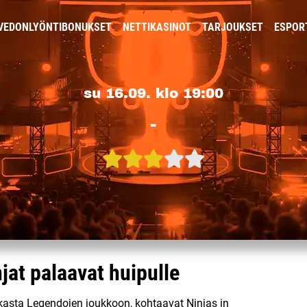
VEDONLYÖNTIBONUKSET
NETTIKASINOT
TARJOUKSET
ESPOR
su 16.09. klo 19:00
-
jat palaavat huipulle
kasta Legendojen joukkoon, kohtaavat Ninjas in