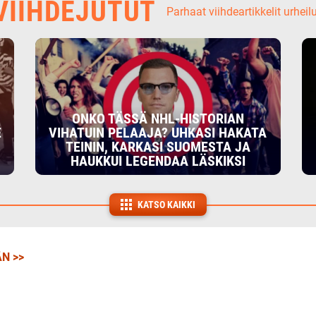
IIHDEJUTUT
Parhaat viihdeartikkelit urheil
ONKO TÄSSÄ NHL-HISTORIAN
E
VIHATUIN PELAAJA? UHKASI HAKATA
TEININ, KARKASI SUOMESTA JA
HAUKKUI LEGENDAA LÄSKIKSI
KATSO KAIKKI
N >>