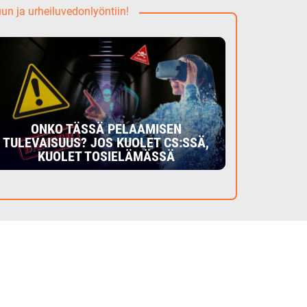
uun ja urheiluvedonlyöntiin!
ONKO TÄSSÄ PELAAMISEN
TULEVAISUUS? JOS KUOLET CS:SSÄ,
KUOLET TOSIELÄMÄSSÄ