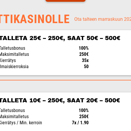
TTIKASINOLLE
Ota talteen marraskuun 2
TALLETA 25€ – 250€, SAAT 50€ – 500€
Talletusbonus
100%
Maksimitalletus
250€
Kierrätys
35x
Ilmaiskierroksia
50
TALLETA 10€ – 250€, SAAT 20€ – 500€
Talletusbonus
100%
Maksimitalletus
250€
Kierrätys / Min. kerroin
7x / 1.90