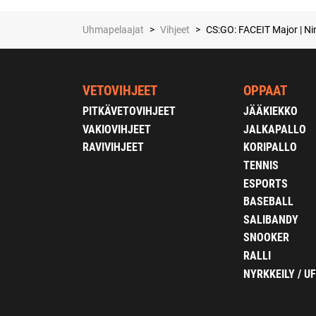
Uhmapelaajat
>
Vihjeet
>
CS:GO: FACEIT Major | Nin
VETOVIHJEET
OPPAAT
PITKÄVETOVIHJEET
JÄÄKIEKKO
VAKIOVIHJEET
JALKAPALLO
RAVIVIHJEET
KORIPALLO
TENNIS
ESPORTS
BASEBALL
SALIBANDY
SNOOKER
RALLI
NYRKKEILY / U