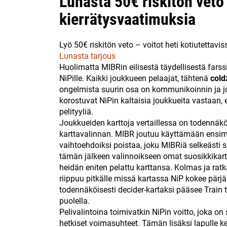
Lunasta 50€ riskitön veto 
kierrätysvaatimuksia
Lyö 50€ riskitön veto – voitot heti kotiutettavis
Lunasta tarjous
Huolimatta MIBRin eilisestä täydellisestä fars
NiPille. Kaikki joukkueen pelaajat, tähtenä
cold
ongelmista suurin osa on kommunikoinnin ja
korostuvat NiPin kaltaisia joukkueita vastaan, 
pelityyliä.
Joukkueiden karttoja vertaillessa on todennä
karttavalinnan. MIBR joutuu käyttämään ensim
vaihtoehdoiksi poistaa, joku MIBRiä selkeästi
tämän jälkeen valinnoikseen omat suosikkikartt
heidän eniten pelattu karttansa. Kolmas ja ra
riippuu pitkälle missä kartassa NiP kokee pärj
todennäköisesti decider-kartaksi pääsee Train 
puolella.
Pelivalintoina toimivatkin NiPin voitto, joka 
hetkiset voimasuhteet. Tämän lisäksi lapulle k