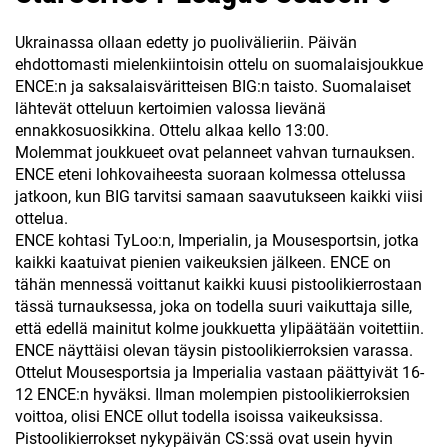
Ukrainassa ollaan edetty jo puolivälieriin. Päivän
ehdottomasti mielenkiintoisin ottelu on suomalaisjoukkue
ENCE:n ja saksalaisväritteisen BIG:n taisto. Suomalaiset
lähtevät otteluun kertoimien valossa lievänä
ennakkosuosikkina. Ottelu alkaa kello 13:00.
Molemmat joukkueet ovat pelanneet vahvan turnauksen.
ENCE eteni lohkovaiheesta suoraan kolmessa ottelussa
jatkoon, kun BIG tarvitsi samaan saavutukseen kaikki viisi
ottelua.
ENCE kohtasi TyLoo:n, Imperialin, ja Mousesportsin, jotka
kaikki kaatuivat pienien vaikeuksien jälkeen. ENCE on
tähän mennessä voittanut kaikki kuusi pistoolikierrostaan
tässä turnauksessa, joka on todella suuri vaikuttaja sille,
että edellä mainitut kolme joukkuetta ylipäätään voitettiin.
ENCE näyttäisi olevan täysin pistoolikierroksien varassa.
Ottelut Mousesportsia ja Imperialia vastaan päättyivät 16-
12 ENCE:n hyväksi. Ilman molempien pistoolikierroksien
voittoa, olisi ENCE ollut todella isoissa vaikeuksissa.
Pistoolikierrokset nykypäivän CS:ssä ovat usein hyvin