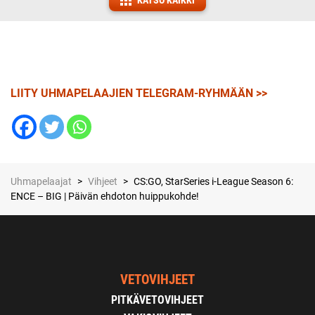
KATSO KAIKKI
LIITY UHMAPELAAJIEN TELEGRAM-RYHMÄÄN >>
Uhmapelaajat
>
Vihjeet
>
CS:GO, StarSeries i-League Season 6:
ENCE – BIG | Päivän ehdoton huippukohde!
VETOVIHJEET
PITKÄVETOVIHJEET