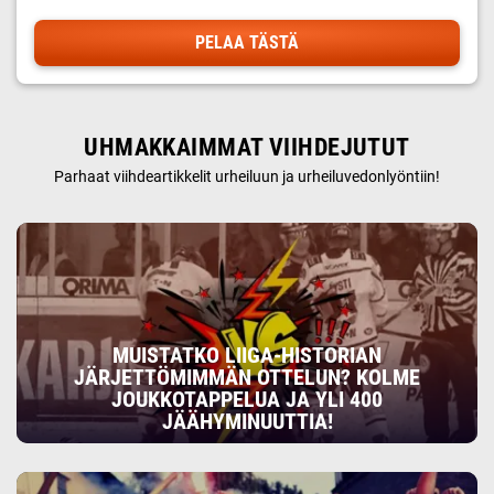
PELAA TÄSTÄ
UHMAKKAIMMAT VIIHDEJUTUT
Parhaat viihdeartikkelit urheiluun ja urheiluvedonlyöntiin!
MUISTATKO LIIGA-HISTORIAN
JÄRJETTÖMIMMÄN OTTELUN? KOLME
JOUKKOTAPPELUA JA YLI 400
JÄÄHYMINUUTTIA!