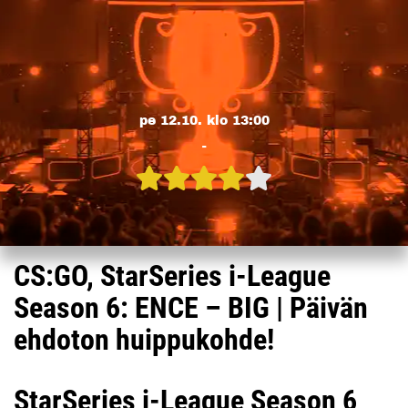
pe 12.10. klo 13:00
-
CS:GO, StarSeries i-League
Season 6: ENCE – BIG | Päivän
ehdoton huippukohde!
StarSeries i-League Season 6