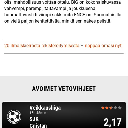
olisi mahdollisuus voittaa ottelu. BIG on kokonaiskuvassa
vahvempi, parempi, taitavampi ja joukkueena
huomattavasti tiiviimpi sakki mitä ENCE on. Suomalaisilla
on vielä paljon kehitettävää, minkä sen näkee pelistä.
20 ilmaiskierrosta rekisteröitymisestä – nappaa omasi nyt!
AVOIMET VETOVIHJEET
Veikkausliiga
16h 48min
SJK
2,17
Gnistan