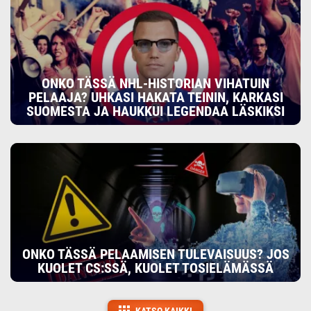
ONKO TÄSSÄ NHL-HISTORIAN VIHATUIN
PELAAJA? UHKASI HAKATA TEININ, KARKASI
SUOMESTA JA HAUKKUI LEGENDAA LÄSKIKSI
ONKO TÄSSÄ PELAAMISEN TULEVAISUUS? JOS
KUOLET CS:SSÄ, KUOLET TOSIELÄMÄSSÄ