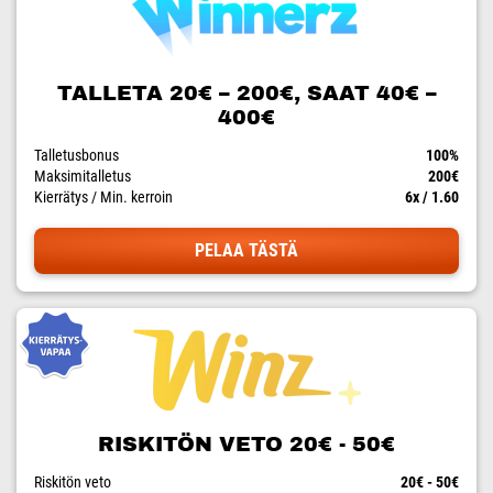
TALLETA 20€ – 200€, SAAT 40€ –
400€
Talletusbonus
100%
Maksimitalletus
200€
Kierrätys / Min. kerroin
6x / 1.60
PELAA TÄSTÄ
RISKITÖN VETO 20€ - 50€
Riskitön veto
20€ - 50€