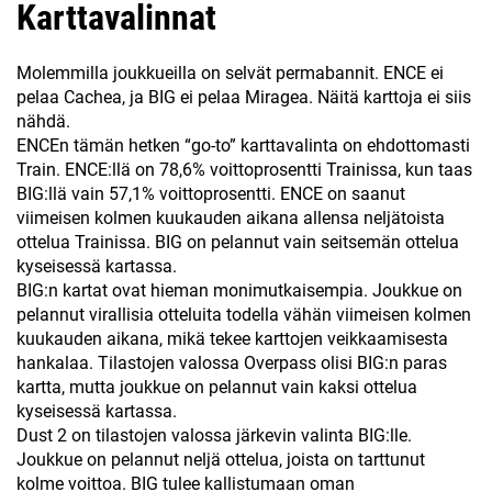
Karttavalinnat
Molemmilla joukkueilla on selvät permabannit. ENCE ei
pelaa Cachea, ja BIG ei pelaa Miragea. Näitä karttoja ei siis
nähdä.
ENCEn tämän hetken “go-to” karttavalinta on ehdottomasti
Train. ENCE:llä on 78,6% voittoprosentti Trainissa, kun taas
BIG:llä vain 57,1% voittoprosentti. ENCE on saanut
viimeisen kolmen kuukauden aikana allensa neljätoista
ottelua Trainissa. BIG on pelannut vain seitsemän ottelua
kyseisessä kartassa.
BIG:n kartat ovat hieman monimutkaisempia. Joukkue on
pelannut virallisia otteluita todella vähän viimeisen kolmen
kuukauden aikana, mikä tekee karttojen veikkaamisesta
hankalaa. Tilastojen valossa Overpass olisi BIG:n paras
kartta, mutta joukkue on pelannut vain kaksi ottelua
kyseisessä kartassa.
Dust 2 on tilastojen valossa järkevin valinta BIG:lle.
Joukkue on pelannut neljä ottelua, joista on tarttunut
kolme voittoa. BIG tulee kallistumaan oman