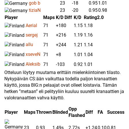
gob b
23
-18
0.95
1.01
tiziaN
23
-20
0.95
0.98
Player
Maps
K/D Diff
K/D
Rating
2.0
Aerial
71
+180
1.15
1.18
sergej
71
+216
1.19
1.16
allu
71
+244
1.21
1.14
xseveN
71
+8
1.01
1.04
Aleksib
71
-103
0.92
1.01
Otteluun löytyy muutama erittäin mielenkiintoinen tilasto.
Nykypäivän CS:ään vaikuttaa todella paljon kranaattien
käyttö, jossa BIG:n pelaajat ovat olleet loistavia. Tämän
hetken ”metaan” eli pelityyliin kuuluu suurelti kranaattien ja
valokranaattien vahva käyttö.
Opp
Player
Maps
Thrown
Blinded
Diff
FA
Success
Flashed
23
0.93
1.49s
2.72s
+1.24
0.10
0.81