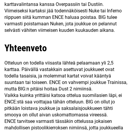
karttavalintansa kanssa Overpassiin tai Dustiin.
Viimeiseksi kartaksi jää todennäköisesti Nuke tai Inferno
riippuen siitä kumman ENCE haluaa poistaa. BIG tulee
varmasti poistamaan Nuken, jota joukkue on pelannut
selvästi vähiten viimeisen kuuden kuukauden aikana.
Yhteenveto
Otteluun on todella viisasta lähteä pelaamaan yli 2,5
karttaa. Päivällä vastakkain asettuvat joukkueet ovat
todella tasaisia, ja molemmat kartat voivat kääntyä
suuntaan tai toiseen. ENCE on vahvempi joukkue Trainissa,
mutta BIG:n pitäisi hoitaa Dust 2 nimiinsä.
Vaikka kuinka yrittäisi katsoa ottelua suomilasien läpi, ei
ENCE:stä saa voittajaa tähän otteluun. BIG on ollut jo
pitkään loistava joukkue ja saksalaisjoukkueen tähti
smooya on ollut aivan uskomattomassa vireessä.
ENCE tarvitsee varmasti tässäkin ottelussa jokaisen
mahdollisen pistoolikierroksen nimiinsä, jotta joukkueella