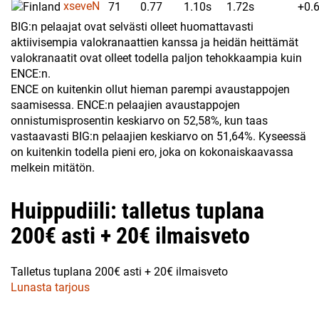
xseveN
71
0.77
1.10s
1.72s
+0.
BIG:n pelaajat ovat selvästi olleet huomattavasti
aktiivisempia valokranaattien kanssa ja heidän heittämät
valokranaatit ovat olleet todella paljon tehokkaampia kuin
ENCE:n.
ENCE on kuitenkin ollut hieman parempi avaustappojen
saamisessa. ENCE:n pelaajien avaustappojen
onnistumisprosentin keskiarvo on 52,58%, kun taas
vastaavasti BIG:n pelaajien keskiarvo on 51,64%. Kyseessä
on kuitenkin todella pieni ero, joka on kokonaiskaavassa
melkein mitätön.
Huippudiili: talletus tuplana
200€ asti + 20€ ilmaisveto
Talletus tuplana 200€ asti + 20€ ilmaisveto
Lunasta tarjous