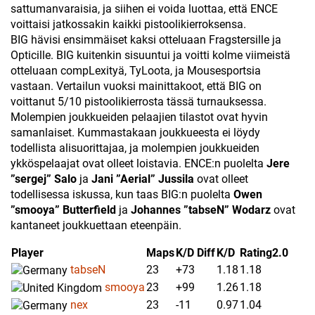
sattumanvaraisia, ja siihen ei voida luottaa, että ENCE
voittaisi jatkossakin kaikki pistoolikierroksensa.
BIG hävisi ensimmäiset kaksi otteluaan Fragstersille ja
Opticille. BIG kuitenkin sisuuntui ja voitti kolme viimeistä
otteluaan compLexityä, TyLoota, ja Mousesportsia
vastaan. Vertailun vuoksi mainittakoot, että BIG on
voittanut 5/10 pistoolikierrosta tässä turnauksessa.
Molempien joukkueiden pelaajien tilastot ovat hyvin
samanlaiset. Kummastakaan joukkueesta ei löydy
todellista alisuorittajaa, ja molempien joukkueiden
ykköspelaajat ovat olleet loistavia. ENCE:n puolelta
Jere
”sergej” Salo
ja
Jani ”Aerial” Jussila
ovat olleet
todellisessa iskussa, kun taas BIG:n puolelta
Owen
”smooya” Butterfield
ja
Johannes ”tabseN” Wodarz
ovat
kantaneet joukkuettaan eteenpäin.
Player
Maps
K/D Diff
K/D
Rating
2.0
tabseN
23
+73
1.18
1.18
smooya
23
+99
1.26
1.18
nex
23
-11
0.97
1.04