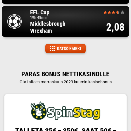
EFL Cup
19h 48min
Middlesbrough
2,08
Wrexham
KATSO KAIKKI
PARAS BONUS NETTIKASINOLLE
Ota talteen marraskuun 2023 kuumin kasinobonus
TALLETA 25€ – 250€, SAAT 50€ –