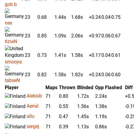
gob b
23
0.68
1.44s
1.68s
+0.24
0.04
0.75
nex
23
0.85
1.09s
2.06s
+0.97
0.06
0.67
tiziaN
23
0.73
1.41s
1.58s
+0.17
0.04
0.61
smooya
23
0.82
1.58s
1.82s
+0.24
0.06
0.60
tabseN
Player
Maps
Thrown
Blinded
Opp Flashed
Diff
Aleksib
71
0.80
1.72s
2.24s
+0.
Aerial
71
0.55
1.56s
1.38s
-0.1
allu
71
0.47
1.45s
1.19s
-0.2
sergej
71
0.39
1.13s
0.86s
-0.2