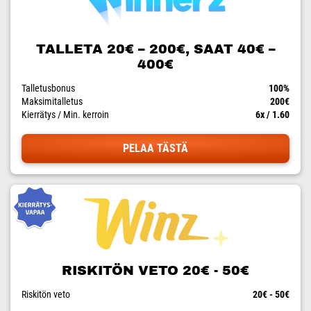
TALLETA 20€ – 200€, SAAT 40€ –
400€
Talletusbonus
100%
Maksimitalletus
200€
Kierrätys / Min. kerroin
6x / 1.60
PELAA TÄSTÄ
RISKITÖN VETO 20€ - 50€
Riskitön veto
20€ - 50€