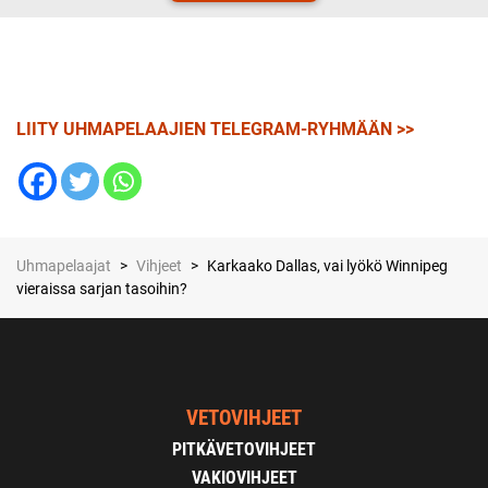
LIITY UHMAPELAAJIEN TELEGRAM-RYHMÄÄN >>
Uhmapelaajat
>
Vihjeet
>
Karkaako Dallas, vai lyökö Winnipeg
vieraissa sarjan tasoihin?
VETOVIHJEET
PITKÄVETOVIHJEET
VAKIOVIHJEET