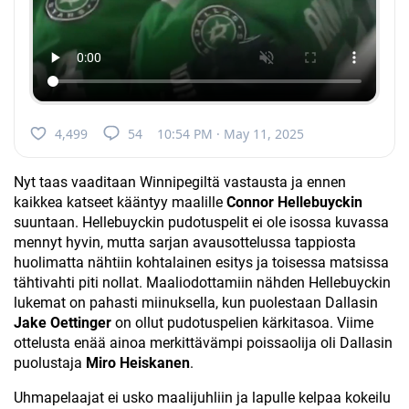
4,499
54
10:54 PM · May 11, 2025
Nyt taas vaaditaan Winnipegiltä vastausta ja ennen
kaikkea katseet kääntyy maalille
Connor Hellebuyckin
suuntaan. Hellebuyckin pudotuspelit ei ole isossa kuvassa
mennyt hyvin, mutta sarjan avausottelussa tappiosta
huolimatta nähtiin kohtalainen esitys ja toisessa matsissa
tähtivahti piti nollat. Maaliodottamiin nähden Hellebuyckin
lukemat on pahasti miinuksella, kun puolestaan Dallasin
Jake Oettinger
on ollut pudotuspelien kärkitasoa. Viime
ottelusta enää ainoa merkittävämpi poissaolija oli Dallasin
puolustaja
Miro Heiskanen
.
Uhmapelaajat ei usko maalijuhliin ja lapulle kelpaa kokeilu