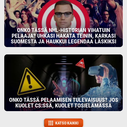
ONKO TÄSSÄ NHL-HISTORIAN VIHATUIN
PELAAJA? UHKASI HAKATA TEININ, KARKASI
SUOMESTA JA HAUKKUI LEGENDAA LÄSKIKSI
ONKO TÄSSÄ PELAAMISEN TULEVAISUUS? JOS
KUOLET CS:SSÄ, KUOLET TOSIELÄMÄSSÄ
KATSO KAIKKI