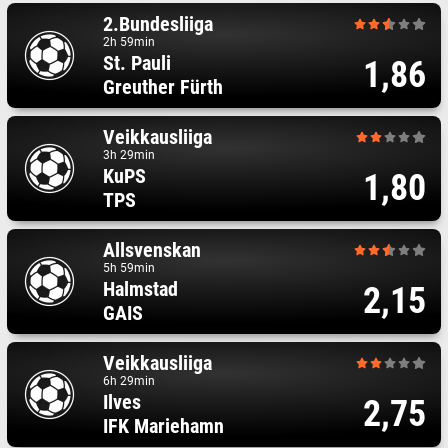
2.Bundesliiga
2h 59min
St. Pauli
1,86
Greuther Fürth
Veikkausliiga
3h 29min
KuPS
1,80
TPS
Allsvenskan
5h 59min
Halmstad
2,15
GAIS
Veikkausliiga
6h 29min
Ilves
2,75
IFK Mariehamn