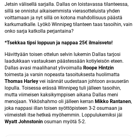
Jetsin välisellä sarjalla. Dallas on loistavassa tilanteessa,
sillä se onnistui aikaisemmista vierasotteluista yhden
voittamaan ja nyt sillä on kotona mahdollisuus päästä
karkumatkalle. Lyökö Winnipeg tilanteen taas tasoihin, vain
onko sarja katkolla perjantaina?
*Tsekkaa tipsi loppuun ja nappaa 25€ ilmaisveto!
Hävittyään toisen ottelun selvin lukemin Dallas tarjosi
laadukkaan vastauksen päästessään kotiyleisön eteen.
Dallas avasi maalihanat ylivoimalla
Roope Hintzin
toimesta ja varsin nopeasta tasoituksesta huolimatta
Thomas Harley
vei isännät uudestaan johtoon avauserän
lopulla. Toisessa erässä Winnipeg tuli jälleen tasoihin,
mutta viimeisen kaksikymppisen aikana Dallas meni
menojaan. Ykköshahmo oli jälleen kerran
Mikko Rantanen
,
joka nappasi illan toisen syöttöpisteen 3-2 osumaan ja
viimeisteli itse hetkeä myöhemmin. Loppulukemiksi jäi
Wyatt Johnstonin
osuman myötä 5-2.