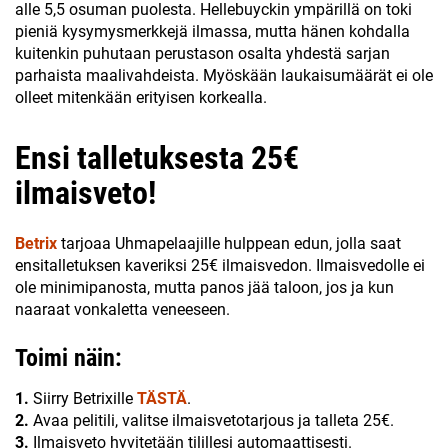
alle 5,5 osuman puolesta. Hellebuyckin ympärillä on toki
pieniä kysymysmerkkejä ilmassa, mutta hänen kohdalla
kuitenkin puhutaan perustason osalta yhdestä sarjan
parhaista maalivahdeista. Myöskään laukaisumäärät ei ole
olleet mitenkään erityisen korkealla.
Ensi talletuksesta 25€
ilmaisveto!
Betrix
tarjoaa Uhmapelaajille hulppean edun, jolla saat
ensitalletuksen kaveriksi 25€ ilmaisvedon. Ilmaisvedolle ei
ole minimipanosta, mutta panos jää taloon, jos ja kun
naaraat vonkaletta veneeseen.
Toimi näin:
1.
Siirry Betrixille
TÄSTÄ
.
2.
Avaa pelitili, valitse ilmaisvetotarjous ja talleta 25€.
3.
Ilmaisveto hyvitetään tilillesi automaattisesti.