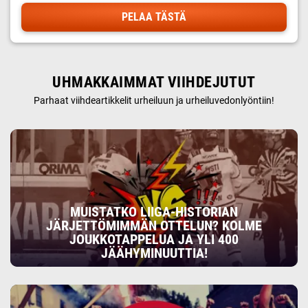
PELAA TÄSTÄ
UHMAKKAIMMAT VIIHDEJUTUT
Parhaat viihdeartikkelit urheiluun ja urheiluvedonlyöntiin!
MUISTATKO LIIGA-HISTORIAN
JÄRJETTÖMIMMÄN OTTELUN? KOLME
JOUKKOTAPPELUA JA YLI 400
JÄÄHYMINUUTTIA!