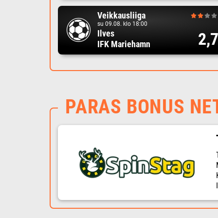
Veikkausliiga
su 09.08. klo 18:00
Ilves
2,
IFK Mariehamn
PARAS BONUS NE