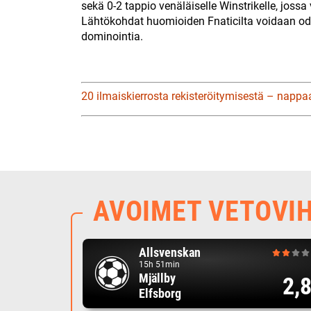
sekä 0-2 tappio venäläiselle Winstrikelle, jossa v
Lähtökohdat huomioiden Fnaticilta voidaan od
dominointia.
20 ilmaiskierrosta rekisteröitymisestä – nappa
AVOIMET VETOVI
Allsvenskan
15h 51min
Mjällby
2,
Elfsborg