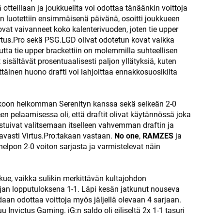
lä otteillaan ja joukkueilta voi odottaa tänäänkin voittoja
n luotettiin ensimmäisenä päivänä, osoitti joukkueen
vat vaivanneet koko kalenterivuoden, joten tie upper
 Virtus.Pro sekä PSG.LGD olivat odotetun kovat vaikka
utta tie upper brackettiin on molemmilla suhteellisen
 sisältävät prosentuaalisesti paljon yllätyksiä, kuten
täinen huono drafti voi lahjoittaa ennakkosuosikilta
akkoon heikomman Serenityn kanssa sekä selkeän 2-0
n pelaamisessa oli, että draftit olivat käytännössä joka
istuivat valitsemaan itselleen vahvemman draftin ja
tavasti Virtus.Pro:takaan vastaan.
No one
,
RAMZES
ja
elpon 2-0 voiton sarjasta ja varmistelevat näin
ue, vaikka sulikin merkittävän kultajohdon
jan lopputuloksena 1-1. Läpi kesän jatkunut nouseva
oidaan odottaa voittoja myös jäljellä olevaan 4 sarjaan.
 Invictus Gaming. iG:n saldo oli eiliseltä 2x 1-1 tasuri