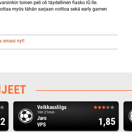
arsinkin toinen peli oli täydellinen fiasko iG:lle.
ottaa myös tähän sarjaan voittoa sekä early gamen
a omasi nyt!
HJEET
Veikkausliiga
16h 21min
Jaro
82
1,85
VPS