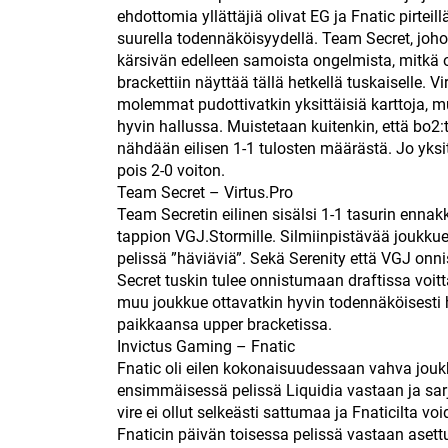
ehdottomia yllättäjiä olivat EG ja Fnatic pirteil
suurella todennäköisyydellä. Team Secret, joho
kärsivän edelleen samoista ongelmista, mitkä o
brackettiin näyttää tällä hetkellä tuskaiselle.
molemmat pudottivatkin yksittäisiä karttoja, m
hyvin hallussa. Muistetaan kuitenkin, että bo2:t
nähdään eilisen 1-1 tulosten määrästä. Jo yksit
pois 2-0 voiton.
Team Secret – Virtus.Pro
Team Secretin eilinen sisälsi 1-1 tasurin enn
tappion VGJ.Stormille. Silmiinpistävää joukkuee
pelissä ”häviäviä”. Sekä Serenity että VGJ onn
Secret tuskin tulee onnistumaan draftissa voit
muu joukkue ottavatkin hyvin todennäköisesti h
paikkaansa upper bracketissa.
Invictus Gaming – Fnatic
Fnatic oli eilen kokonaisuudessaan vahva joukk
ensimmäisessä pelissä Liquidia vastaan ja sar
vire ei ollut selkeästi sattumaa ja Fnaticilta v
Fnaticin päivän toisessa pelissä vastaan asettuu