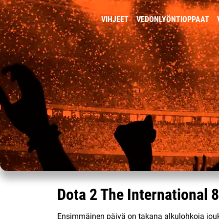
VIHJEET
VEDONLYÖNTIOPPAAT
Dota 2 The International 8
Ensimmäinen päivä on takana alkulohkoja joukk