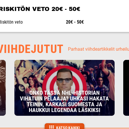
RISKITÖN VETO 20€ - 50€
Riskitön veto
20€ - 50€
IIHDEJUTUT
Parhaat viihdeartikkelit urheil
ONKO TÄSSÄ NHL-HISTORIAN
E
VIHATUIN PELAAJA? UHKASI HAKATA
TEININ, KARKASI SUOMESTA JA
HAUKKUI LEGENDAA LÄSKIKSI
KATSO KAIKKI