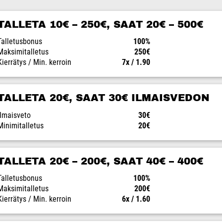
TALLETA 10€ – 250€, SAAT 20€ – 500€
Talletusbonus
100%
Maksimitalletus
250€
Kierrätys / Min. kerroin
7x / 1.90
TALLETA 20€, SAAT 30€ ILMAISVEDON
Ilmaisveto
30€
Minimitalletus
20€
TALLETA 20€ – 200€, SAAT 40€ – 400€
Talletusbonus
100%
Maksimitalletus
200€
Kierrätys / Min. kerroin
6x / 1.60