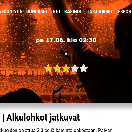
VEDONLYÖNTIBONUKSET
NETTIKASINOT
TARJOUKSET
ESPOR
pe 17.08. klo 02:30
-
 | Alkulohkot jatkuvat
ueiden pelattua 2-3 peliä karsintalohkostaan. Päivän