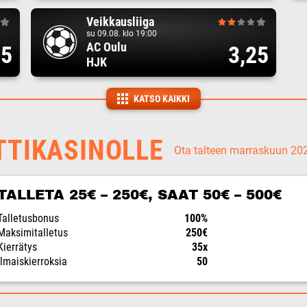
Veikkausliiga
su 09.08. klo 19:00
AC Oulu
75
3,25
HJK
KATSO KAIKKI
TTIKASINOLLE
Ota talteen marraskuun 2
TALLETA 25€ – 250€, SAAT 50€ – 500€
Talletusbonus
100%
Maksimitalletus
250€
Kierrätys
35x
Ilmaiskierroksia
50