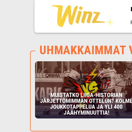
UHMAKKAIMMAT V
MUISTATKO LIIGA-HISTORIAN
JÄRJETTÖMIMMÄN OTTELUN? KOLM
JOUKKOTAPPELUA JA YLI 400
JÄÄHYMINUUTTIA!