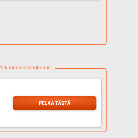
023 kuumin kasinobonus
PELAA TÄSTÄ