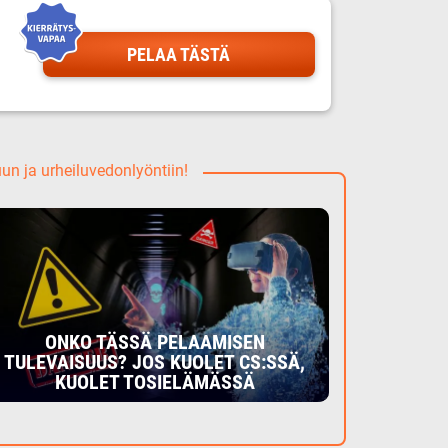
PELAA TÄSTÄ
uun ja urheiluvedonlyöntiin!
ONKO TÄSSÄ PELAAMISEN
TULEVAISUUS? JOS KUOLET CS:SSÄ,
KUOLET TOSIELÄMÄSSÄ