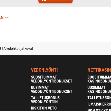
N >>
8 | Alkulohkot jatkuvat
VEDONLYÖNTI
NETTIKASI
SUOSITUIMMAT
SUOSITUIMM
VEDONLYÖNTIBONUKSET
KASINOBONU
UUSIMMAT
UUSIMMAT
VEDONLYÖNTIBONUKSET
KASINOBONU
TALLETUSBONUS
TALLETUSBON
VEDONLYÖNTIIN
ILMAISKIERR
RISKITÖN VETO
NON STICKY 