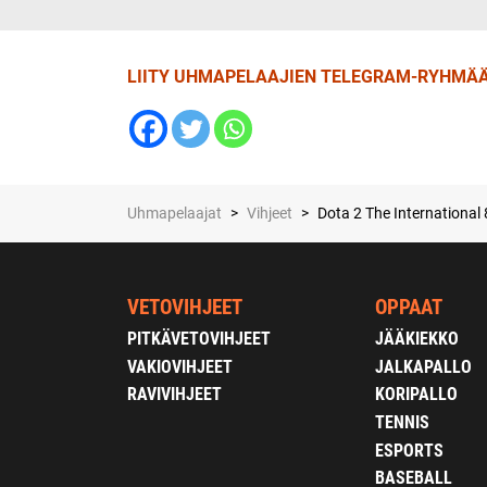
LIITY UHMAPELAAJIEN TELEGRAM-RYHMÄÄ
Uhmapelaajat
>
Vihjeet
>
Dota 2 The International 
VETOVIHJEET
OPPAAT
PITKÄVETOVIHJEET
JÄÄKIEKKO
VAKIOVIHJEET
JALKAPALLO
RAVIVIHJEET
KORIPALLO
TENNIS
ESPORTS
BASEBALL