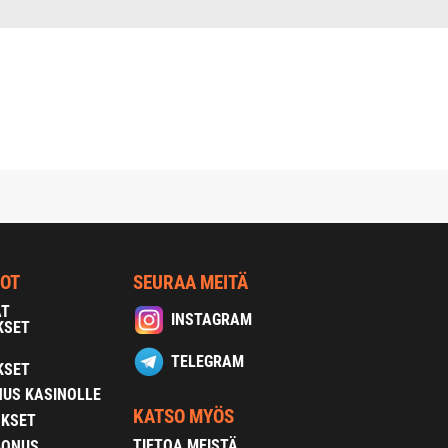
NOT
SEURAA MEITÄ
AT
INSTAGRAM
KSET
TELEGRAM
KSET
US KASINOLLE
KATSO MYÖS
OKSET
TIETOA MEISTÄ
BONUS