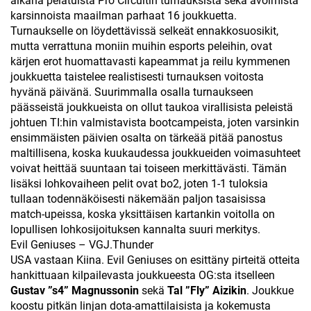
aikana pelatuista Pro Circuitin turnauksista sekä avoimista
karsinnoista maailman parhaat 16 joukkuetta.
Turnaukselle on löydettävissä selkeät ennakkosuosikit,
mutta verrattuna moniin muihin esports peleihin, ovat
kärjen erot huomattavasti kapeammat ja reilu kymmenen
joukkuetta taistelee realistisesti turnauksen voitosta
hyvänä päivänä. Suurimmalla osalla turnaukseen
päässeistä joukkueista on ollut taukoa virallisista peleistä
johtuen TI:hin valmistavista bootcampeista, joten varsinkin
ensimmäisten päivien osalta on tärkeää pitää panostus
maltillisena, koska kuukaudessa joukkueiden voimasuhteet
voivat heittää suuntaan tai toiseen merkittävästi. Tämän
lisäksi lohkovaiheen pelit ovat bo2, joten 1-1 tuloksia
tullaan todennäköisesti näkemään paljon tasaisissa
match-upeissa, koska yksittäisen kartankin voitolla on
lopullisen lohkosijoituksen kannalta suuri merkitys.
Evil Geniuses – VGJ.Thunder
USA vastaan Kiina. Evil Geniuses on esittäny pirteitä otteita
hankittuaan kilpailevasta joukkueesta OG:sta itselleen
Gustav ”s4” Magnussonin
sekä
Tal ”Fly” Aizikin
. Joukkue
koostu pitkän linjan dota-amattilaisista ja kokemusta