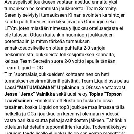
Avauspelissä joukkueen vastaan asettuu ennalta yksi
turnauksen heikoimmista joukkueista: Team Serenity.
Serenity selviytyi turnaukseen Kiinan avointen karsintojen
kautta päihittäen esimerkiksi Invictus Gamingin sekä
LFY:n, joten missään nimessä ylijuoksu ottelusarjasta ei
ole tulossa. Ottaen kuitenkin huomioon joukkueiden
potentiaalin ja miten tärkeää turnauksen
ennakkosuosikeille on ottaa puhtaita 2-0 sarjoja
heikoimmista joukkueista lohkosijoituksen kannalta,
kelpaa Team Secretin suora 2-0 voitto lapulle tänään.
Team Liquid – OG
TI:n ”suomalaisjoukkueiden” kohtaaminen on heti
turnauksen ensimmäisenä päivänä. Team Liquidissa pelaa
Lassi ”MATUMBAMAN” Urpilainen
ja OG:ssa vastaavasti
Jesse ”Jerax” Vainikka
sekä uusi rekry
Topias ”Topson”
Taavitsainen
. Ennakolta ottelusta on tuskin tulossa
tasainen, koska Liquid on top3 joukkue maailmassa tällä
hetkellä ja OG:n joukkue on kerennyt olemaan yhdessä
vasta pari kuukautta pelaajavaihdosten jälkeen. Tähänkin
otteluun lähdetään tappomäärien kautta. Todennäköisyys
Liquidin täydelliselle ylijuoksulle on sen verran merkittävä,