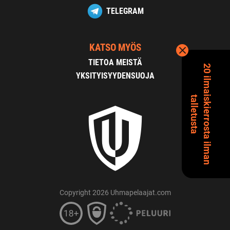
TELEGRAM
KATSO MYÖS
TIETOA MEISTÄ
2
0
i
l
m
a
s
k
i
e
r
r
o
s
t
a
i
l
m
a
n
a
l
l
e
t
u
s
t
a
YKSITYISYYDENSUOJA
i
t
Copyright 2026 Uhmapelaajat.com