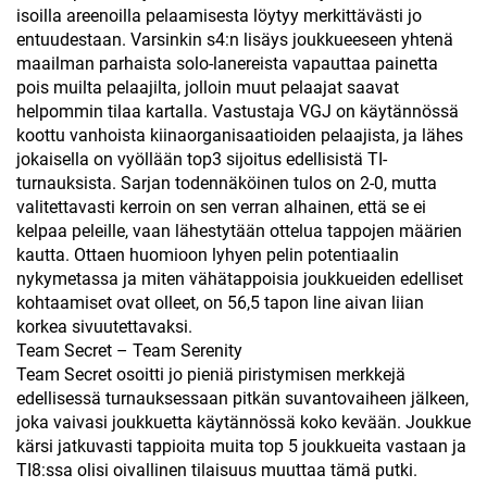
isoilla areenoilla pelaamisesta löytyy merkittävästi jo
entuudestaan. Varsinkin s4:n lisäys joukkueeseen yhtenä
maailman parhaista solo-lanereista vapauttaa painetta
pois muilta pelaajilta, jolloin muut pelaajat saavat
helpommin tilaa kartalla. Vastustaja VGJ on käytännössä
koottu vanhoista kiinaorganisaatioiden pelaajista, ja lähes
jokaisella on vyöllään top3 sijoitus edellisistä TI-
turnauksista. Sarjan todennäköinen tulos on 2-0, mutta
valitettavasti kerroin on sen verran alhainen, että se ei
kelpaa peleille, vaan lähestytään ottelua tappojen määrien
kautta. Ottaen huomioon lyhyen pelin potentiaalin
nykymetassa ja miten vähätappoisia joukkueiden edelliset
kohtaamiset ovat olleet, on 56,5 tapon line aivan liian
korkea sivuutettavaksi.
Team Secret – Team Serenity
Team Secret osoitti jo pieniä piristymisen merkkejä
edellisessä turnauksessaan pitkän suvantovaiheen jälkeen,
joka vaivasi joukkuetta käytännössä koko kevään. Joukkue
kärsi jatkuvasti tappioita muita top 5 joukkueita vastaan ja
TI8:ssa olisi oivallinen tilaisuus muuttaa tämä putki.