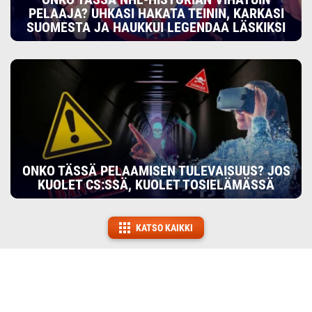
PELAAJA? UHKASI HAKATA TEININ, KARKASI
SUOMESTA JA HAUKKUI LEGENDAA LÄSKIKSI
ONKO TÄSSÄ PELAAMISEN TULEVAISUUS? JOS
KUOLET CS:SSÄ, KUOLET TOSIELÄMÄSSÄ
KATSO KAIKKI