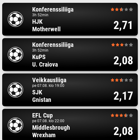
Konferenssiliiga
3h 52min
HJK
2,71
Motherwell
Konferenssiliiga
3h 52min
KuPS
2,08
U. Craiova
Veikkausliiga
pe 07.08. klo 19:00
SJK
2,17
Gnistan
EFL Cup
pe 07.08. klo 22:00
Middlesbrough
2,08
Wrexham