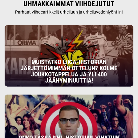
UHMAKKAIMMAT VIIHDEJUTUT
Parhaat viihdeartikkelit urheiluun ja urheiluvedonlyöntiin!
MUISTATKO LIIGA-HISTORIAN
JÄRJETTÖMIMMÄN OTTELUN? KOLME
JOUKKOTAPPELUA JA YLI 400
JÄÄHYMINUUTTIA!
ONKO TÄSSÄ NHL-HISTORIAN VIHATUIN