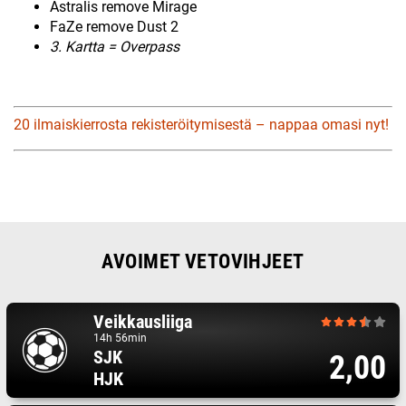
Astralis remove Mirage
FaZe remove Dust 2
3. Kartta = Overpass
20 ilmaiskierrosta rekisteröitymisestä – nappaa omasi nyt!
AVOIMET VETOVIHJEET
Veikkausliiga
14h 56min
SJK
2,00
HJK