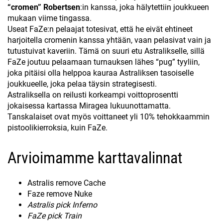
“cromen” Robertsen
:in kanssa, joka hälytettiin joukkueen
mukaan viime tingassa.
Useat FaZe:n pelaajat totesivat, että he eivät ehtineet
harjoitella cromenin kanssa yhtään, vaan pelasivat vain ja
tutustuivat kaveriin. Tämä on suuri etu Astralikselle, sillä
FaZe joutuu pelaamaan turnauksen lähes “pug” tyyliin,
joka pitäisi olla helppoa kauraa Astraliksen tasoiselle
joukkueelle, joka pelaa täysin strategisesti.
Astraliksella on reilusti korkeampi voittoprosentti
jokaisessa kartassa Miragea lukuunottamatta.
Tanskalaiset ovat myös voittaneet yli 10% tehokkaammin
pistoolikierroksia, kuin FaZe.
Arvioimamme karttavalinnat
Astralis remove Cache
Faze remove Nuke
Astralis pick Inferno
FaZe pick Train