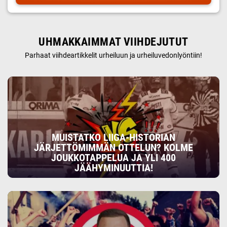
UHMAKKAIMMAT VIIHDEJUTUT
Parhaat viihdeartikkelit urheiluun ja urheiluvedonlyöntiin!
MUISTATKO LIIGA-HISTORIAN
JÄRJETTÖMIMMÄN OTTELUN? KOLME
JOUKKOTAPPELUA JA YLI 400
JÄÄHYMINUUTTIA!