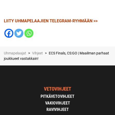
LIITY UHMAPELAAJIEN TELEGRAM-RYHMÄÄN >>
Uhmapelaajat
>
Vihjeet
>
ECS Finals, CS:GO | Maailman parhaat
joukkueet vastakkain!
VETOVIHJEET
PITKÄVETOVIHJEET
VAKIOVIHJEET
RAVIVIHJEET