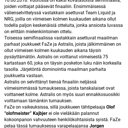
10.06.2018. Vuorossa on kaksi kovatasoista semifinaalia,
joiden voittajat pääsevät finaaliin. Ensimmäisessä
välienselvittelyssä vastakkain asettuvat Team Liquid ja
NRG, joilla on viimeisen kolmen kuukauden aikana ollut
todella paljon keskenäisiä otteluita, jonka ansiosta luvassa
on erittäin mielenkiintoinen ottelu.
Toisessa semifinaalissa vastakkain asettuvat maailman
parhaat joukkueet FaZe ja Astralis, joista jälkimmäinen on
ollut viimeisen kolmen kuukauden aikana täysin
pysäyttämätön. Astralis on voittanut viimeisestä 75
kartastaan 60, joka on täysin posketon luku näin korkealla
tasolla. Järjetöntä dominointia maailman parhaita
joukkueita vastaan.
Astralis on selvittänyt tiensä finaaliin neljässä
viimeisimmässä turnauksessa, joista tanskalaiset ovat
voittaneet kolme. Astralis on myös suuri ennakkosuosikki
voittamaan tämänkin turnauksen.
FaZe on vaikeuksissa, sillä joukkueen tähtipelaaja
Olof
“olofmeister” Kajbjer
ei ole vieläkään palannut
kokoonpanon vahvuuteen henkilökohtaisista syistä. FaZe
pelaa tässä turnauksessa varapelaajansa
Jorgen