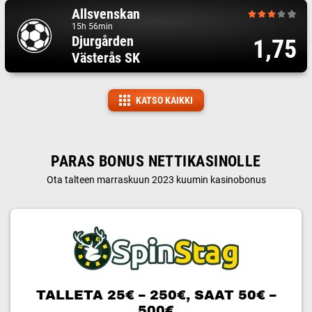
Allsvenskan
15h 56min
Djurgården
1,75
Västerås SK
KATSO KAIKKI
PARAS BONUS NETTIKASINOLLE
Ota talteen marraskuun 2023 kuumin kasinobonus
TALLETA 25€ – 250€, SAAT 50€ –
500€