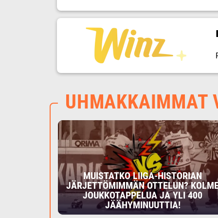
UHMAKKAIMMAT V
MUISTATKO LIIGA-HISTORIAN
JÄRJETTÖMIMMÄN OTTELUN? KOLM
JOUKKOTAPPELUA JA YLI 400
JÄÄHYMINUUTTIA!