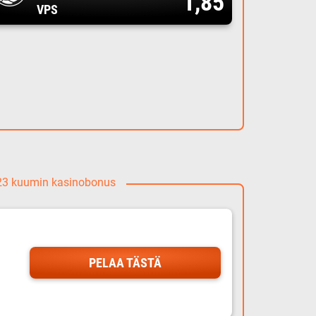
1,85
VPS
023 kuumin kasinobonus
PELAA TÄSTÄ