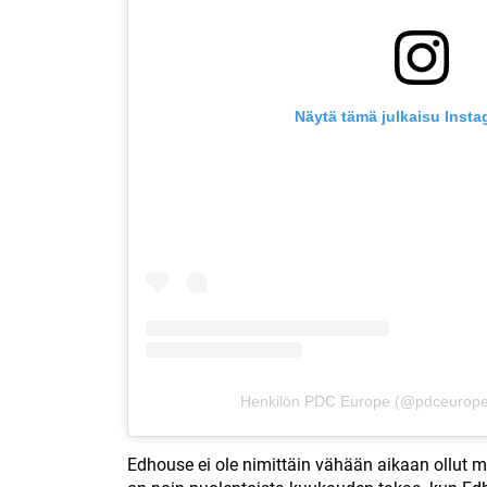
Näytä tämä julkaisu Inst
Henkilön PDC Europe (@pdceurope)
Edhouse ei ole nimittäin vähään aikaan ollut 