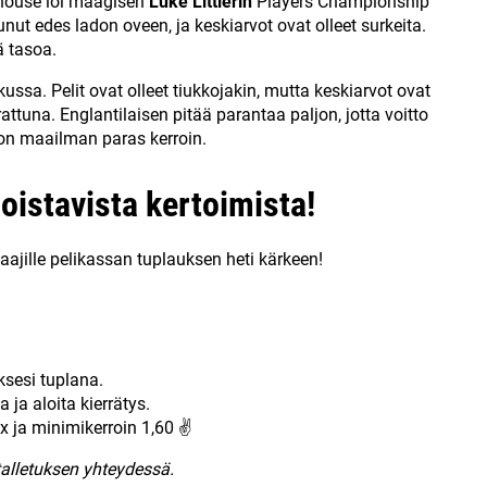
dhouse löi maagisen
Luke Littlerin
Players Championship
nut edes ladon oveen, ja keskiarvot ovat olleet surkeita.
ä tasoa.
ussa. Pelit ovat olleet tiukkojakin, mutta keskiarvot ovat
attuna. Englantilaisen pitää parantaa paljon, jotta voitto
a on maailman paras kerroin.
loistavista kertoimista!
aajille pelikassan tuplauksen heti kärkeen!
uksesi tuplana.
ja aloita kierrätys.
x ja minimikerroin 1,60 ✌
talletuksen yhteydessä.