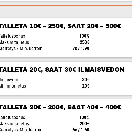
TALLETA 10€ – 250€, SAAT 20€ – 500€
Talletusbonus
100%
Maksimitalletus
250€
Kierrätys / Min. kerroin
7x / 1.90
TALLETA 20€, SAAT 30€ ILMAISVEDON
Ilmaisveto
30€
Minimitalletus
20€
TALLETA 20€ – 200€, SAAT 40€ – 400€
Talletusbonus
100%
Maksimitalletus
200€
Kierrätys / Min. kerroin
6x / 1.60