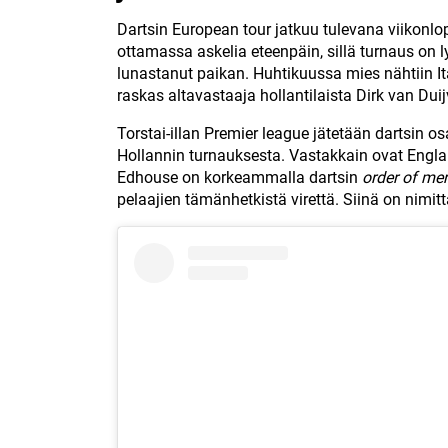
Dartsin European tour jatkuu tulevana viikonl
ottamassa askelia eteenpäin, sillä turnaus on l
lunastanut paikan. Huhtikuussa mies nähtiin Itä
raskas altavastaaja hollantilaista Dirk van Du
Torstai-illan Premier league jätetään dartsin os
Hollannin turnauksesta. Vastakkain ovat Engl
Edhouse on korkeammalla dartsin
order of mer
pelaajien tämänhetkistä virettä. Siinä on nimitt