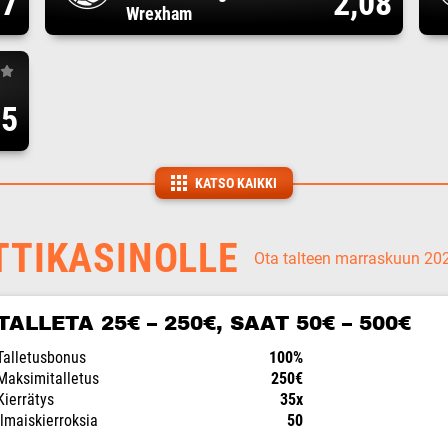
17
2,08
Wrexham
75
KATSO KAIKKI
TTIKASINOLLE
Ota talteen marraskuun 2
TALLETA 25€ – 250€, SAAT 50€ – 500€
Talletusbonus
100%
Maksimitalletus
250€
Kierrätys
35x
Ilmaiskierroksia
50