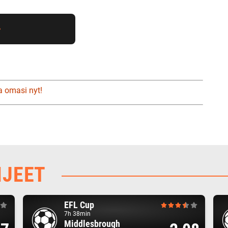
a omasi nyt!
HJEET
EFL Cup
7h 38min
Middlesbrough