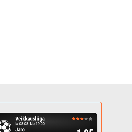
Veikkausliiga
la 08.08. klo 19:00
Jaro