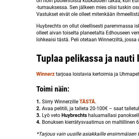
on noin puolentoista kuukauden takaa, kun E
-turnauksessa. Sen jälkeen mies olisi tuskin osu
Vastukset eivät ole olleet mitenkään ihmeellist
Huybrechts on ollut oleellisesti paremmassa isk
olleet aivan toiselta planeetalta Edhouseen verr
lohkeaisi tästä. Peli otetaan Winnerziltä, joss
Tuplaa pelikassa ja nauti 
Winnerz
tarjoaa loistavia kertoimia ja Uhmapel
Toimi näin:
1.
Siirry Winnerzille
TÄSTÄ
.
2.
Avaa pelitili, ja talleta 20-100€ – saat tallet
3.
Lyö veto
Huybrechts
haluamallasi panoksella 
4.
Bonuksen kierrätysvaatimus on maltillinen 6
*Tarjous vain uusille asiakkaille ensimmäisen 