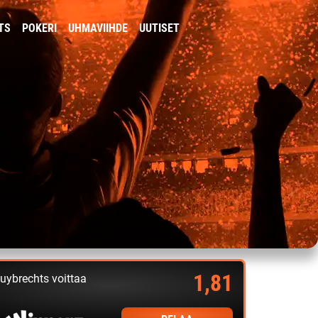
TS
POKERI
UHMAVIIHDE
UUTISET
1,81
uybrechts voittaa