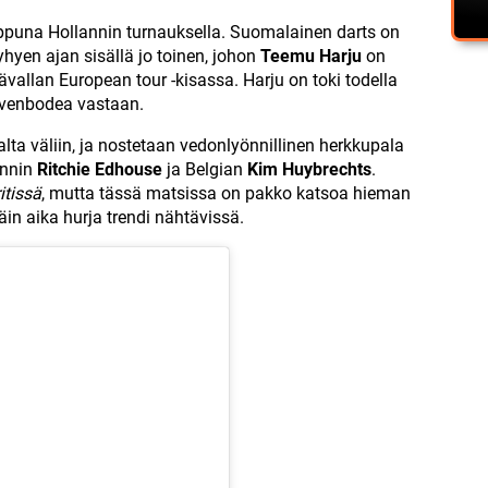
oppuna Hollannin turnauksella. Suomalainen darts on
yhyen ajan sisällä jo toinen, johon
Teemu Harju
on
vallan European tour -kisassa. Harju on toki todella
ijvenbodea vastaan.
alta väliin, ja nostetaan vedonlyönnillinen herkkupala
annin
Ritchie Edhouse
ja Belgian
Kim Huybrechts
.
itissä
, mutta tässä matsissa on pakko katsoa hieman
äin aika hurja trendi nähtävissä.