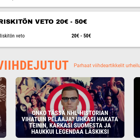
RISKITÖN VETO 20€ - 50€
Riskitön veto
20€ - 50€
IIHDEJUTUT
Parhaat viihdeartikkelit urheil
ONKO TÄSSÄ NHL-HISTORIAN
E
VIHATUIN PELAAJA? UHKASI HAKATA
TEININ, KARKASI SUOMESTA JA
HAUKKUI LEGENDAA LÄSKIKSI