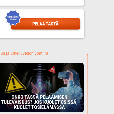
PELAA TÄSTÄ
uun ja urheiluvedonlyöntiin!
ONKO TÄSSÄ PELAAMISEN
TULEVAISUUS? JOS KUOLET CS:SSÄ,
KUOLET TOSIELÄMÄSSÄ