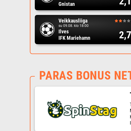
2,
Gnistan
Veikkausliiga
su 09.08. klo 18:00
Ilves
2,
IFK Mariehamn
PARAS BONUS NE