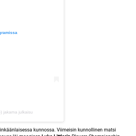
agramissa
 jakama julkaisu
minkäänlaisessa kunnossa. Viimeisin kunnollinen matsi