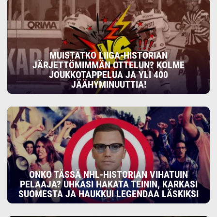
MUISTATKO LIIGA-HISTORIAN
JÄRJETTÖMIMMÄN OTTELUN? KOLME
JOUKKOTAPPELUA JA YLI 400
JÄÄHYMINUUTTIA!
ONKO TÄSSÄ NHL-HISTORIAN VIHATUIN
PELAAJA? UHKASI HAKATA TEININ, KARKASI
SUOMESTA JA HAUKKUI LEGENDAA LÄSKIKSI