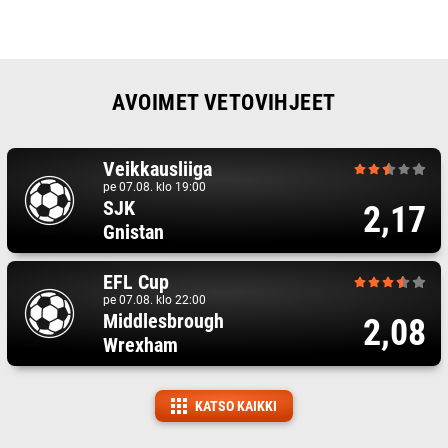
AVOIMET VETOVIHJEET
Veikkausliiga
pe 07.08. klo 19:00
SJK
2,17
Gnistan
EFL Cup
pe 07.08. klo 22:00
Middlesbrough
2,08
Wrexham
KATSO KAIKKI