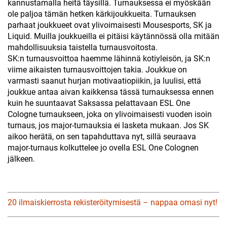
kannustamalla heitä täysillä. Turnauksessa ei myöskään
ole paljoa tämän hetken kärkijoukkueita. Turnauksen
parhaat joukkueet ovat ylivoimaisesti Mousesports, SK ja
Liquid. Muilla joukkueilla ei pitäisi käytännössä olla mitään
mahdollisuuksia taistella turnausvoitosta.
SK:n turnausvoittoa haemme lähinnä kotiyleisön, ja SK:n
viime aikaisten turnausvoittojen takia. Joukkue on
varmasti saanut hurjan motivaatiopiikin, ja luulisi, että
joukkue antaa aivan kaikkensa tässä turnauksessa ennen
kuin he suuntaavat Saksassa pelattavaan ESL One
Cologne turnaukseen, joka on ylivoimaisesti vuoden isoin
turnaus, jos major-turnauksia ei lasketa mukaan. Jos SK
aikoo herätä, on sen tapahduttava nyt, sillä seuraava
major-turnaus kolkuttelee jo ovella ESL One Colognen
jälkeen.
20 ilmaiskierrosta rekisteröitymisestä – nappaa omasi nyt!