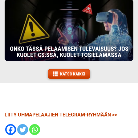
ONKO TÄSSÄ PELAAMISEN TULEVAISUUS? JOS
KUOLET CS:SSÄ, KUOLET TOSIELÄMÄSSÄ
KATSO KAIKKI
LIITY UHMAPELAAJIEN TELEGRAM-RYHMÄÄN >>