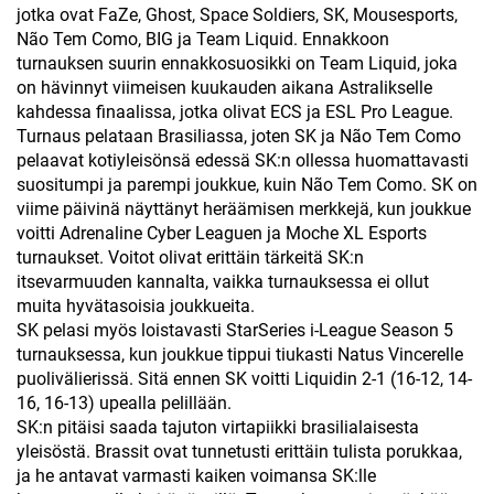
jotka ovat FaZe, Ghost, Space Soldiers, SK, Mousesports,
Não Tem Como, BIG ja Team Liquid. Ennakkoon
turnauksen suurin ennakkosuosikki on Team Liquid, joka
on hävinnyt viimeisen kuukauden aikana Astralikselle
kahdessa finaalissa, jotka olivat ECS ja ESL Pro League.
Turnaus pelataan Brasiliassa, joten SK ja Não Tem Como
pelaavat kotiyleisönsä edessä SK:n ollessa huomattavasti
suositumpi ja parempi joukkue, kuin Não Tem Como. SK on
viime päivinä näyttänyt heräämisen merkkejä, kun joukkue
voitti Adrenaline Cyber Leaguen ja Moche XL Esports
turnaukset. Voitot olivat erittäin tärkeitä SK:n
itsevarmuuden kannalta, vaikka turnauksessa ei ollut
muita hyvätasoisia joukkueita.
SK pelasi myös loistavasti StarSeries i-League Season 5
turnauksessa, kun joukkue tippui tiukasti Natus Vincerelle
puolivälierissä. Sitä ennen SK voitti Liquidin 2-1 (16-12, 14-
16, 16-13) upealla pelillään.
SK:n pitäisi saada tajuton virtapiikki brasilialaisesta
yleisöstä. Brassit ovat tunnetusti erittäin tulista porukkaa,
ja he antavat varmasti kaiken voimansa SK:lle