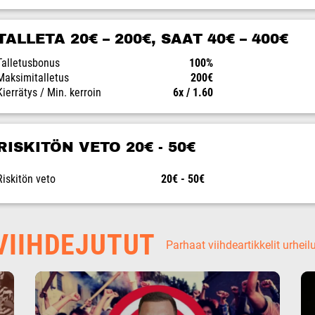
TALLETA 20€ – 200€, SAAT 40€ – 400€
Talletusbonus
100%
Maksimitalletus
200€
Kierrätys / Min. kerroin
6x / 1.60
RISKITÖN VETO 20€ - 50€
Riskitön veto
20€ - 50€
IIHDEJUTUT
Parhaat viihdeartikkelit urheil