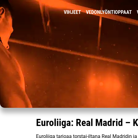
VIHJEET
VEDONLYÖNTIOPPAAT
Euroliiga: Real Madrid – K
Euroliiga tarjoaa torstai-iltana Real Madridin j