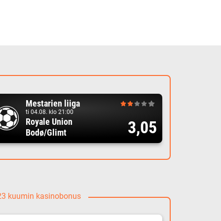
Mestarien liiga
ti 04.08. klo 21:00
Royale Union
3,05
Bodø/Glimt
023 kuumin kasinobonus