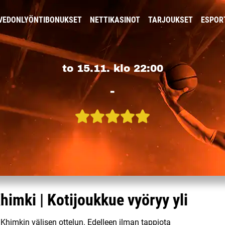
VEDONLYÖNTIBONUKSET
NETTIKASINOT
TARJOUKSET
ESPOR
to 15.11. klo 22:00
-
himki | Kotijoukkue vyöryy yli
a Khimkin välisen ottelun. Edelleen ilman tappiota