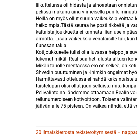
liikuttelunsa oli hidasta ja ainoastaan onnistun
pelissä mukana aina viimeisellä parille minuutil
Heillä on myös ollut suuria vaikeuksia voittaa le
heikoimpia.Tästä seuraa helposti rikkeitä ja va
kaltaista joukkuetta ei kannata liian usein pä
armotta. Lisää vaikeuksia venäläisille tuli, ku
flunssan takia.
Kotijoukkueelle tulisi olla luvassa helppo ja s
lukemat mikäli Real saa heti alusta alkaen k
Mikäli tauolle mentäessä ero on selkeä, on kot
Shvedin puuttuminen ja Khimkin ongelmat hyökk
Harmittavasti ottelussa ei nähdä kaksintaistel
taistelupari olisi ollut juuri sellaista mitä kori
Pelivalintoina lähdemme ottaamaan Realin voi
reilunumeroiseen kotivoittoon. Toisena valin
jäävän alle 75 pisteen. On vaikea nähdä, että v
20 ilmaiskierrosta rekisteröitymisestä – nappa