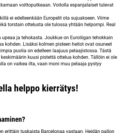
jatkamaan voittoputkeaan. Voitolla espanjalaiset tulevat
killä ei edelleenkään Europelit ota sujuakseen. Viime
eikä torstain ottelusta ole tulossa yhtään helpompi. Real
 upeaa ja tehokasta. Joukkue on Euroliigan tehokkain
lua kohden. Lisäksi kolmen pisteen heitot ovat osuneet
mpia puolia on edelleen laajuus pelaajistossa. Tästä
 keskimäärin kuusi pistettä ottelua kohden. Tällöin ei ole
jalla on vaikea ilta, vaan moni muu pelaaja pystyy
lla helppo kierrätys!
laaminen?
n erittäin tuskaista Barcelonaa vastaan. Heidän pallon