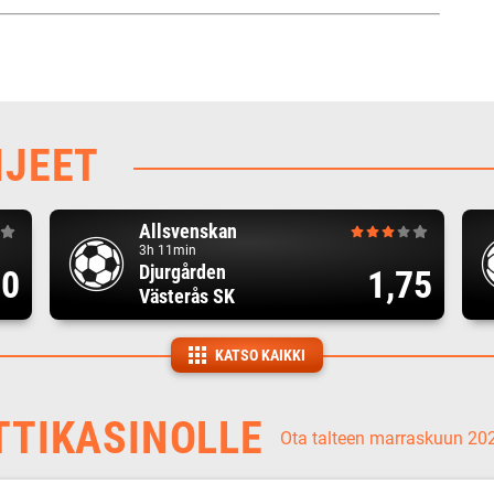
HJEET
Allsvenskan
3h 11min
Djurgården
00
1,75
Västerås SK
KATSO KAIKKI
TTIKASINOLLE
Ota talteen marraskuun 2