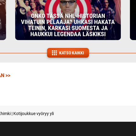
ONKO TÄSSÄ NHL-HISTORIAN
E
VIHATUIN PELAAJA? UHKASI HAKATA
TEININ, KARKASI SUOMESTA JA
HAUKKUI LEGENDAA LÄSKIKSI
KATSO KAIKKI
N >>
himki | Kotijoukkue vyöryy yli