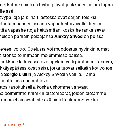
eet kolmen pisteen heitot pitivät joukkueen jollain tapaa
le asti.
vypalloja ja siinä tilastossa ovat sarjan toisiksi
stustaja pääsee useasti vapaaheittoviivalle. Realin
ästää vapaaheittoja heittämään, koska he rankaisevat
n heidän parhain pelaajansa
Alexey Shved
on poissa
uvereeni voitto. Ottelusta voi muodostua hyvinkin rumat
oneistonsa toimimaan molemmissa päissä.
ijoukkueelta luvassa avainpelaajien lepuutusta. Tasoero,
äyspäässä ovat asiat, jotka tuovat selkeän kotivoiton.
ua
Sergio Llullin
ja Alexey Shvedin välillä. Tämä
pallo-ottelussa on nähtävä.
ttoa tasoituksella, koska uskomme vahvasti
tana poimimme Khimkin pistemäärät, joiden oletamme
enäläiset saisivat edes 70 pistettä ilman Shvediä.
a omasi nyt!