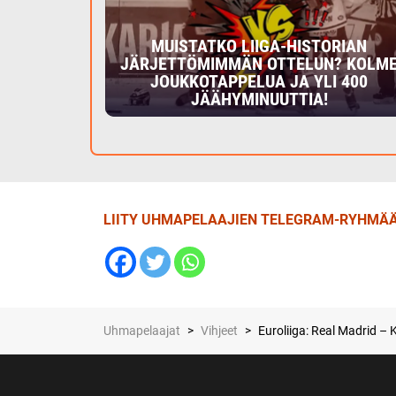
MUISTATKO LIIGA-HISTORIAN
JÄRJETTÖMIMMÄN OTTELUN? KOLM
JOUKKOTAPPELUA JA YLI 400
JÄÄHYMINUUTTIA!
LIITY UHMAPELAAJIEN TELEGRAM-RYHMÄÄ
Uhmapelaajat
>
Vihjeet
>
Euroliiga: Real Madrid – K