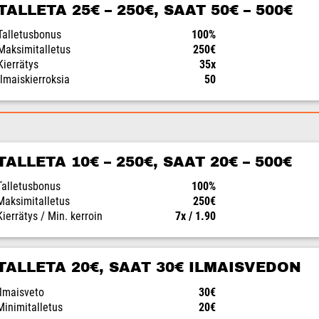
TALLETA 25€ – 250€, SAAT 50€ – 500€
Talletusbonus
100%
Maksimitalletus
250€
Kierrätys
35x
Ilmaiskierroksia
50
TALLETA 10€ – 250€, SAAT 20€ – 500€
Talletusbonus
100%
Maksimitalletus
250€
Kierrätys / Min. kerroin
7x / 1.90
TALLETA 20€, SAAT 30€ ILMAISVEDON
Ilmaisveto
30€
Minimitalletus
20€