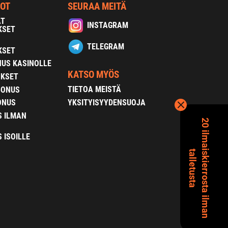
NOT
SEURAA MEITÄ
AT
INSTAGRAM
KSET
TELEGRAM
KSET
US KASINOLLE
KATSO MYÖS
OKSET
TIETOA MEISTÄ
BONUS
YKSITYISYYDENSUOJA
ONUS
S ILMAN
2
0
i
l
m
a
s
k
i
e
r
r
o
s
t
a
i
l
m
a
n
a
l
l
e
t
u
s
t
a
 ISOILLE
i
t