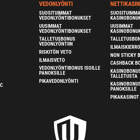
VEDONLYÖNTI
NETTIKASI
SUOSITUIMMAT
SUOSITUIMM
VEDONLYÖNTIBONUKSET
KASINOBONU
UUSIMMAT
UUSIMMAT
VEDONLYÖNTIBONUKSET
KASINOBONU
TALLETUSBONUS
TALLETUSBON
VEDONLYÖNTIIN
ILMAISKIERR
RISKITÖN VETO
NON STICKY 
ILMAISVETO
CASHBACK B
VEDONLYÖNTIBONUS ISOILLE
KASINOBONU
PANOKSILLE
TALLETUSTA
PIKAVEDONLYÖNTI
KASINOBONUS
FC
PANOKSILLE
PIKAKASINOT