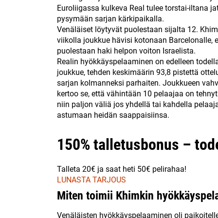
Euroliigassa kulkeva Real tulee torstai-iltana 
pysymään sarjan kärkipaikalla.
Venäläiset löytyvät puolestaan sijalta 12. Khim
viikolla joukkue hävisi kotonaan Barcelonalle, 
puolestaan haki helpon voiton Israelista.
Realin hyökkäyspelaaminen on edelleen todella
joukkue, tehden keskimäärin 93,8 pistettä otte
sarjan kolmanneksi parhaiten. Joukkueen vahvi
kertoo se, että vähintään 10 pelaajaa on tehnyt
niin paljon väliä jos yhdellä tai kahdella pelaa
astumaan heidän saappaisiinsa.
150% talletusbonus – tode
Talleta 20€ ja saat heti 50€ pelirahaa!
LUNASTA TARJOUS
Miten toimii Khimkin hyökkäyspe
Venäläisten hyökkäyspelaaminen oli paikoitelle