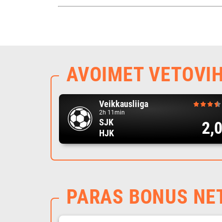
AVOIMET VETOVI
Veikkausliiga
2h 11min
SJK
2,
HJK
PARAS BONUS NE