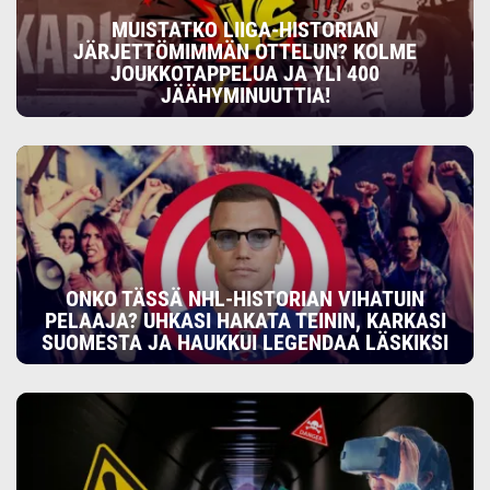
MUISTATKO LIIGA-HISTORIAN
JÄRJETTÖMIMMÄN OTTELUN? KOLME
JOUKKOTAPPELUA JA YLI 400
JÄÄHYMINUUTTIA!
ONKO TÄSSÄ NHL-HISTORIAN VIHATUIN
PELAAJA? UHKASI HAKATA TEININ, KARKASI
SUOMESTA JA HAUKKUI LEGENDAA LÄSKIKSI