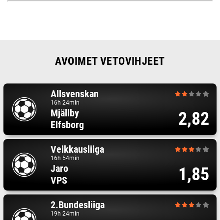
AVOIMET VETOVIHJEET
Allsvenskan
16h 24min
Mjällby
2,82
Elfsborg
Veikkausliiga
16h 54min
Jaro
1,85
VPS
2.Bundesliiga
19h 24min