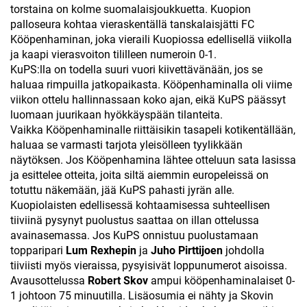
torstaina on kolme suomalaisjoukkuetta. Kuopion
palloseura kohtaa vieraskentällä tanskalaisjätti FC
Kööpenhaminan, joka vieraili Kuopiossa edellisellä viikolla
ja kaapi vierasvoiton tililleen numeroin 0-1.
KuPS:lla on todella suuri vuori kiivettävänään, jos se
haluaa rimpuilla jatkopaikasta. Kööpenhaminalla oli viime
viikon ottelu hallinnassaan koko ajan, eikä KuPS päässyt
luomaan juurikaan hyökkäyspään tilanteita.
Vaikka Kööpenhaminalle riittäisikin tasapeli kotikentällään,
haluaa se varmasti tarjota yleisölleen tyylikkään
näytöksen. Jos Kööpenhamina lähtee otteluun sata lasissa
ja esittelee otteita, joita siltä aiemmin europeleissä on
totuttu näkemään, jää KuPS pahasti jyrän alle.
Kuopiolaisten edellisessä kohtaamisessa suhteellisen
tiiviinä pysynyt puolustus saattaa on illan ottelussa
avainasemassa. Jos KuPS onnistuu puolustamaan
topparipari
Lum Rexhepin
ja
Juho Pirttijoen
johdolla
tiiviisti myös vieraissa, pysyisivät loppunumerot aisoissa.
Avausottelussa
Robert Skov
ampui kööpenhaminalaiset 0-
1 johtoon 75 minuutilla. Lisäosumia ei nähty ja Skovin