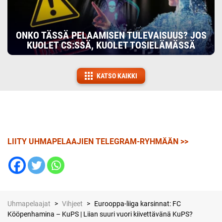
ONKO TÄSSÄ PELAAMISEN TULEVAISUUS? JOS
KUOLET CS:SSÄ, KUOLET TOSIELÄMÄSSÄ
KATSO KAIKKI
LIITY UHMAPELAAJIEN TELEGRAM-RYHMÄÄN >>
Uhmapelaajat
>
Vihjeet
>
Eurooppa-liiga karsinnat: FC
Kööpenhamina – KuPS | Liian suuri vuori kiivettävänä KuPS?