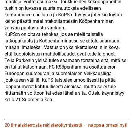
maali jäi voitto-osumaksi. Joukkueiden kokoonpanoihin
tuskin on luvassa suuria muutoksia edelliseen
kohtaamiseen peilaten ja KuPS:n täytyisi jotenkin löytää
keino päästä maalintekotilanteisiin Kööpenhaminan
vahvaa puolustusta vastaan.
KuPS:n on oltava tehokas, jos se mielii taistella
jatkopaikasta ja Kööpenhaminassa se ei tule saamaan
mitään ilmaiseksi. Vastus on yksinkertaisesti niin kova,
että kuopiolaisten mahdollisuudet ovat todella ohuet.
Telia Parkenin yleisö tulee saamaan torstaina sitä, mitä se
on tullut katsomaan. FC Kööpenhamina osoittaa eron
Euroopan suurseuran ja suomalaisen Veikkausliiga-
joukkueen välillä. KuPS taistelee urhoollisesti ja pitää
loppunumerot kohtuullisesti aisoissa, mutta se ei tule
riittämään voittoon tai edes lähelle sitä. Ottelu käynnistyy
kello 21 Suomen aikaa.
20 ilmaiskierrosta rekisteröitymisestä – nappaa omasi nyt!