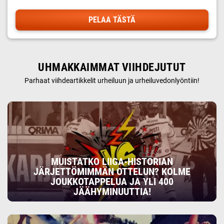
PELAA TÄSTÄ
UHMAKKAIMMAT VIIHDEJUTUT
Parhaat viihdeartikkelit urheiluun ja urheiluvedonlyöntiin!
MUISTATKO LIIGA-HISTORIAN
JÄRJETTÖMIMMÄN OTTELUN? KOLME
JOUKKOTAPPELUA JA YLI 400
JÄÄHYMINUUTTIA!