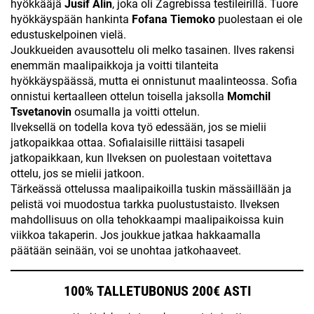
hyökkääjä
Jusif Alin
, joka oli Zagrebissa testileirillä. Tuore
hyökkäyspään hankinta
Fofana Tiemoko
puolestaan ei ole
edustuskelpoinen vielä.
Joukkueiden avausottelu oli melko tasainen. Ilves rakensi
enemmän maalipaikkoja ja voitti tilanteita
hyökkäyspäässä, mutta ei onnistunut maalinteossa. Sofia
onnistui kertaalleen ottelun toisella jaksolla
Momchil
Tsvetanovin
osumalla ja voitti ottelun.
Ilveksellä on todella kova työ edessään, jos se mielii
jatkopaikkaa ottaa. Sofialaisille riittäisi tasapeli
jatkopaikkaan, kun Ilveksen on puolestaan voitettava
ottelu, jos se mielii jatkoon.
Tärkeässä ottelussa maalipaikoilla tuskin mässäillään ja
pelistä voi muodostua tarkka puolustustaisto. Ilveksen
mahdollisuus on olla tehokkaampi maalipaikoissa kuin
viikkoa takaperin. Jos joukkue jatkaa hakkaamalla
päätään seinään, voi se unohtaa jatkohaaveet.
100% TALLETUBONUS 200€ ASTI