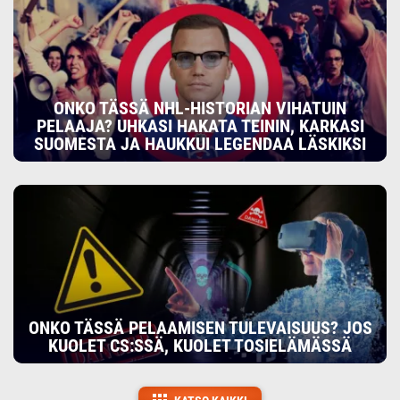
ONKO TÄSSÄ NHL-HISTORIAN VIHATUIN
PELAAJA? UHKASI HAKATA TEININ, KARKASI
SUOMESTA JA HAUKKUI LEGENDAA LÄSKIKSI
ONKO TÄSSÄ PELAAMISEN TULEVAISUUS? JOS
KUOLET CS:SSÄ, KUOLET TOSIELÄMÄSSÄ