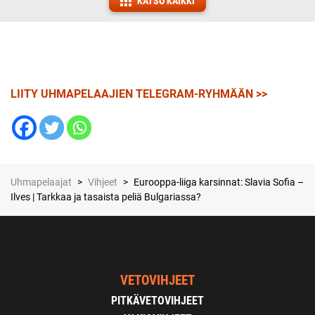
KATSO KAIKKI
LIITY UHMAPELAAJIEN TELEGRAM-RYHMÄÄN >>
Uhmapelaajat
>
Vihjeet
>
Eurooppa-liiga karsinnat: Slavia Sofia –
Ilves | Tarkkaa ja tasaista peliä Bulgariassa?
VETOVIHJEET
PITKÄVETOVIHJEET