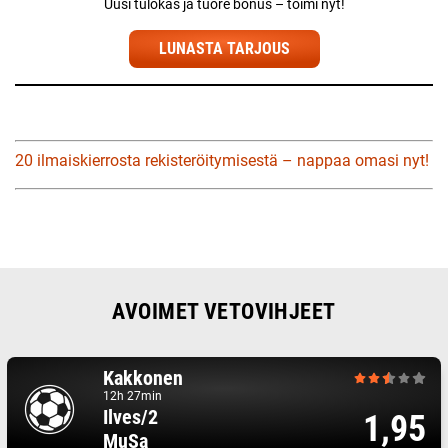
Uusi tulokas ja tuore bonus – toimi nyt!
LUNASTA TARJOUS
20 ilmaiskierrosta rekisteröitymisestä – nappaa omasi nyt!
AVOIMET VETOVIHJEET
Kakkonen
12h 27min
Ilves/2
1,95
MuSa