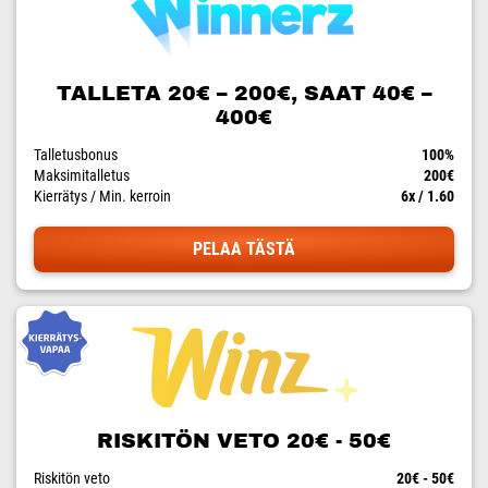
TALLETA 20€ – 200€, SAAT 40€ –
400€
Talletusbonus
100%
Maksimitalletus
200€
Kierrätys / Min. kerroin
6x / 1.60
PELAA TÄSTÄ
RISKITÖN VETO 20€ - 50€
Riskitön veto
20€ - 50€