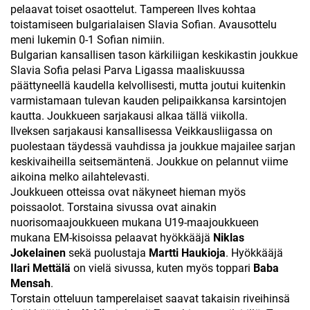
pelaavat toiset osaottelut. Tampereen Ilves kohtaa
toistamiseen bulgarialaisen Slavia Sofian. Avausottelu
meni lukemin 0-1 Sofian nimiin.
Bulgarian kansallisen tason kärkiliigan keskikastin joukkue
Slavia Sofia pelasi Parva Ligassa maaliskuussa
päättyneellä kaudella kelvollisesti, mutta joutui kuitenkin
varmistamaan tulevan kauden pelipaikkansa karsintojen
kautta. Joukkueen sarjakausi alkaa tällä viikolla.
Ilveksen sarjakausi kansallisessa Veikkausliigassa on
puolestaan täydessä vauhdissa ja joukkue majailee sarjan
keskivaiheilla seitsemäntenä. Joukkue on pelannut viime
aikoina melko ailahtelevasti.
Joukkueen otteissa ovat näkyneet hieman myös
poissaolot. Torstaina sivussa ovat ainakin
nuorisomaajoukkueen mukana U19-maajoukkueen
mukana EM-kisoissa pelaavat hyökkääjä
Niklas
Jokelainen
sekä puolustaja
Martti Haukioja
. Hyökkääjä
Ilari Mettälä
on vielä sivussa, kuten myös toppari
Baba
Mensah
.
Torstain otteluun tamperelaiset saavat takaisin riveihinsä