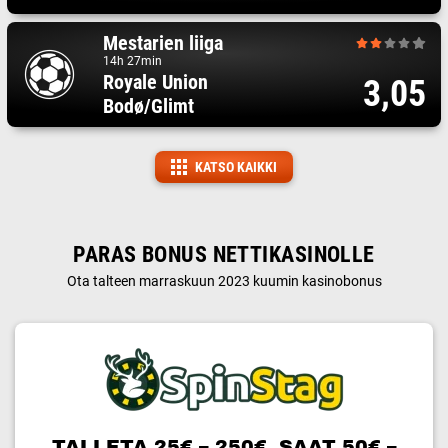
Mestarien liiga
14h 27min
Royale Union
3,05
Bodø/Glimt
KATSO KAIKKI
PARAS BONUS NETTIKASINOLLE
Ota talteen marraskuun 2023 kuumin kasinobonus
TALLETA 25€ – 250€, SAAT 50€ –