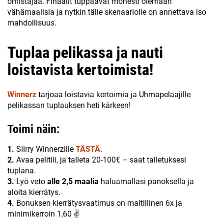
omistajaa. Finaalit tuppaavat monesti olemaan
vähämaalisia ja nytkin tälle skenaariolle on annettava iso
mahdollisuus.
Tuplaa pelikassa ja nauti
loistavista kertoimista!
Winnerz
tarjoaa loistavia kertoimia ja Uhmapelaajille
pelikassan tuplauksen heti kärkeen!
Toimi näin:
1.
Siirry Winnerzille
TÄSTÄ
.
2.
Avaa pelitili, ja talleta 20-100€ – saat talletuksesi
tuplana.
3.
Lyö veto
alle 2,5 maalia
haluamallasi panoksella ja
aloita kierrätys.
4.
Bonuksen kierrätysvaatimus on maltillinen 6x ja
minimikerroin 1,60 ✌