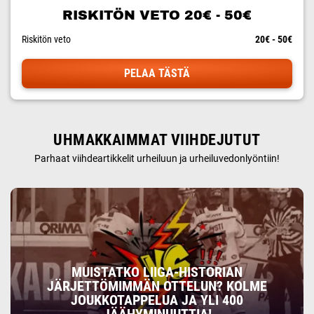
RISKITÖN VETO 20€ - 50€
Riskitön veto
20€ - 50€
PELAA TÄSTÄ
UHMAKKAIMMAT VIIHDEJUTUT
Parhaat viihdeartikkelit urheiluun ja urheiluvedonlyöntiin!
MUISTATKO LIIGA-HISTORIAN
JÄRJETTÖMIMMÄN OTTELUN? KOLME
JOUKKOTAPPELUA JA YLI 400
JÄÄHYMINUUTTIA!