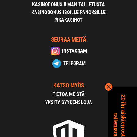
KASINOBONUS ILMAN TALLETUSTA
KASINOBONUS ISOILLE PANOKSILLE
PIKAKASINOT
SEURAA MEITÄ
INSTAGRAM
TELEGRAM
KATSO MYÖS
TIETOA MEISTÄ
2
0
i
l
m
a
s
k
i
e
r
r
o
s
t
a
i
l
m
a
n
a
l
l
e
t
u
s
t
a
YKSITYISYYDENSUOJA
i
t