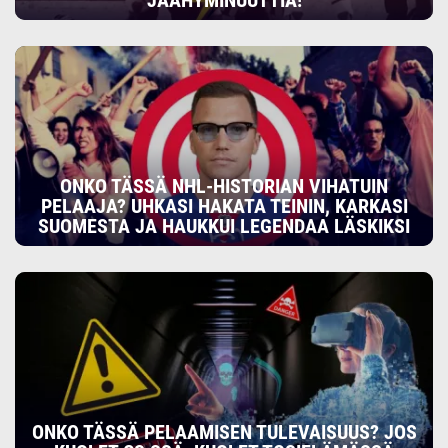
ONKO TÄSSÄ NHL-HISTORIAN VIHATUIN
PELAAJA? UHKASI HAKATA TEININ, KARKASI
SUOMESTA JA HAUKKUI LEGENDAA LÄSKIKSI
ONKO TÄSSÄ PELAAMISEN TULEVAISUUS? JOS