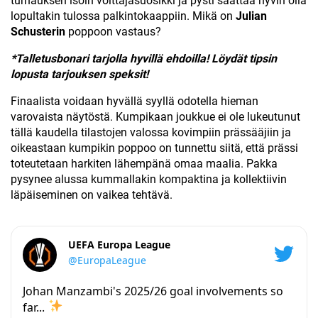
turnauksen isoin voittajasuosikki ja pysti saattaa hyvin olla
lopultakin tulossa palkintokaappiin. Mikä on
Julian
Schusterin
poppoon vastaus?
*Talletusbonari tarjolla hyvillä ehdoilla! Löydät tipsin
lopusta tarjouksen speksit!
Finaalista voidaan hyvällä syyllä odotella hieman
varovaista näytöstä. Kumpikaan joukkue ei ole lukeutunut
tällä kaudella tilastojen valossa kovimpiin prässääjiin ja
oikeastaan kumpikin poppoo on tunnettu siitä, että prässi
toteutetaan harkiten lähempänä omaa maalia. Pakka
pysynee alussa kummallakin kompaktina ja kollektiivin
läpäiseminen on vaikea tehtävä.
UEFA Europa League
@EuropaLeague
Johan Manzambi's 2025/26 goal involvements so
far...