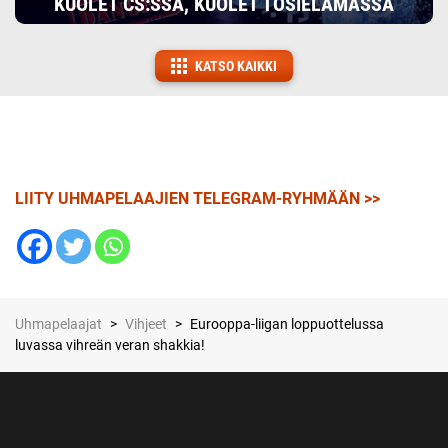
KUOLET CS:SSÄ, KUOLET TOSIELÄMÄSSÄ
KATSO KAIKKI
LIITY UHMAPELAAJIEN TELEGRAM-RYHMÄÄN >>
Uhmapelaajat
>
Vihjeet
>
Eurooppa-liigan loppuottelussa
luvassa vihreän veran shakkia!