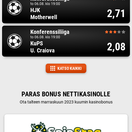
to 06.08. klo 19:00
HJK
2,71
Motherwell
Konferenssiliiga
to 06.08. klo 19:00
KuPS
2,08
U. Craiova
KATSO KAIKKI
PARAS BONUS NETTIKASINOLLE
Ota talteen marraskuun 2023 kuumin kasinobonus