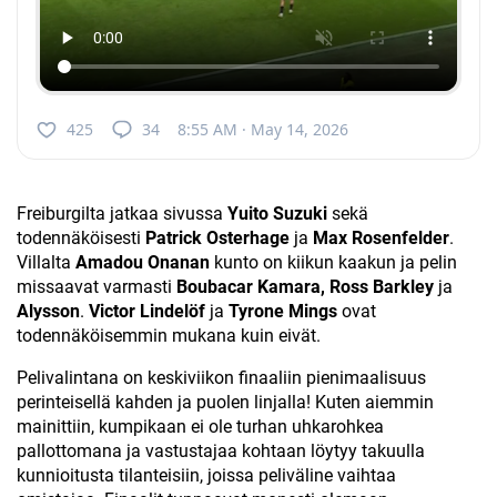
425
34
8:55 AM · May 14, 2026
Freiburgilta jatkaa sivussa
Yuito Suzuki
sekä
todennäköisesti
Patrick Osterhage
ja
Max Rosenfelder
.
Villalta
Amadou Onanan
kunto on kiikun kaakun ja pelin
missaavat varmasti
Boubacar Kamara, Ross Barkley
ja
Alysson
.
Victor Lindelöf
ja
Tyrone Mings
ovat
todennäköisemmin mukana kuin eivät.
Pelivalintana on keskiviikon finaaliin pienimaalisuus
perinteisellä kahden ja puolen linjalla! Kuten aiemmin
mainittiin, kumpikaan ei ole turhan uhkarohkea
pallottomana ja vastustajaa kohtaan löytyy takuulla
kunnioitusta tilanteisiin, joissa peliväline vaihtaa