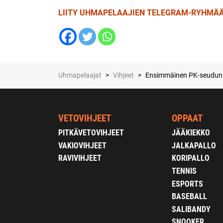
LIITY UHMAPELAAJIEN TELEGRAM-RYHMÄÄ
Uhmapelaajat
>
Vihjeet
>
Ensimmäinen PK-seudun d
VETOVIHJEET
OPPAAT
PITKÄVETOVIHJEET
JÄÄKIEKKO
VAKIOVIHJEET
JALKAPALLO
RAVIVIHJEET
KORIPALLO
TENNIS
ESPORTS
BASEBALL
SALIBANDY
SNOOKER