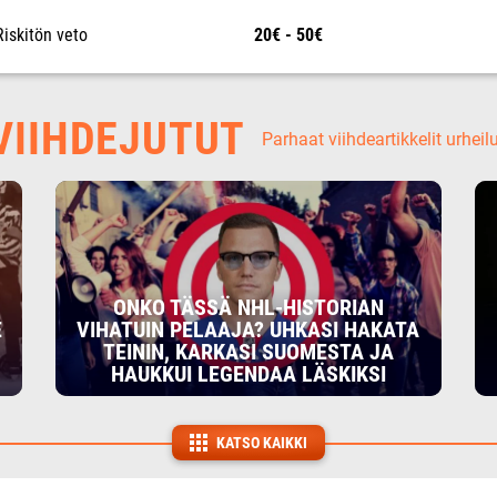
Riskitön veto
20€ - 50€
IIHDEJUTUT
Parhaat viihdeartikkelit urheil
ONKO TÄSSÄ NHL-HISTORIAN
E
VIHATUIN PELAAJA? UHKASI HAKATA
TEININ, KARKASI SUOMESTA JA
HAUKKUI LEGENDAA LÄSKIKSI
KATSO KAIKKI