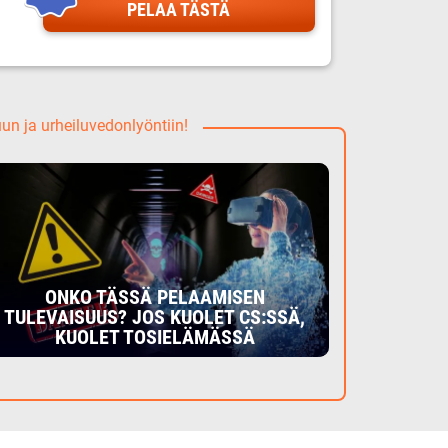
PELAA TÄSTÄ
uun ja urheiluvedonlyöntiin!
ONKO TÄSSÄ PELAAMISEN
TULEVAISUUS? JOS KUOLET CS:SSÄ,
KUOLET TOSIELÄMÄSSÄ