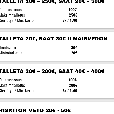
TALLETA 10€ – 250€, SAAT 20€ – 500€
Talletusbonus
100%
Maksimitalletus
250€
Kierrätys / Min. kerroin
7x / 1.90
TALLETA 20€, SAAT 30€ ILMAISVEDON
Ilmaisveto
30€
Minimitalletus
20€
TALLETA 20€ – 200€, SAAT 40€ – 400€
Talletusbonus
100%
Maksimitalletus
200€
Kierrätys / Min. kerroin
6x / 1.60
RISKITÖN VETO 20€ - 50€