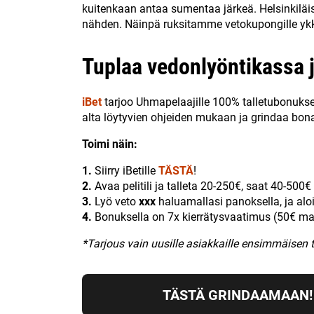
kuitenkaan antaa sumentaa järkeä. Helsinkiläi
nähden. Näinpä ruksitamme vetokupongille ykk
Tuplaa vedonlyöntikassa j
iBet
tarjoo Uhmapelaajille 100% talletubonuksen,
alta löytyvien ohjeiden mukaan ja grindaa bon
Toimi näin:
1.
Siirry iBetille
TÄSTÄ
!
2.
Avaa pelitili ja talleta 20-250€, saat 40-500€
3.
Lyö veto
xxx
haluamallasi panoksella, ja aloi
4.
Bonuksella on 7x kierrätysvaatimus (50€ ma
*Tarjous vain uusille asiakkaille ensimmäisen 
TÄSTÄ GRINDAAMAAN!