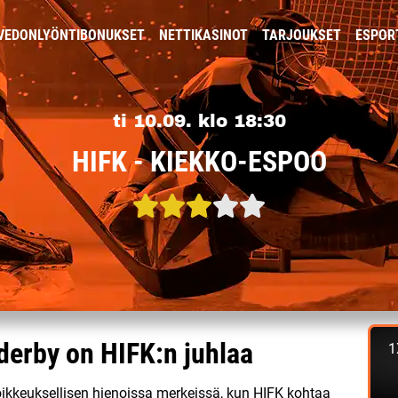
VEDONLYÖNTIBONUKSET
NETTIKASINOT
TARJOUKSET
ESPOR
ti 10.09. klo 18:30
HIFK - KIEKKO-ESPOO
erby on HIFK:n juhlaa
1
ikkeuksellisen hienoissa merkeissä, kun HIFK kohtaa