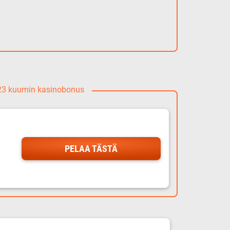
023 kuumin kasinobonus
PELAA TÄSTÄ