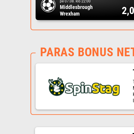
pe 07.08. klo 22:00
Middlesbrough
2,
Wrexham
PARAS BONUS NE