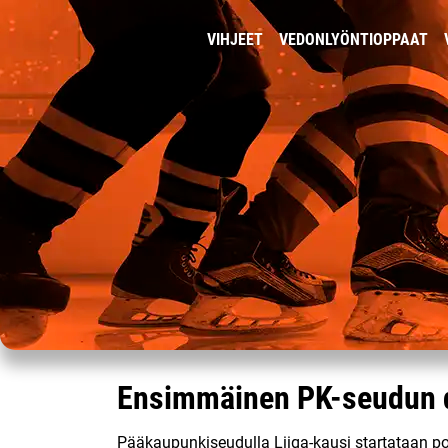
VIHJEET
VEDONLYÖNTIOPPAAT
Ensimmäinen PK-seudun d
Pääkaupunkiseudulla Liiga-kausi startataan po