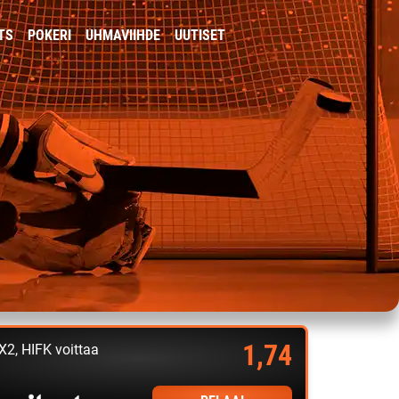
TS
POKERI
UHMAVIIHDE
UUTISET
1,74
X2, HIFK voittaa