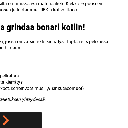
sillä on murskaava materiaalietu Kiekko-Espooseen
ösen ja luotamme HIFK:n kotivoittoon.
a grindaa bonari kotiin!
 jossa on varsin reilu kierrätys. Tuplaa siis pelikassa
ari himaan!
 pelirahaa
ta kierrätys.
xbet, kerroinvaatimus 1,9 sinkut&combot)
talletuksen yhteydessä.