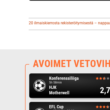
20 ilmaiskierrosta rekisteröitymisestä – nappa
AVOIMET VETOVI
Konferenssiliiga
5h 58min
HJK
2,
Motherwell
EFL Cup