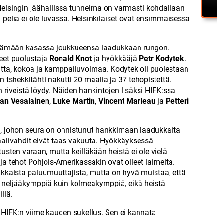
elsingin jäähallissa tunnelma on varmasti kohdallaan
peliä ei ole luvassa. Helsinkiläiset ovat ensimmäisessä
pitämään kasassa joukkueensa laadukkaan rungon.
neet puolustaja
Ronald Knot
ja hyökkääjä
Petr Kodytek
.
suutta, kokoa ja kamppailuvoimaa. Kodytek oli puolestaan
n tshekkitähti nakutti 20 maalia ja 37 tehopistettä.
 riveistä löydy. Näiden hankintojen lisäksi HIFK:ssa
ian Vesalainen
,
Luke Martin
,
Vincent Marleau
ja
Petteri
, johon seura on onnistunut hankkimaan laadukkaita
alivahdit eivät taas vakuuta. Hyökkäyksessä
sten varaan, mutta keilläkään heistä ei ole vielä
 ja tehot Pohjois-Amerikassakin ovat olleet laimeita.
kkaista paluumuuttajista, mutta on hyvä muistaa, että
neljääkymppiä kuin kolmeakymppiä, eikä heistä
llä.
ä HIFK:n viime kauden sukellus. Sen ei kannata