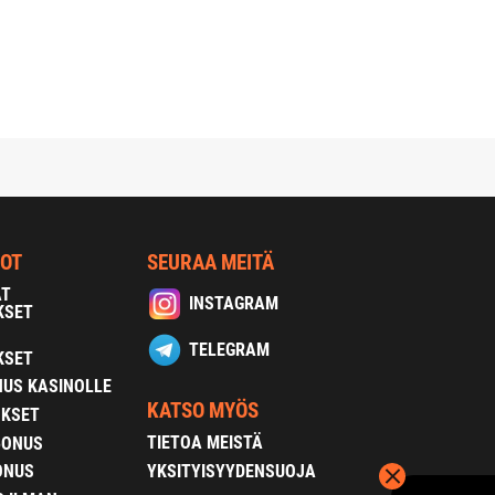
NOT
SEURAA MEITÄ
AT
INSTAGRAM
KSET
TELEGRAM
KSET
US KASINOLLE
KATSO MYÖS
OKSET
TIETOA MEISTÄ
BONUS
YKSITYISYYDENSUOJA
ONUS