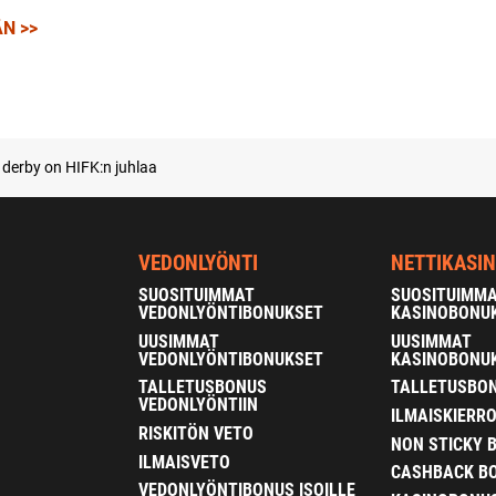
N >>
erby on HIFK:n juhlaa
VEDONLYÖNTI
NETTIKASI
SUOSITUIMMAT
SUOSITUIMM
VEDONLYÖNTIBONUKSET
KASINOBONU
UUSIMMAT
UUSIMMAT
VEDONLYÖNTIBONUKSET
KASINOBONU
TALLETUSBONUS
TALLETUSBON
VEDONLYÖNTIIN
ILMAISKIERR
RISKITÖN VETO
NON STICKY 
ILMAISVETO
CASHBACK B
VEDONLYÖNTIBONUS ISOILLE