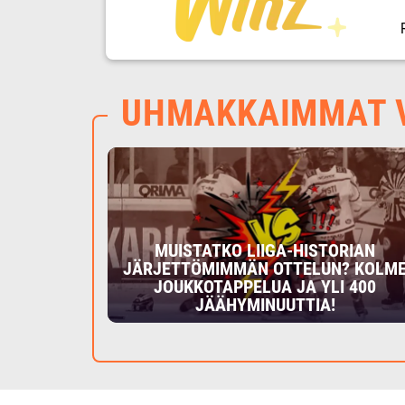
UHMAKKAIMMAT V
MUISTATKO LIIGA-HISTORIAN
JÄRJETTÖMIMMÄN OTTELUN? KOLM
JOUKKOTAPPELUA JA YLI 400
JÄÄHYMINUUTTIA!