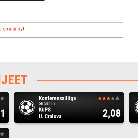
a omasi nyt!
HJEET
Konferenssiliiga
5h 58min
KuPS
71
2,08
U. Craiova