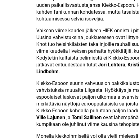
uuden paikallisvastustajansa Kiekko-Espoon. H
kahden fanikunnan kohdatessa, mutta tasaista 
kohtaamisessa selviä isoveljiä.
Vaikean viime kauden jälkeen HIFK onnistui 
Uusina vahvistuksina joukkueeseen ovat liitty
Knot tuo helsinkiläisten takalinjoille rauhalli
viime kaudella Ilveksen parhaita hyökkääjiä, ku
Kodytekin kaltaista pelimiestä ei Kiekko-Espoon
jatkavat entuudestaan tutut
Jori Lehterä
,
Krist
Lindbohm
.
Kiekko-Espoon suurin vahvuus on pakkikalusto
vahvistuksia muualta Liigasta. Hyökkäys ja ma
espoolaiset laskevat paljon ulkomaalaisvahvistu
merkittäviä näyttöjä eurooppalaisista sarjoista
Kiekko-Espoon kohdalla puhutaan paljon laadu
Ville Lajunen
ja
Tomi Sallinen
ovat lähempänä 
kumpikaan ole juhlinut viime kausina tehopistei
Monella kiekkoihmisellä voi olla vielä mieless