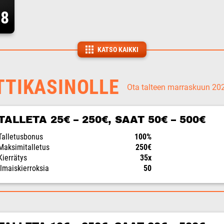
08
KATSO KAIKKI
TTIKASINOLLE
Ota talteen marraskuun 2
TALLETA 25€ – 250€, SAAT 50€ – 500€
Talletusbonus
100%
Maksimitalletus
250€
Kierrätys
35x
Ilmaiskierroksia
50