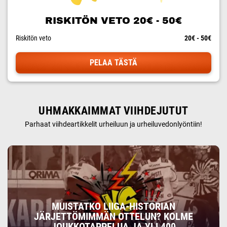
RISKITÖN VETO 20€ - 50€
Riskitön veto
20€ - 50€
PELAA TÄSTÄ
UHMAKKAIMMAT VIIHDEJUTUT
Parhaat viihdeartikkelit urheiluun ja urheiluvedonlyöntiin!
MUISTATKO LIIGA-HISTORIAN
JÄRJETTÖMIMMÄN OTTELUN? KOLME
JOUKKOTAPPELUA JA YLI 400