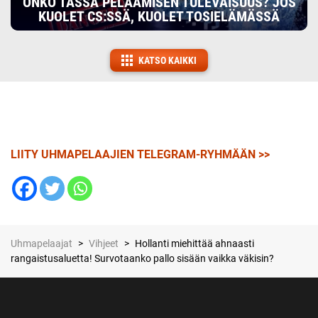
ONKO TÄSSÄ PELAAMISEN TULEVAISUUS? JOS
KUOLET CS:SSÄ, KUOLET TOSIELÄMÄSSÄ
KATSO KAIKKI
LIITY UHMAPELAAJIEN TELEGRAM-RYHMÄÄN >>
Uhmapelaajat
>
Vihjeet
>
Hollanti miehittää ahnaasti
rangaistusaluetta! Survotaanko pallo sisään vaikka väkisin?