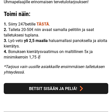
Uhmapelaajille erinomaisen tervetulotarjouksen!
Toimi näin:
1.
Siirry 247betille
TÄSTÄ
.
2.
Talleta 20-50€ niin avaat samalla pelitilin ja saat
talletuksesi tuplana.
3.
Lyö veto
yli 2,5 maalia
haluamallasi panoksella ja aloita
kierrätys.
4.
Bonuksen kierrätysvaatimus on maltillinen 5x ja
minimikerroin 1,75 ✌
*Tarjous vain uusille asiakkaille ensimmäisen talletuksen
yhteydessä.
BETSIT SISÄÄN JA PELIÄ!