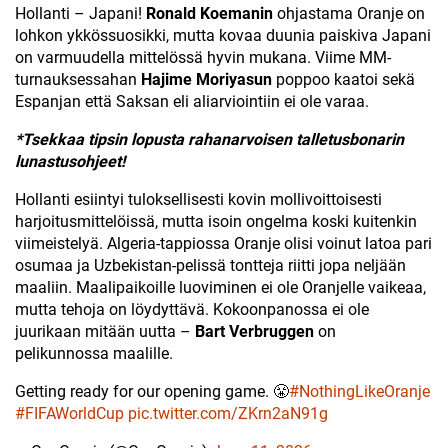
Hollanti – Japani!
Ronald Koemanin
ohjastama Oranje on
lohkon ykkössuosikki, mutta kovaa duunia paiskiva Japani
on varmuudella mittelössä hyvin mukana. Viime MM-
turnauksessahan
Hajime Moriyasun
poppoo kaatoi sekä
Espanjan että Saksan eli aliarviointiin ei ole varaa.
*Tsekkaa tipsin lopusta rahanarvoisen talletusbonarin
lunastusohjeet!
Hollanti esiintyi tuloksellisesti kovin mollivoittoisesti
harjoitusmittelöissä, mutta isoin ongelma koski kuitenkin
viimeistelyä. Algeria-tappiossa Oranje olisi voinut latoa pari
osumaa ja Uzbekistan-pelissä tontteja riitti jopa neljään
maaliin. Maalipaikoille luoviminen ei ole Oranjelle vaikeaa,
mutta tehoja on löydyttävä. Kokoonpanossa ei ole
juurikaan mitään uutta –
Bart Verbruggen
on
pelikunnossa maalille.
Getting ready for our opening game. 😤
#NothingLikeOranje
#FIFAWorldCup
pic.twitter.com/ZKrn2aN91g