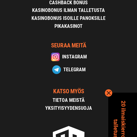
CASHBACK BONUS
KASINOBONUS ILMAN TALLETUSTA
KASINOBONUS ISOILLE PANOKSILLE
PIKAKASINOT
SEURAA MEITÄ
INSTAGRAM
TELEGRAM
KATSO MYÖS
TIETOA MEISTÄ
2
0
i
l
m
a
s
k
i
e
r
r
o
s
t
a
i
l
m
a
n
a
l
l
e
t
u
s
t
a
YKSITYISYYDENSUOJA
i
t