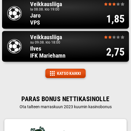
Veikkausliiga
la 08.08. klo 19:00
Jaro
1,85
VPS
Veikkausliiga
su 09.08. klo 18:00
Ilves
2,75
IFK Mariehamn
KATSO KAIKKI
PARAS BONUS NETTIKASINOLLE
Ota talteen marraskuun 2023 kuumin kasinobonus