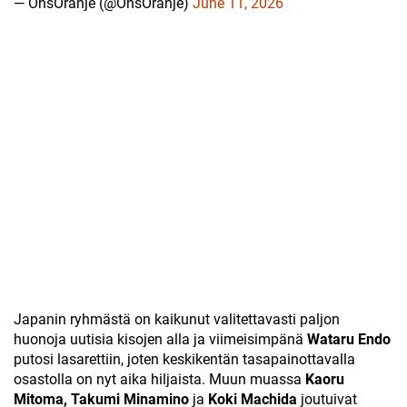
— OnsOranje (@OnsOranje)
June 11, 2026
Japanin ryhmästä on kaikunut valitettavasti paljon
huonoja uutisia kisojen alla ja viimeisimpänä
Wataru Endo
putosi lasarettiin, joten keskikentän tasapainottavalla
osastolla on nyt aika hiljaista. Muun muassa
Kaoru
Mitoma, Takumi Minamino
ja
Koki Machida
joutuivat