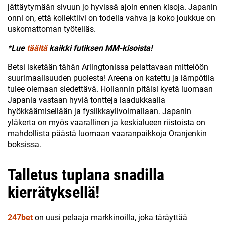
jättäytymään sivuun jo hyvissä ajoin ennen kisoja. Japanin
onni on, että kollektiivi on todella vahva ja koko joukkue on
uskomattoman työteliäs.
*Lue
täältä
kaikki futiksen MM-kisoista!
Betsi isketään tähän Arlingtonissa pelattavaan mittelöön
suurimaalisuuden puolesta! Areena on katettu ja lämpötila
tulee olemaan siedettävä. Hollannin pitäisi kyetä luomaan
Japania vastaan hyviä tontteja laadukkaalla
hyökkäämisellään ja fysiikkaylivoimallaan. Japanin
yläkerta on myös vaarallinen ja keskialueen riistoista on
mahdollista päästä luomaan vaaranpaikkoja Oranjenkin
boksissa.
Talletus tuplana snadilla
kierrätyksellä!
247bet
on uusi pelaaja markkinoilla, joka täräyttää