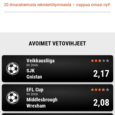
20 ilmaiskierrosta rekisteröitymisestä – nappaa omasi nyt!
AVOIMET VETOVIHJEET
Veikkausliiga
6h 2min
SJK
2,17
Gnistan
EFL Cup
9h 2min
Middlesbrough
2,08
Wrexham