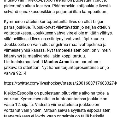
muisto vain. Kiekko-Espoon trendi on puolestaan ollut jo
pidemmän aikaa laskeva. Pidämmekin kotijoukkue Ilvestä
selvänä ennakkosuosikkina perjantai-illan kamppailuun.
Kymmenen ottelun kuntopuntarilla Ilves on ollut Liigan
paras joukkue. Tupsukorvat viilettävätkin jo neljän ottelun
voittoputkessa. Joukkueen vahva vire ei ole mikään yllätys,
sillä pelillisesti Ilves on esiintynyt vahvasti läpi kauden.
Joukkueella on vain ollut ongelmia maalivahtipelinsä ja
viimeistelynsä kanssa. Nyt tamperelaisten onni on viimein
kääntynyt ja maalivahdeillakin koppi tarttuu.
Liettualaismaalivahti
Mantas Armalis
on parantanut
jatkuvasti otteitaan. Nyt hänen torjuntaprosenttinsa on jo
vahva 92,14.
https://twitter.com/ilveshockey/status/20016087176833274
Kiekko-Espoolla on puolestaan ollut viime aikoina todella
vaikeaa. Kymmenen ottelun kuntopuntarissa joukkue on
vasta 12. sijalla. Viidestä viime ottelusta joukkue on
voittanut vain yhden. Mitään selvää syyllistä espoolaisten
taaperrukseen ei löydy, vaan ongelmia on tällä hetkellä