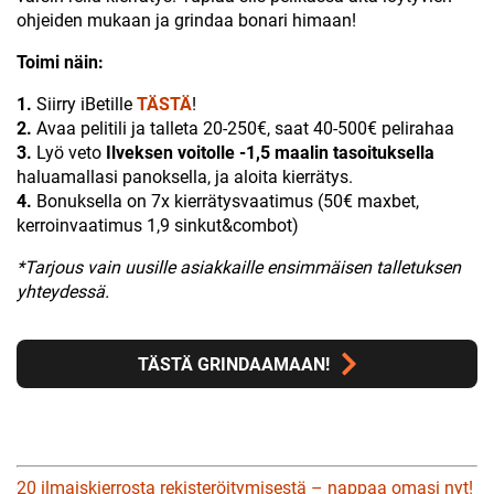
ohjeiden mukaan ja grindaa bonari himaan!
Toimi näin:
1.
Siirry iBetille
TÄSTÄ
!
2.
Avaa pelitili ja talleta 20-250€, saat 40-500€ pelirahaa
3.
Lyö veto
Ilveksen voitolle -1,5 maalin tasoituksella
haluamallasi panoksella, ja aloita kierrätys.
4.
Bonuksella on 7x kierrätysvaatimus (50€ maxbet,
kerroinvaatimus 1,9 sinkut&combot)
*Tarjous vain uusille asiakkaille ensimmäisen talletuksen
yhteydessä.
TÄSTÄ GRINDAAMAAN!
20 ilmaiskierrosta rekisteröitymisestä – nappaa omasi nyt!