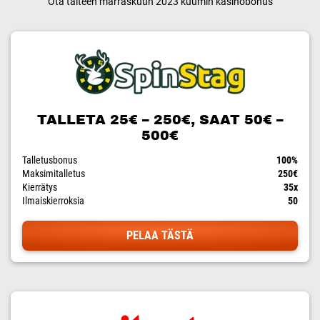
Ota talteen marraskuun 2023 kuumin kasinobonus
TALLETA 25€ – 250€, SAAT 50€ –
500€
Talletusbonus
100%
Maksimitalletus
250€
Kierrätys
35x
Ilmaiskierroksia
50
PELAA TÄSTÄ