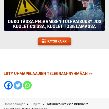
ONKO TÄSSÄ PELAAMISEN TULEVAISUUS? JOS
KUOLET CS:SSÄ, KUOLET TOSIELÄMÄSSÄ
KATSO KAIKKI
LIITY UHMAPELAAJIEN TELEGRAM-RYHMÄÄN >>
Uhmapelaajat
>
Vihjeet
>
Jatkuuko Ilveksen hirmuvire