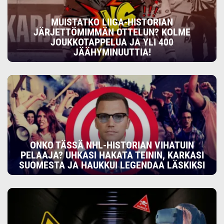
MUISTATKO LIIGA-HISTORIAN
JÄRJETTÖMIMMÄN OTTELUN? KOLME
JOUKKOTAPPELUA JA YLI 400
JÄÄHYMINUUTTIA!
ONKO TÄSSÄ NHL-HISTORIAN VIHATUIN
PELAAJA? UHKASI HAKATA TEININ, KARKASI
SUOMESTA JA HAUKKUI LEGENDAA LÄSKIKSI