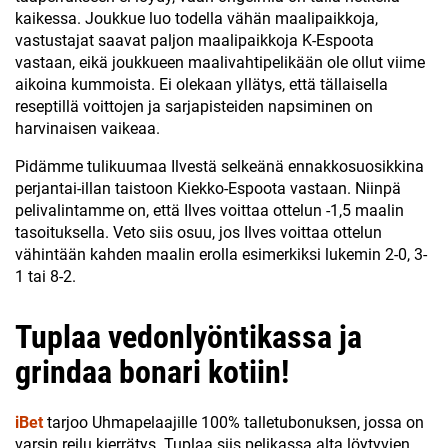
kaikessa. Joukkue luo todella vähän maalipaikkoja,
vastustajat saavat paljon maalipaikkoja K-Espoota
vastaan, eikä joukkueen maalivahtipelikään ole ollut viime
aikoina kummoista. Ei olekaan yllätys, että tällaisella
reseptillä voittojen ja sarjapisteiden napsiminen on
harvinaisen vaikeaa.
Pidämme tulikuumaa Ilvestä selkeänä ennakkosuosikkina
perjantai-illan taistoon Kiekko-Espoota vastaan. Niinpä
pelivalintamme on, että Ilves voittaa ottelun -1,5 maalin
tasoituksella. Veto siis osuu, jos Ilves voittaa ottelun
vähintään kahden maalin erolla esimerkiksi lukemin 2-0, 3-
1 tai 8-2.
Tuplaa vedonlyöntikassa ja
grindaa bonari kotiin!
iBet
tarjoo Uhmapelaajille 100% talletubonuksen, jossa on
varsin reilu kierrätys. Tuplaa siis pelikassa alta löytyvien