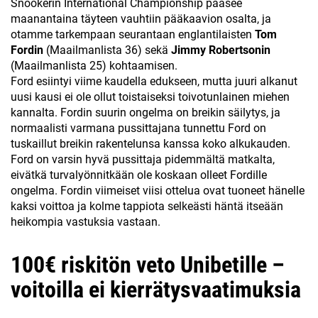
Snookerin International Championship pääsee
maanantaina täyteen vauhtiin pääkaavion osalta, ja
otamme tarkempaan seurantaan englantilaisten
Tom
Fordin
(Maailmanlista 36) sekä
Jimmy Robertsonin
(Maailmanlista 25) kohtaamisen.
Ford esiintyi viime kaudella edukseen, mutta juuri alkanut
uusi kausi ei ole ollut toistaiseksi toivotunlainen miehen
kannalta. Fordin suurin ongelma on breikin säilytys, ja
normaalisti varmana pussittajana tunnettu Ford on
tuskaillut breikin rakentelunsa kanssa koko alkukauden.
Ford on varsin hyvä pussittaja pidemmältä matkalta,
eivätkä turvalyönnitkään ole koskaan olleet Fordille
ongelma. Fordin viimeiset viisi ottelua ovat tuoneet hänelle
kaksi voittoa ja kolme tappiota selkeästi häntä itseään
heikompia vastuksia vastaan.
100€ riskitön veto Unibetille –
voitoilla ei kierrätysvaatimuksia