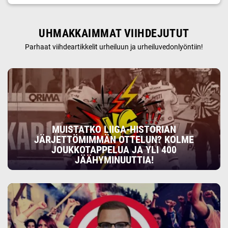
UHMAKKAIMMAT VIIHDEJUTUT
Parhaat viihdeartikkelit urheiluun ja urheiluvedonlyöntiin!
MUISTATKO LIIGA-HISTORIAN
JÄRJETTÖMIMMÄN OTTELUN? KOLME
JOUKKOTAPPELUA JA YLI 400
JÄÄHYMINUUTTIA!