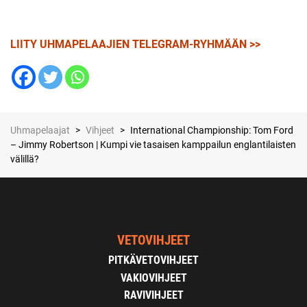
LIITY UHMAPELAAJIEN TELEGRAM-RYHMÄÄN >>
Uhmapelaajat
>
Vihjeet
>
International Championship: Tom Ford
– Jimmy Robertson | Kumpi vie tasaisen kamppailun englantilaisten
välillä?
VETOVIHJEET
PITKÄVETOVIHJEET
VAKIOVIHJEET
RAVIVIHJEET