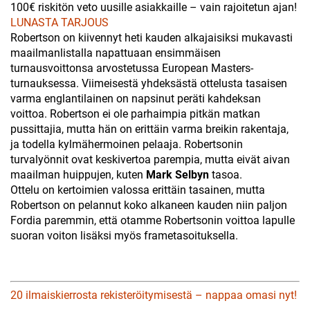
100€ riskitön veto uusille asiakkaille – vain rajoitetun ajan!
LUNASTA TARJOUS
Robertson on kiivennyt heti kauden alkajaisiksi mukavasti
maailmanlistalla napattuaan ensimmäisen
turnausvoittonsa arvostetussa European Masters-
turnauksessa. Viimeisestä yhdeksästä ottelusta tasaisen
varma englantilainen on napsinut peräti kahdeksan
voittoa. Robertson ei ole parhaimpia pitkän matkan
pussittajia, mutta hän on erittäin varma breikin rakentaja,
ja todella kylmähermoinen pelaaja. Robertsonin
turvalyönnit ovat keskivertoa parempia, mutta eivät aivan
maailman huippujen, kuten
Mark Selbyn
tasoa.
Ottelu on kertoimien valossa erittäin tasainen, mutta
Robertson on pelannut koko alkaneen kauden niin paljon
Fordia paremmin, että otamme Robertsonin voittoa lapulle
suoran voiton lisäksi myös frametasoituksella.
20 ilmaiskierrosta rekisteröitymisestä – nappaa omasi nyt!