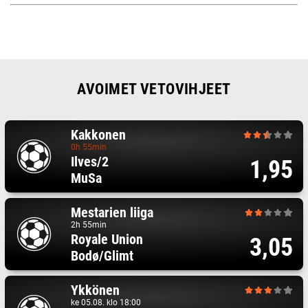
AVOIMET VETOVIHJEET
Kakkonen
0h 55min
Ilves/2
1,95
MuSa
Mestarien liiga
2h 55min
Royale Union
3,05
Bodø/Glimt
Ykkönen
ke 05.08. klo 18:00